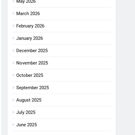
May 2026
March 2026
February 2026
January 2026
December 2025
November 2025
October 2025
September 2025
August 2025
July 2025
June 2025