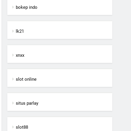
bokep indo
lk21
xnxx
slot online
situs parlay
slot88