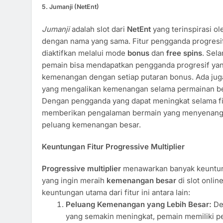
5.
Jumanji (NetEnt)
Jumanji
adalah slot dari
NetEnt
yang terinspirasi ol
dengan nama yang sama. Fitur pengganda progresi
diaktifkan melalui mode
bonus
dan
free spins
. Sela
pemain bisa mendapatkan pengganda progresif ya
kemenangan dengan setiap putaran bonus. Ada ju
yang mengalikan kemenangan selama permainan b
Dengan pengganda yang dapat meningkat selama fi
memberikan pengalaman bermain yang menyenang
peluang kemenangan besar.
Keuntungan Fitur Progressive Multiplier
Progressive multiplier
menawarkan banyak keuntun
yang ingin meraih
kemenangan besar
di slot onlin
keuntungan utama dari fitur ini antara lain:
Peluang Kemenangan yang Lebih Besar:
De
yang semakin meningkat, pemain memiliki p