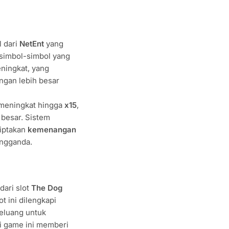
l dari
NetEnt
yang
 simbol-simbol yang
ningkat, yang
gan lebih besar
 meningkat hingga
x15
,
besar. Sistem
iptakan
kemenangan
engganda.
dari slot
The Dog
lot ini dilengkapi
eluang untuk
i game ini memberi