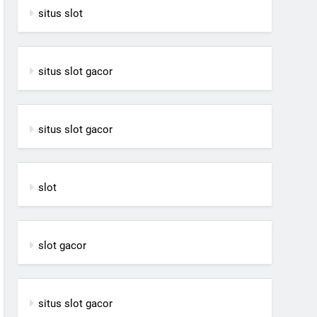
situs slot
situs slot gacor
situs slot gacor
slot
slot gacor
situs slot gacor