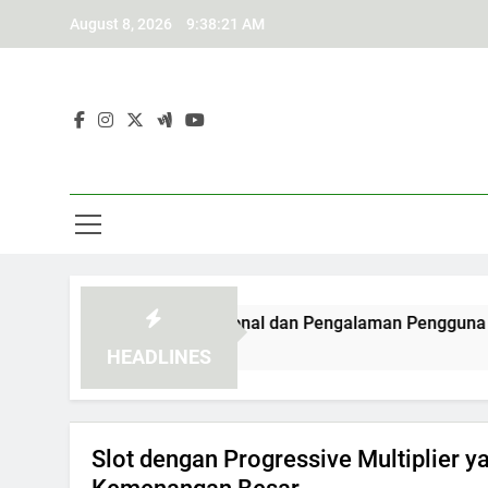
Skip
August 8, 2026
9:38:22 AM
to
content
Pab
Dapatkan S
787: Desain Fungsional dan Pengalaman Pengguna Optimal
HEADLINES
Slot dengan Progressive Multiplier 