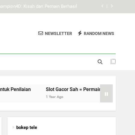
ampion4D: Kisah dari Pemain Berhasil
afis Terbaik yang Harus Anda Mainkan
ilangan Uang Saat Bermain Mesin Slot
NEWSLETTER
RANDOM NEWS
line dengan Level Keterampilan Anda
ampion4D: Kisah dari Pemain Berhasil
afis Terbaik yang Harus Anda Mainkan
ilangan Uang Saat Bermain Mesin Slot
an
Slot Gacor Sah = Permainan yang Jujur dan Terperca
1 Year Ago
bokep tele