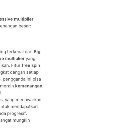
essive multiplier
enangan besar:
ing terkenal dari
Big
e multiplier
yang
ikan. Fitur
free spin
kat dengan setiap
s
, pengganda ini bisa
 meraih
kemenangan
.
s
, yang menawarkan
 untuk mendapatkan
da progresif.
 sangat mungkin