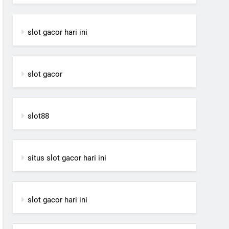
slot gacor hari ini
slot gacor
slot88
situs slot gacor hari ini
slot gacor hari ini