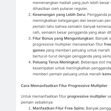
memenangkan hadiah yang jauh lebih besar 
dihasilkan oleh putaran reguler.
Kesenangan yang Lebih Seru:
Pengganda pr
meningkatkan ketegangan dan keseruan per
pemain tahu bahwa semakin banyak kemena
raih, semakin besar pengganda yang akan di
Fitur Bonus yang Menguntungkan:
Banyak s
progressive multiplier menawarkan fitur
fre
games
yang memberi peluang untuk merai
berturut-turut dengan pengganda yang sema
Peluang Terus Meningkat:
Beberapa slot m
kesempatan untuk meningkatkan pengganda 
memberi pemain peluang untuk meraih
keme
Cara Memanfaatkan Fitur Progressive Multiplier
Untuk memanfaatkan fitur
progressive multiplier
se
pemain sebaiknya:
Manfaatkan Fitur Free Spins:
Banyak pengga