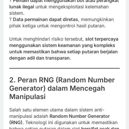
?
Pemain dapat menggunakan bot atau perangkat
lunak ilegal
untuk mengeksploitasi kelemahan
sistem.
?
Data permainan dapat diretas
, memungkinkan
pihak ketiga untuk mengontrol hasil putaran.
Untuk menghindari risiko tersebut,
slot terpercaya
menggunakan sistem keamanan yang kompleks
untuk memastikan bahwa setiap putaran berjalan
dengan adil dan transparan
.
2. Peran RNG (Random Number
Generator) dalam Mencegah
Manipulasi
Salah satu elemen utama dalam sistem anti-
manipulasi adalah
Random Number Generator
(RNG)
. Teknologi ini digunakan untuk memastikan
bahwa setiap putaran dalam slot
bersifat acak dan