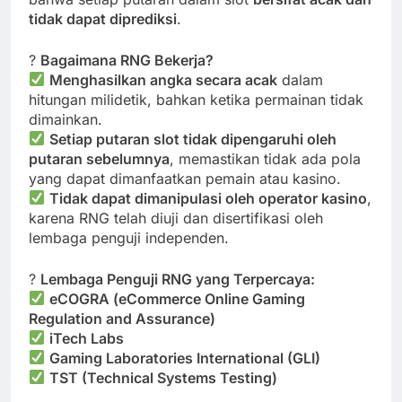
tidak dapat diprediksi
.
?
Bagaimana RNG Bekerja?
Menghasilkan angka secara acak
dalam
hitungan milidetik, bahkan ketika permainan tidak
dimainkan.
Setiap putaran slot tidak dipengaruhi oleh
putaran sebelumnya
, memastikan tidak ada pola
yang dapat dimanfaatkan pemain atau kasino.
Tidak dapat dimanipulasi oleh operator kasino
,
karena RNG telah diuji dan disertifikasi oleh
lembaga penguji independen.
?
Lembaga Penguji RNG yang Terpercaya:
eCOGRA (eCommerce Online Gaming
Regulation and Assurance)
iTech Labs
Gaming Laboratories International (GLI)
TST (Technical Systems Testing)