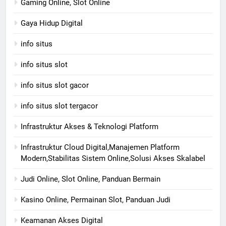
Gaming Online, Slot Online
Gaya Hidup Digital
info situs
info situs slot
info situs slot gacor
info situs slot tergacor
Infrastruktur Akses & Teknologi Platform
Infrastruktur Cloud Digital,Manajemen Platform
Modern,Stabilitas Sistem Online,Solusi Akses Skalabel
Judi Online, Slot Online, Panduan Bermain
Kasino Online, Permainan Slot, Panduan Judi
Keamanan Akses Digital