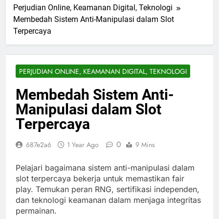
Perjudian Online, Keamanan Digital, Teknologi
Membedah Sistem Anti-Manipulasi dalam Slot
Terpercaya
PERJUDIAN ONLINE, KEAMANAN DIGITAL, TEKNOLOGI
Membedah Sistem Anti-
Manipulasi dalam Slot
Terpercaya
0
687e2a6
1 Year Ago
9 Mins
Pelajari bagaimana sistem anti-manipulasi dalam
slot terpercaya bekerja untuk memastikan fair
play. Temukan peran RNG, sertifikasi independen,
dan teknologi keamanan dalam menjaga integritas
permainan.