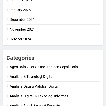
February 2025
January 2025
December 2024
November 2024
October 2024
Categories
Agen Bola, Judi Online, Taruhan Sepak Bola
Analisis & Teknologi Digital
Analisis Data & Validasi Digital
Analisis Digital & Teknologi Informasi
Analisis Slot & Strategi Bermain