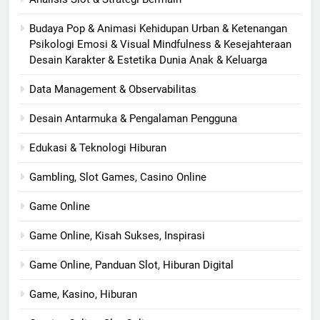
Budaya Pop & Animasi Kehidupan Urban & Ketenangan
Psikologi Emosi & Visual Mindfulness & Kesejahteraan
Desain Karakter & Estetika Dunia Anak & Keluarga
Data Management & Observabilitas
Desain Antarmuka & Pengalaman Pengguna
Edukasi & Teknologi Hiburan
Gambling, Slot Games, Casino Online
Game Online
Game Online, Kisah Sukses, Inspirasi
Game Online, Panduan Slot, Hiburan Digital
Game, Kasino, Hiburan