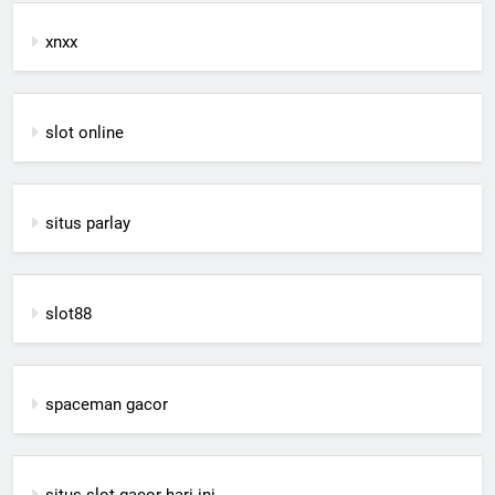
xnxx
slot online
situs parlay
slot88
spaceman gacor