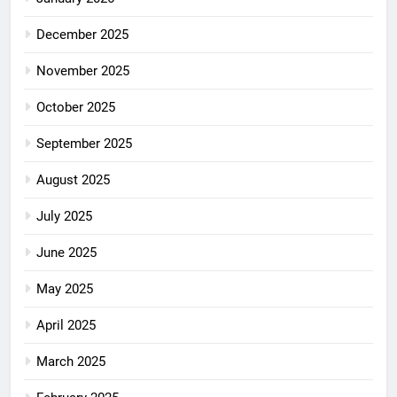
December 2025
November 2025
October 2025
September 2025
August 2025
July 2025
June 2025
May 2025
April 2025
March 2025