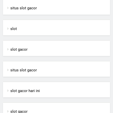
situs slot gacor
slot
slot gacor
situs slot gacor
slot gacor hari ini
slot gacor