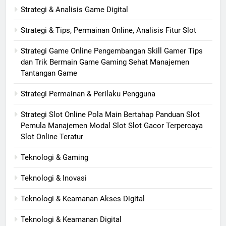
Strategi & Analisis Game Digital
Strategi & Tips, Permainan Online, Analisis Fitur Slot
Strategi Game Online Pengembangan Skill Gamer Tips
dan Trik Bermain Game Gaming Sehat Manajemen
Tantangan Game
Strategi Permainan & Perilaku Pengguna
Strategi Slot Online Pola Main Bertahap Panduan Slot
Pemula Manajemen Modal Slot Slot Gacor Terpercaya
Slot Online Teratur
Teknologi & Gaming
Teknologi & Inovasi
Teknologi & Keamanan Akses Digital
Teknologi & Keamanan Digital