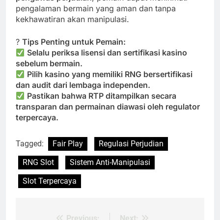
pengalaman bermain yang aman dan tanpa
kekhawatiran akan manipulasi.
?
Tips Penting untuk Pemain:
Selalu periksa lisensi dan sertifikasi kasino
sebelum bermain.
Pilih kasino yang memiliki RNG bersertifikasi
dan audit dari lembaga independen.
Pastikan bahwa RTP ditampilkan secara
transparan dan permainan diawasi oleh regulator
terpercaya.
Tagged:
Fair Play
Regulasi Perjudian
RNG Slot
Sistem Anti-Manipulasi
Slot Terpercaya
Previous:
Next: