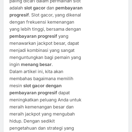
paling dicari dalam permainan slot
adalah
slot gacor
dan
pembayaran
progresif
. Slot gacor, yang dikenal
dengan frekuensi kemenangan
yang lebih tinggi, bersama dengan
pembayaran progresif
yang
menawarkan jackpot besar, dapat
menjadi kombinasi yang sangat
menguntungkan bagi pemain yang
ingin
menang besar
.
Dalam artikel ini, kita akan
membahas bagaimana memilih
mesin
slot gacor dengan
pembayaran progresif
dapat
meningkatkan peluang Anda untuk
meraih kemenangan besar dan
meraih jackpot yang mengubah
hidup. Dengan sedikit
pengetahuan dan strategi yang