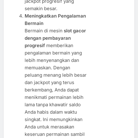
jackpot progresif yang
semakin besar.
Meningkatkan Pengalaman
Bermain
Bermain di mesin
slot gacor
dengan pembayaran
progresif
memberikan
pengalaman bermain yang
lebih menyenangkan dan
memuaskan. Dengan
peluang menang lebih besar
dan jackpot yang terus
berkembang, Anda dapat
menikmati permainan lebih
lama tanpa khawatir saldo
Anda habis dalam waktu
singkat. Ini memungkinkan
Anda untuk merasakan
keseruan permainan sambil