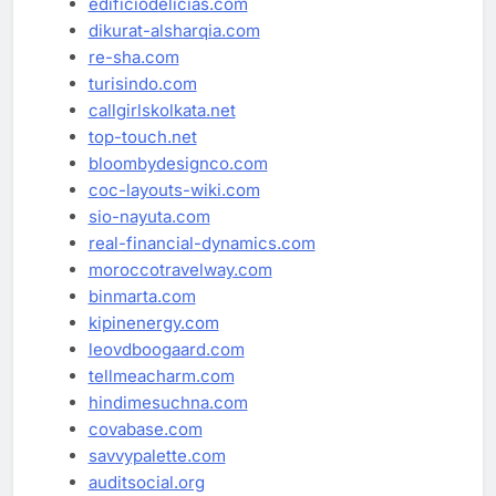
edificiodelicias.com
dikurat-alsharqia.com
re-sha.com
turisindo.com
callgirlskolkata.net
top-touch.net
bloombydesignco.com
coc-layouts-wiki.com
sio-nayuta.com
real-financial-dynamics.com
moroccotravelway.com
binmarta.com
kipinenergy.com
leovdboogaard.com
tellmeacharm.com
hindimesuchna.com
covabase.com
savvypalette.com
auditsocial.org