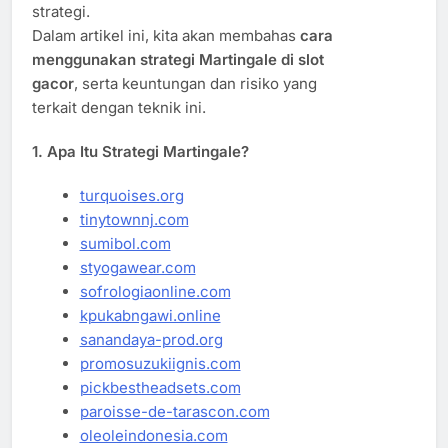
strategi.
Dalam artikel ini, kita akan membahas
cara
menggunakan strategi Martingale di slot
gacor
, serta keuntungan dan risiko yang
terkait dengan teknik ini.
1.
Apa Itu Strategi Martingale?
turquoises.org
tinytownnj.com
sumibol.com
styogawear.com
sofrologiaonline.com
kpukabngawi.online
sanandaya-prod.org
promosuzukiignis.com
pickbestheadsets.com
paroisse-de-tarascon.com
oleoleindonesia.com