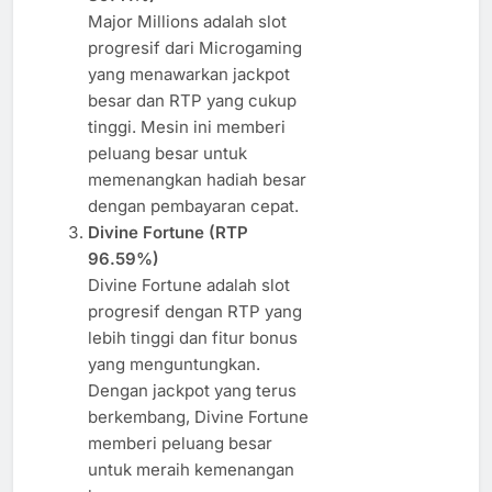
Major Millions adalah slot
progresif dari Microgaming
yang menawarkan jackpot
besar dan RTP yang cukup
tinggi. Mesin ini memberi
peluang besar untuk
memenangkan hadiah besar
dengan pembayaran cepat.
Divine Fortune (RTP
96.59%)
Divine Fortune adalah slot
progresif dengan RTP yang
lebih tinggi dan fitur bonus
yang menguntungkan.
Dengan jackpot yang terus
berkembang, Divine Fortune
memberi peluang besar
untuk meraih kemenangan