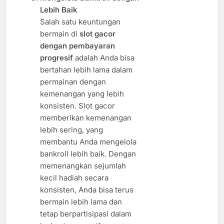
Lebih Baik
Salah satu keuntungan
bermain di
slot gacor
dengan pembayaran
progresif
adalah Anda bisa
bertahan lebih lama dalam
permainan dengan
kemenangan yang lebih
konsisten. Slot gacor
memberikan kemenangan
lebih sering, yang
membantu Anda mengelola
bankroll lebih baik. Dengan
memenangkan sejumlah
kecil hadiah secara
konsisten, Anda bisa terus
bermain lebih lama dan
tetap berpartisipasi dalam