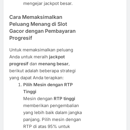
mengejar jackpot besar.
Cara Memaksimalkan
Peluang Menang di Slot
Gacor dengan Pembayaran
Progresif
Untuk memaksimalkan peluang
Anda untuk meraih
jackpot
progresif
dan
menang besar
,
berikut adalah beberapa strategi
yang dapat Anda terapkan:
Pilih Mesin dengan RTP
Tinggi
Mesin dengan
RTP tinggi
memberikan pengembalian
yang lebih baik dalam jangka
panjang. Pilih mesin dengan
RTP di atas 95% untuk