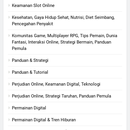
Keamanan Slot Online
Kesehatan, Gaya Hidup Sehat, Nutrisi, Diet Seimbang,
Pencegahan Penyakit
Komunitas Game, Multiplayer RPG, Tips Pemain, Dunia
Fantasi, Interaksi Online, Strategi Bermain, Panduan
Pemula
Panduan & Strategi
Panduan & Tutorial
Perjudian Online, Keamanan Digital, Teknologi
Perjudian Online, Strategi Taruhan, Panduan Pemula
Permainan Digital
Permainan Digital & Tren Hiburan