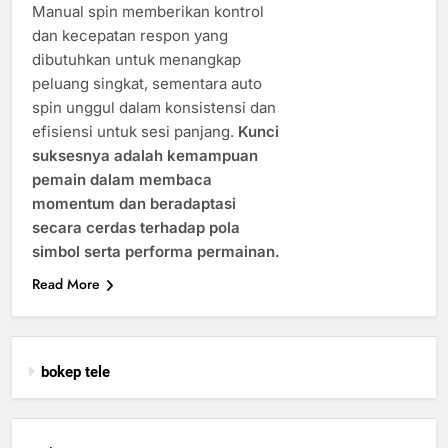
Manual spin memberikan kontrol
dan kecepatan respon yang
dibutuhkan untuk menangkap
peluang singkat, sementara auto
spin unggul dalam konsistensi dan
efisiensi untuk sesi panjang.
Kunci
suksesnya adalah kemampuan
pemain dalam membaca
momentum dan beradaptasi
secara cerdas terhadap pola
simbol serta performa permainan.
Read More
bokep tele