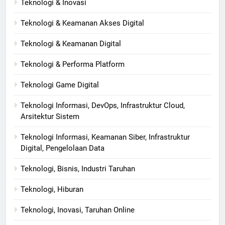
Teknologi & Inovasi
Teknologi & Keamanan Akses Digital
Teknologi & Keamanan Digital
Teknologi & Performa Platform
Teknologi Game Digital
Teknologi Informasi, DevOps, Infrastruktur Cloud,
Arsitektur Sistem
Teknologi Informasi, Keamanan Siber, Infrastruktur
Digital, Pengelolaan Data
Teknologi, Bisnis, Industri Taruhan
Teknologi, Hiburan
Teknologi, Inovasi, Taruhan Online