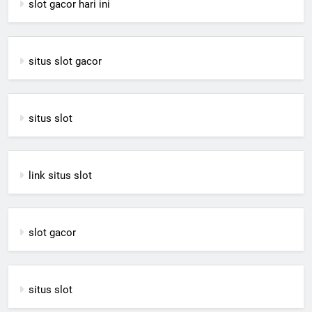
slot gacor hari ini
situs slot gacor
situs slot
link situs slot
slot gacor
situs slot