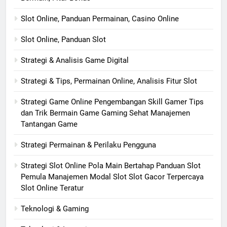
Slot Online, Panduan Permainan, Casino Online
Slot Online, Panduan Slot
Strategi & Analisis Game Digital
Strategi & Tips, Permainan Online, Analisis Fitur Slot
Strategi Game Online Pengembangan Skill Gamer Tips
dan Trik Bermain Game Gaming Sehat Manajemen
Tantangan Game
Strategi Permainan & Perilaku Pengguna
Strategi Slot Online Pola Main Bertahap Panduan Slot
Pemula Manajemen Modal Slot Slot Gacor Terpercaya
Slot Online Teratur
Teknologi & Gaming