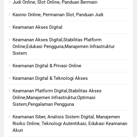
Judi Online, Slot Online, Panduan Bermain
Kasino Online, Permainan Slot, Panduan Judi
Keamanan Akses Digital
Keamanan Akses Digital,Stabilitas Platform
Online,Edukasi Pengguna,Manajemen Infrastruktur
Sistem
Keamanan Digital & Privasi Online
Keamanan Digital & Teknologi Akses
Keamanan Platform Digital,Stabilitas Akses
Online,Manajemen Infrastruktur,Optimasi
Sistem,Pengalaman Pengguna
Keamanan Siber, Analisis Sistem Digital, Manajemen
Risiko Online, Teknologi Autentikasi, Edukasi Keamanan
Akun