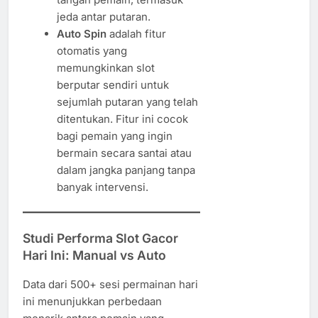
jeda antar putaran.
Auto Spin
adalah fitur
otomatis yang
memungkinkan slot
berputar sendiri untuk
sejumlah putaran yang telah
ditentukan. Fitur ini cocok
bagi pemain yang ingin
bermain secara santai atau
dalam jangka panjang tanpa
banyak intervensi.
Studi Performa Slot Gacor
Hari Ini: Manual vs Auto
Data dari 500+ sesi permainan hari
ini menunjukkan perbedaan