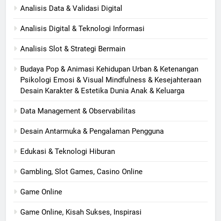
Analisis Data & Validasi Digital
Analisis Digital & Teknologi Informasi
Analisis Slot & Strategi Bermain
Budaya Pop & Animasi Kehidupan Urban & Ketenangan
Psikologi Emosi & Visual Mindfulness & Kesejahteraan
Desain Karakter & Estetika Dunia Anak & Keluarga
Data Management & Observabilitas
Desain Antarmuka & Pengalaman Pengguna
Edukasi & Teknologi Hiburan
Gambling, Slot Games, Casino Online
Game Online
Game Online, Kisah Sukses, Inspirasi