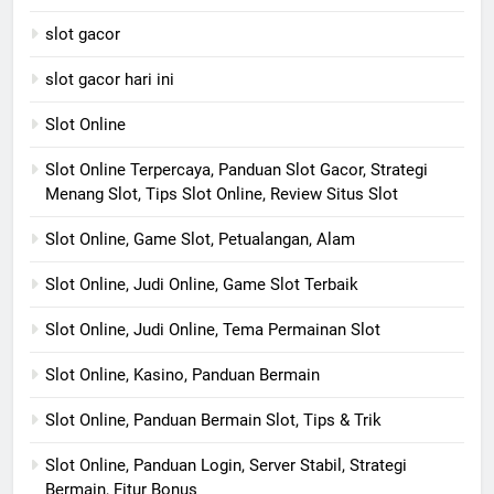
slot gacor
slot gacor hari ini
Slot Online
Slot Online Terpercaya, Panduan Slot Gacor, Strategi
Menang Slot, Tips Slot Online, Review Situs Slot
Slot Online, Game Slot, Petualangan, Alam
Slot Online, Judi Online, Game Slot Terbaik
Slot Online, Judi Online, Tema Permainan Slot
Slot Online, Kasino, Panduan Bermain
Slot Online, Panduan Bermain Slot, Tips & Trik
Slot Online, Panduan Login, Server Stabil, Strategi
Bermain, Fitur Bonus