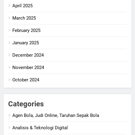
April 2025
March 2025
February 2025
January 2025
December 2024
November 2024
October 2024
Categories
Agen Bola, Judi Online, Taruhan Sepak Bola
Analisis & Teknologi Digital