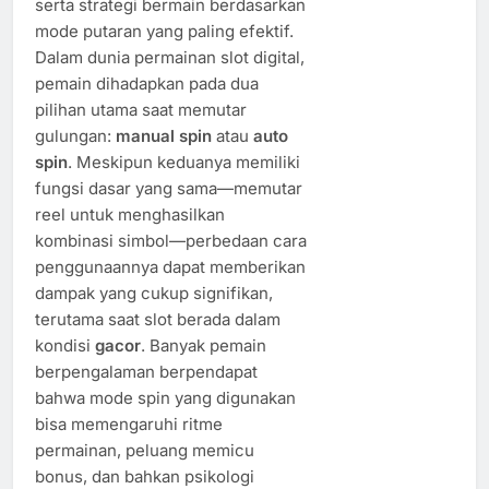
serta strategi bermain berdasarkan
mode putaran yang paling efektif.
Dalam dunia permainan slot digital,
pemain dihadapkan pada dua
pilihan utama saat memutar
gulungan:
manual spin
atau
auto
spin
. Meskipun keduanya memiliki
fungsi dasar yang sama—memutar
reel untuk menghasilkan
kombinasi simbol—perbedaan cara
penggunaannya dapat memberikan
dampak yang cukup signifikan,
terutama saat slot berada dalam
kondisi
gacor
. Banyak pemain
berpengalaman berpendapat
bahwa mode spin yang digunakan
bisa memengaruhi ritme
permainan, peluang memicu
bonus, dan bahkan psikologi