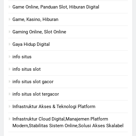
Game Online, Panduan Slot, Hiburan Digital
Game, Kasino, Hiburan
Gaming Online, Slot Online
Gaya Hidup Digital
info situs
info situs slot
info situs slot gacor
info situs slot tergacor
Infrastruktur Akses & Teknologi Platform
Infrastruktur Cloud Digital,Manajemen Platform
Modern,Stabilitas Sistem Online,Solusi Akses Skalabel