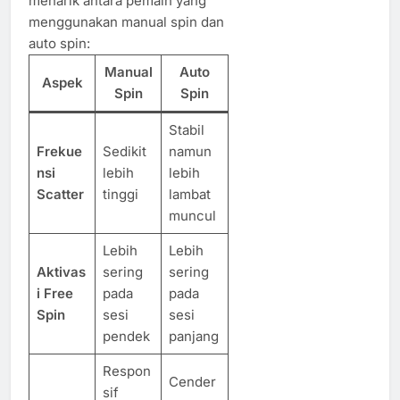
menarik antara pemain yang
menggunakan manual spin dan
auto spin:
Manual
Auto
Aspek
Spin
Spin
Stabil
Frekue
Sedikit
namun
nsi
lebih
lebih
Scatter
tinggi
lambat
muncul
Lebih
Lebih
Aktivas
sering
sering
i Free
pada
pada
Spin
sesi
sesi
pendek
panjang
Respon
Cender
sif