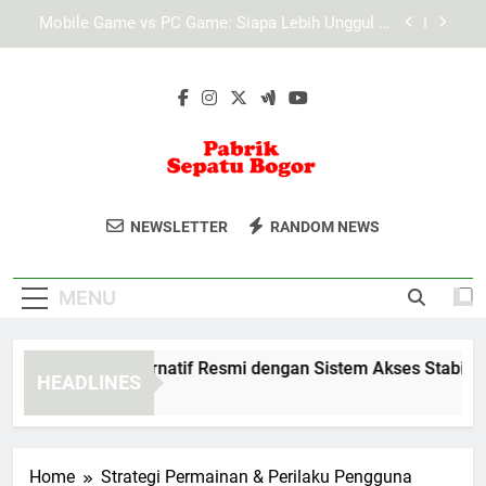
Skip
Pengaruh Teknologi 5G terhadap Masa Depan
to
Gaming Online
content
Evaluasi Sistem Autentikasi Dua Faktor di
Lebah4D: Seberapa Efektif Melindungi Akun
Pengguna?
LAE138 Link Alternatif Resmi dengan Sistem
Akses Stabil
Mobile Game vs PC Game: Siapa Lebih Unggul di
Era Gaming Modern?
Pabrik Sepatu
Dapatkan Sepatu Berkualitas Dari Pabrik
Pengaruh Teknologi 5G terhadap Masa Depan
NEWSLETTER
RANDOM NEWS
Gaming Online
Bogor
Sepatu Bogor.
Evaluasi Sistem Autentikasi Dua Faktor di
Lebah4D: Seberapa Efektif Melindungi Akun
MENU
Pengguna?
AE138 Link Alternatif Resmi dengan Sistem Akses Stabil
HEADLINES
 Months Ago
Home
Strategi Permainan & Perilaku Pengguna