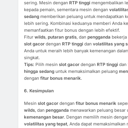
sering. Mesin dengan
RTP tinggi
mengembalikan le
kepada pemain, sementara mesin dengan
volatilit
sedang
memberikan peluang untuk mendapatkan 
lebih sering. Kombinasi keduanya memberi Anda k
memanfaatkan fitur bonus dengan lebih efektif.
Fitur
wilds
,
putaran gratis
, dan
pengganda
bekerja 
slot gacor
dengan
RTP tinggi
dan
volatilitas yang 
Anda untuk meraih lebih banyak kemenangan dalam
singkat.
Tips:
Pilih mesin
slot gacor
dengan
RTP tinggi
dan
hingga sedang
untuk memaksimalkan peluang
mena
dengan
fitur bonus menarik
.
6.
Kesimpulan
Mesin
slot gacor
dengan
fitur bonus menarik
sepe
wilds
, dan
pengganda
menawarkan peluang besar 
kemenangan besar
. Dengan memilih mesin denga
volatilitas yang tepat
, Anda dapat memaksimalkan 