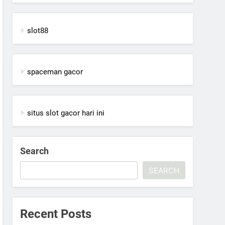
slot88
spaceman gacor
situs slot gacor hari ini
Search
SEARCH
Recent Posts