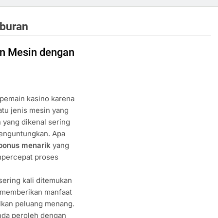
iburan
n Mesin dengan
k pemain kasino karena
tu jenis mesin yang
yang dikenal sering
enguntungkan. Apa
 bonus menarik
yang
percepat proses
sering kali ditemukan
ni memberikan manfaat
alkan peluang menang.
nda peroleh dengan