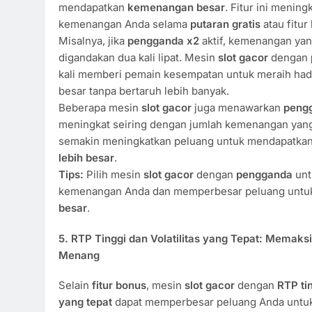
mendapatkan
kemenangan besar
. Fitur ini mening
kemenangan Anda selama
putaran gratis
atau fitur
Misalnya, jika
pengganda x2
aktif, kemenangan yan
digandakan dua kali lipat. Mesin
slot gacor
dengan
kali memberi pemain kesempatan untuk meraih hadi
besar tanpa bertaruh lebih banyak.
Beberapa mesin
slot gacor
juga menawarkan
pengg
meningkat seiring dengan jumlah kemenangan yang
semakin meningkatkan peluang untuk mendapatka
lebih besar
.
Tips:
Pilih mesin
slot gacor
dengan
pengganda
unt
kemenangan Anda dan memperbesar peluang untu
besar
.
5.
RTP Tinggi dan Volatilitas yang Tepat: Memak
Menang
Selain
fitur bonus
, mesin
slot gacor
dengan
RTP ti
yang tepat
dapat memperbesar peluang Anda untu