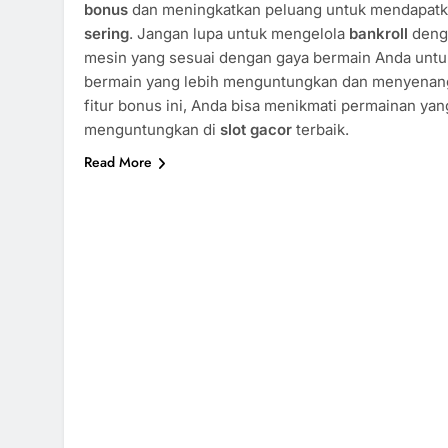
bonus
dan meningkatkan peluang untuk mendapat
sering
. Jangan lupa untuk mengelola
bankroll
denga
mesin yang sesuai dengan gaya bermain Anda unt
bermain yang lebih menguntungkan dan menyenang
fitur bonus ini, Anda bisa menikmati permainan yan
menguntungkan di
slot gacor
terbaik.
Read More