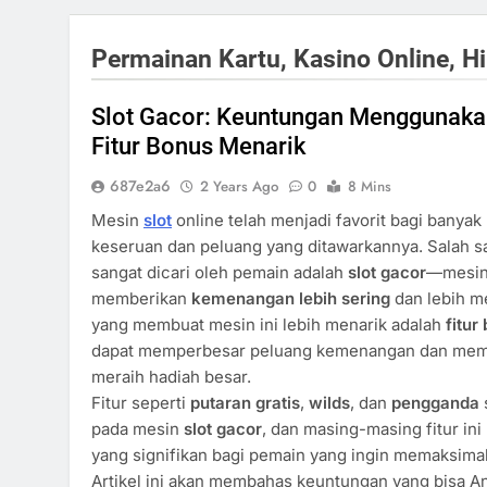
Permainan Kartu, Kasino Online, H
Slot Gacor: Keuntungan Menggunaka
Fitur Bonus Menarik
687e2a6
2 Years Ago
0
8 Mins
Mesin
slot
online telah menjadi favorit bagi banya
keseruan dan peluang yang ditawarkannya. Salah sa
sangat dicari oleh pemain adalah
slot gacor
—mesin 
memberikan
kemenangan lebih sering
dan lebih m
yang membuat mesin ini lebih menarik adalah
fitur
dapat memperbesar peluang kemenangan dan mem
meraih hadiah besar.
Fitur seperti
putaran gratis
,
wilds
, dan
pengganda
pada mesin
slot gacor
, dan masing-masing fitur i
yang signifikan bagi pemain yang ingin memaksim
Artikel ini akan membahas keuntungan yang bisa A