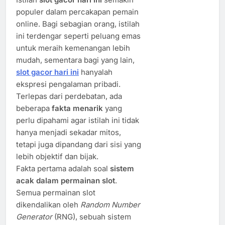
populer dalam percakapan pemain
online. Bagi sebagian orang, istilah
ini terdengar seperti peluang emas
untuk meraih kemenangan lebih
mudah, sementara bagi yang lain,
slot gacor hari ini
hanyalah
ekspresi pengalaman pribadi.
Terlepas dari perdebatan, ada
beberapa
fakta menarik
yang
perlu dipahami agar istilah ini tidak
hanya menjadi sekadar mitos,
tetapi juga dipandang dari sisi yang
lebih objektif dan bijak.
Fakta pertama adalah soal
sistem
acak dalam permainan slot
.
Semua permainan slot
dikendalikan oleh
Random Number
Generator
(RNG), sebuah sistem