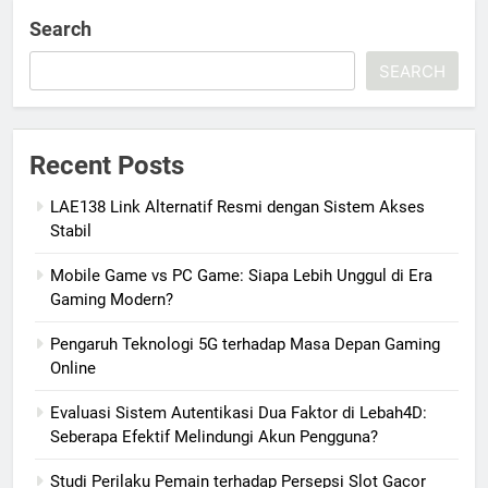
Search
SEARCH
Recent Posts
LAE138 Link Alternatif Resmi dengan Sistem Akses
Stabil
Mobile Game vs PC Game: Siapa Lebih Unggul di Era
Gaming Modern?
Pengaruh Teknologi 5G terhadap Masa Depan Gaming
Online
Evaluasi Sistem Autentikasi Dua Faktor di Lebah4D:
Seberapa Efektif Melindungi Akun Pengguna?
Studi Perilaku Pemain terhadap Persepsi Slot Gacor