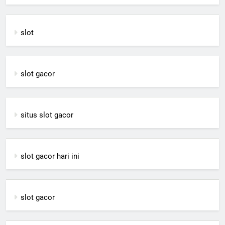
slot
slot gacor
situs slot gacor
slot gacor hari ini
slot gacor