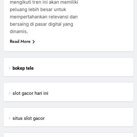
mengikuti tren ini akan memiliki
peluang lebih besar untuk
mempertahankan relevansi dan
bersaing di pasar digital yang
dinamis.
Read More
bokep tele
slot gacor hari ini
situs slot gacor