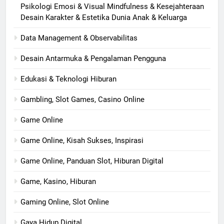
Psikologi Emosi & Visual Mindfulness & Kesejahteraan
Desain Karakter & Estetika Dunia Anak & Keluarga
Data Management & Observabilitas
Desain Antarmuka & Pengalaman Pengguna
Edukasi & Teknologi Hiburan
Gambling, Slot Games, Casino Online
Game Online
Game Online, Kisah Sukses, Inspirasi
Game Online, Panduan Slot, Hiburan Digital
Game, Kasino, Hiburan
Gaming Online, Slot Online
Gaya Hidup Digital