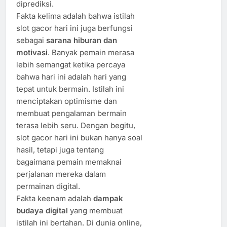
diprediksi.
Fakta kelima adalah bahwa istilah
slot gacor hari ini juga berfungsi
sebagai
sarana hiburan dan
motivasi
. Banyak pemain merasa
lebih semangat ketika percaya
bahwa hari ini adalah hari yang
tepat untuk bermain. Istilah ini
menciptakan optimisme dan
membuat pengalaman bermain
terasa lebih seru. Dengan begitu,
slot gacor hari ini bukan hanya soal
hasil, tetapi juga tentang
bagaimana pemain memaknai
perjalanan mereka dalam
permainan digital.
Fakta keenam adalah
dampak
budaya digital
yang membuat
istilah ini bertahan. Di dunia online,