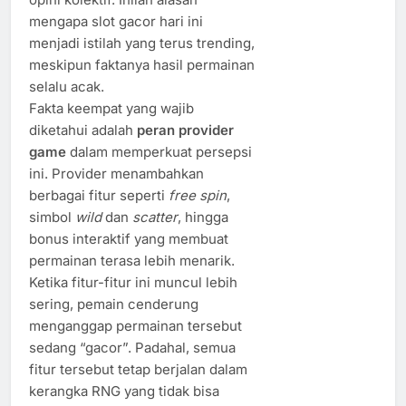
mengapa slot gacor hari ini
menjadi istilah yang terus trending,
meskipun faktanya hasil permainan
selalu acak.
Fakta keempat yang wajib
diketahui adalah
peran provider
game
dalam memperkuat persepsi
ini. Provider menambahkan
berbagai fitur seperti
free spin
,
simbol
wild
dan
scatter
, hingga
bonus interaktif yang membuat
permainan terasa lebih menarik.
Ketika fitur-fitur ini muncul lebih
sering, pemain cenderung
menganggap permainan tersebut
sedang “gacor”. Padahal, semua
fitur tersebut tetap berjalan dalam
kerangka RNG yang tidak bisa