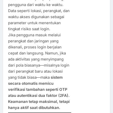
pengguna dari waktu ke waktu.
Data seperti lokasi, perangkat, dan
waktu akses digunakan sebagai
parameter untuk menentukan
tingkat risiko saat login.
Jika pengguna masuk melalui
perangkat dan jaringan yang
dikenali, proses login berjalan
cepat dan langsung. Namun, jika
ada aktivitas yang menyimpang
dari pola biasanya—misalnya login
dari perangkat baru atau lokasi
yang tidak biasa—maka
sistem
secara otomatis memicu
verifikasi tambahan seperti OTP
atau autentikasi dua faktor (2FA).
Keamanan tetap maksimal, tetapi
hanya aktif saat dibutuhkan.