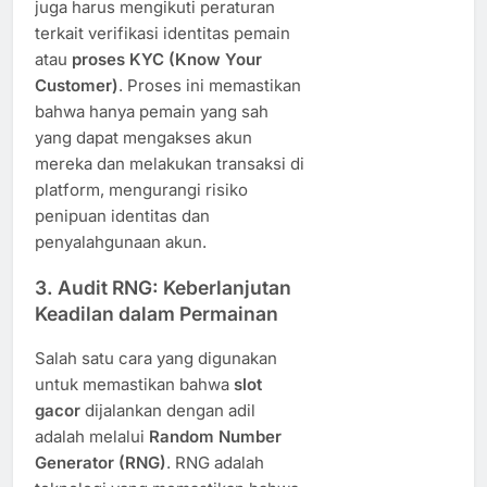
juga harus mengikuti peraturan
terkait verifikasi identitas pemain
atau
proses KYC (Know Your
Customer)
. Proses ini memastikan
bahwa hanya pemain yang sah
yang dapat mengakses akun
mereka dan melakukan transaksi di
platform, mengurangi risiko
penipuan identitas dan
penyalahgunaan akun.
3. Audit RNG: Keberlanjutan
Keadilan dalam Permainan
Salah satu cara yang digunakan
untuk memastikan bahwa
slot
gacor
dijalankan dengan adil
adalah melalui
Random Number
Generator (RNG)
. RNG adalah