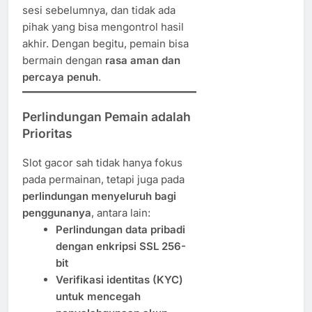
sesi sebelumnya, dan tidak ada
pihak yang bisa mengontrol hasil
akhir. Dengan begitu, pemain bisa
bermain dengan
rasa aman dan
percaya penuh
.
Perlindungan Pemain adalah
Prioritas
Slot gacor sah tidak hanya fokus
pada permainan, tetapi juga pada
perlindungan menyeluruh bagi
penggunanya
, antara lain:
Perlindungan data pribadi
dengan enkripsi SSL 256-
bit
Verifikasi identitas (KYC)
untuk mencegah