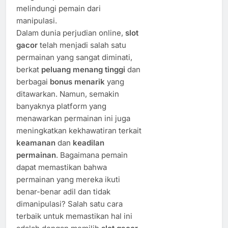
melindungi pemain dari
manipulasi.
Dalam dunia perjudian online,
slot
gacor
telah menjadi salah satu
permainan yang sangat diminati,
berkat
peluang menang tinggi
dan
berbagai
bonus menarik
yang
ditawarkan. Namun, semakin
banyaknya platform yang
menawarkan permainan ini juga
meningkatkan kekhawatiran terkait
keamanan
dan
keadilan
permainan
. Bagaimana pemain
dapat memastikan bahwa
permainan yang mereka ikuti
benar-benar adil dan tidak
dimanipulasi? Salah satu cara
terbaik untuk memastikan hal ini