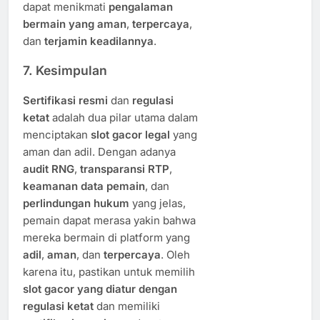
dapat menikmati
pengalaman
bermain yang aman
,
terpercaya
,
dan
terjamin keadilannya
.
7. Kesimpulan
Sertifikasi resmi
dan
regulasi
ketat
adalah dua pilar utama dalam
menciptakan
slot gacor legal
yang
aman dan adil. Dengan adanya
audit RNG
,
transparansi RTP
,
keamanan data pemain
, dan
perlindungan hukum
yang jelas,
pemain dapat merasa yakin bahwa
mereka bermain di platform yang
adil
,
aman
, dan
terpercaya
. Oleh
karena itu, pastikan untuk memilih
slot gacor yang diatur dengan
regulasi ketat
dan memiliki