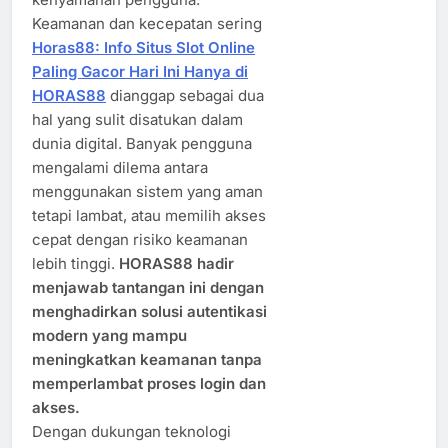
Keamanan dan kecepatan sering
Horas88: Info Situs Slot Online
Paling Gacor Hari Ini Hanya di
HORAS88
dianggap sebagai dua
hal yang sulit disatukan dalam
dunia digital. Banyak pengguna
mengalami dilema antara
menggunakan sistem yang aman
tetapi lambat, atau memilih akses
cepat dengan risiko keamanan
lebih tinggi.
HORAS88 hadir
menjawab tantangan ini dengan
menghadirkan solusi autentikasi
modern yang mampu
meningkatkan keamanan tanpa
memperlambat proses login dan
akses.
Dengan dukungan teknologi