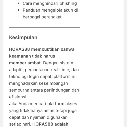
Cara menghindari phishing
Panduan mengelola akun di
berbagai perangkat
Kesimpulan
HORAS88 membuktikan bahwa
keamanan tidak harus
memperlambat.
Dengan sistem
adaptif, pemantauan real-time, dan
teknologi login cepat, platform ini
menghadirkan keseimbangan
sempurna antara perlindungan dan
efisiensi.
Jika Anda mencari platform akses
yang tidak hanya aman tetapi juga
cepat dan nyaman digunakan
setiap hari,
HORAS88 adalah