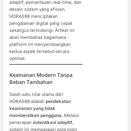
adaptif, pemantauan real-time, dan
desain sistem yang efisien,
HORAS88 menciptakan
pengalaman digital yang cepat
sekaligus terlindungi. Artikel ini
akan membahas bagaimana
platform ini menyeimbangkan
kedua aspek tersebut secara
optimal.
Keamanan Modern Tanpa
Beban Tambahan
Salah satu nilai utama dari
HORAS88 adalah
pendekatan
keamanan yang tidak
memberatkan pengguna.
Melalui
penerapan
autentikasi adaptif
,
sistem ini mempelajari pola login