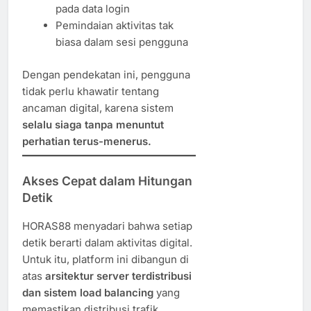
pada data login
Pemindaian aktivitas tak
biasa dalam sesi pengguna
Dengan pendekatan ini, pengguna
tidak perlu khawatir tentang
ancaman digital, karena sistem
selalu siaga tanpa menuntut
perhatian terus-menerus.
Akses Cepat dalam Hitungan
Detik
HORAS88 menyadari bahwa setiap
detik berarti dalam aktivitas digital.
Untuk itu, platform ini dibangun di
atas
arsitektur server terdistribusi
dan sistem load balancing
yang
memastikan distribusi trafik