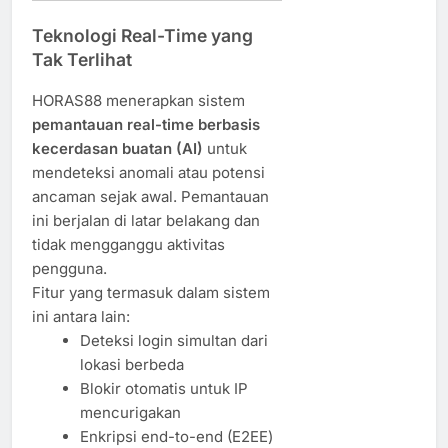
Teknologi Real-Time yang
Tak Terlihat
HORAS88 menerapkan sistem
pemantauan real-time berbasis
kecerdasan buatan (AI)
untuk
mendeteksi anomali atau potensi
ancaman sejak awal. Pemantauan
ini berjalan di latar belakang dan
tidak mengganggu aktivitas
pengguna.
Fitur yang termasuk dalam sistem
ini antara lain:
Deteksi login simultan dari
lokasi berbeda
Blokir otomatis untuk IP
mencurigakan
Enkripsi end-to-end (E2EE)