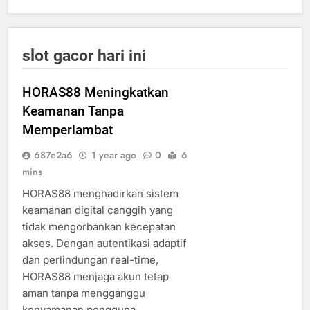
slot gacor hari ini
HORAS88 Meningkatkan
Keamanan Tanpa
Memperlambat
687e2a6
1 year ago
0
6
mins
HORAS88 menghadirkan sistem
keamanan digital canggih yang
tidak mengorbankan kecepatan
akses. Dengan autentikasi adaptif
dan perlindungan real-time,
HORAS88 menjaga akun tetap
aman tanpa mengganggu
kenyamanan pengguna.