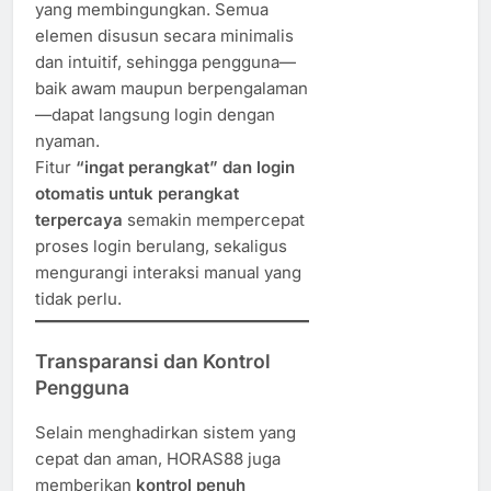
yang membingungkan. Semua
elemen disusun secara minimalis
dan intuitif, sehingga pengguna—
baik awam maupun berpengalaman
—dapat langsung login dengan
nyaman.
Fitur
“ingat perangkat” dan login
otomatis untuk perangkat
terpercaya
semakin mempercepat
proses login berulang, sekaligus
mengurangi interaksi manual yang
tidak perlu.
Transparansi dan Kontrol
Pengguna
Selain menghadirkan sistem yang
cepat dan aman, HORAS88 juga
memberikan
kontrol penuh