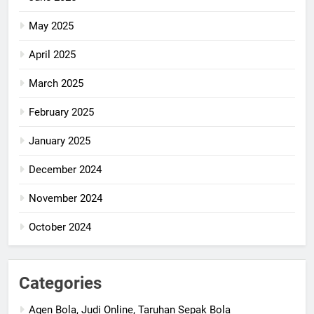
May 2025
April 2025
March 2025
February 2025
January 2025
December 2024
November 2024
October 2024
Categories
Agen Bola, Judi Online, Taruhan Sepak Bola