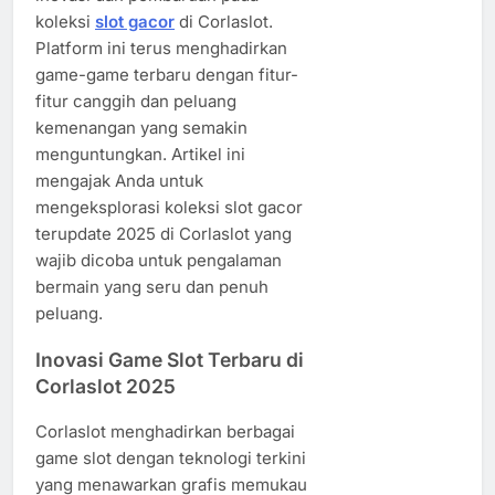
koleksi
slot gacor
di Corlaslot.
Platform ini terus menghadirkan
game-game terbaru dengan fitur-
fitur canggih dan peluang
kemenangan yang semakin
menguntungkan. Artikel ini
mengajak Anda untuk
mengeksplorasi koleksi slot gacor
terupdate 2025 di Corlaslot yang
wajib dicoba untuk pengalaman
bermain yang seru dan penuh
peluang.
Inovasi Game Slot Terbaru di
Corlaslot 2025
Corlaslot menghadirkan berbagai
game slot dengan teknologi terkini
yang menawarkan grafis memukau