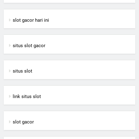
slot gacor hari ini
situs slot gacor
situs slot
link situs slot
slot gacor