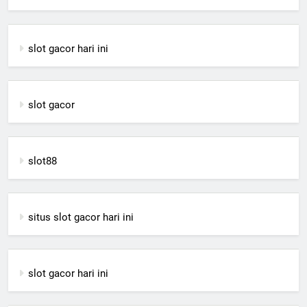
slot gacor hari ini
slot gacor
slot88
situs slot gacor hari ini
slot gacor hari ini