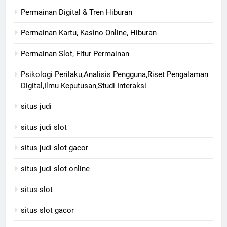
Permainan Digital & Tren Hiburan
Permainan Kartu, Kasino Online, Hiburan
Permainan Slot, Fitur Permainan
Psikologi Perilaku,Analisis Pengguna,Riset Pengalaman
Digital,Ilmu Keputusan,Studi Interaksi
situs judi
situs judi slot
situs judi slot gacor
situs judi slot online
situs slot
situs slot gacor