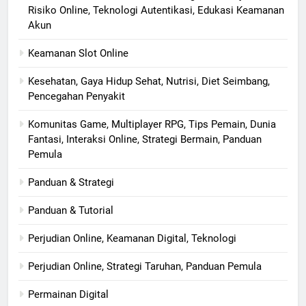
Risiko Online, Teknologi Autentikasi, Edukasi Keamanan
Akun
Keamanan Slot Online
Kesehatan, Gaya Hidup Sehat, Nutrisi, Diet Seimbang,
Pencegahan Penyakit
Komunitas Game, Multiplayer RPG, Tips Pemain, Dunia
Fantasi, Interaksi Online, Strategi Bermain, Panduan
Pemula
Panduan & Strategi
Panduan & Tutorial
Perjudian Online, Keamanan Digital, Teknologi
Perjudian Online, Strategi Taruhan, Panduan Pemula
Permainan Digital