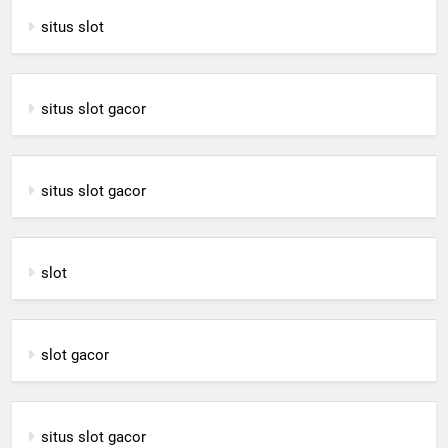
situs slot
situs slot gacor
situs slot gacor
slot
slot gacor
situs slot gacor