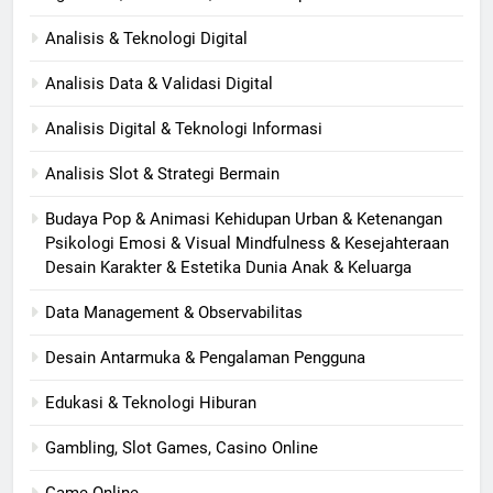
Analisis & Teknologi Digital
Analisis Data & Validasi Digital
Analisis Digital & Teknologi Informasi
Analisis Slot & Strategi Bermain
Budaya Pop & Animasi Kehidupan Urban & Ketenangan
Psikologi Emosi & Visual Mindfulness & Kesejahteraan
Desain Karakter & Estetika Dunia Anak & Keluarga
Data Management & Observabilitas
Desain Antarmuka & Pengalaman Pengguna
Edukasi & Teknologi Hiburan
Gambling, Slot Games, Casino Online
Game Online