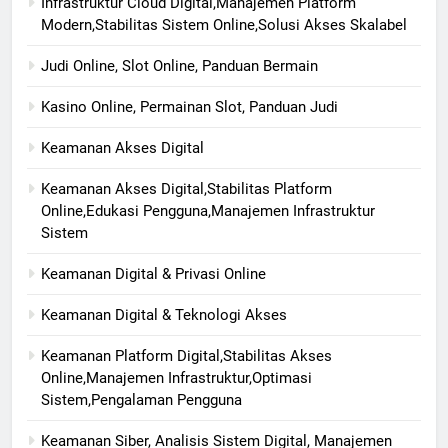
Infrastruktur Cloud Digital,Manajemen Platform
Modern,Stabilitas Sistem Online,Solusi Akses Skalabel
Judi Online, Slot Online, Panduan Bermain
Kasino Online, Permainan Slot, Panduan Judi
Keamanan Akses Digital
Keamanan Akses Digital,Stabilitas Platform
Online,Edukasi Pengguna,Manajemen Infrastruktur
Sistem
Keamanan Digital & Privasi Online
Keamanan Digital & Teknologi Akses
Keamanan Platform Digital,Stabilitas Akses
Online,Manajemen Infrastruktur,Optimasi
Sistem,Pengalaman Pengguna
Keamanan Siber, Analisis Sistem Digital, Manajemen