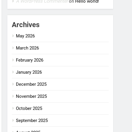
A WordPress Commenter
on
Hello world!
Archives
May 2026
March 2026
February 2026
January 2026
December 2025
November 2025
October 2025
September 2025