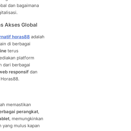
obal dan bagaimana
talisasi.
s Akses Global
ernatif horas88
adalah
in di berbagai
ine
terus
ediakan platform
 dari berbagai
web responsif
dan
 Horas88.
lah memastikan
berbagai perangkat
,
ablet
, memungkinkan
n yang mulus kapan