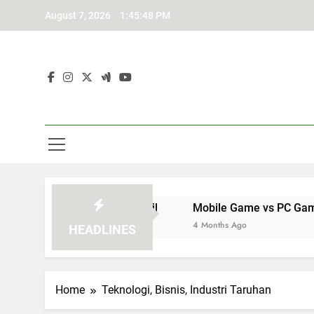
Skip
August 7, 2026
1:45:49 PM
to
content
Pab
Dapatkan S
istem Akses Stabil
Mobile Game vs PC Game: Siapa Leb
4 Months Ago
HEADLINES
Home
Teknologi, Bisnis, Industri Taruhan