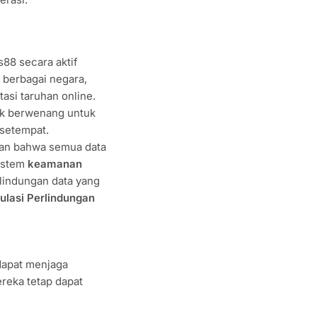
88 secara aktif
 berbagai negara,
si taruhan online.
ak berwenang untuk
setempat.
an bahwa semua data
sistem
keamanan
rlindungan data yang
ulasi Perlindungan
dapat menjaga
eka tetap dapat