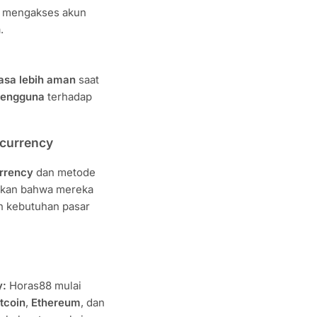
t mengakses akun
.
sa lebih aman
saat
pengguna
terhadap
ocurrency
rrency
dan metode
tikan bahwa mereka
n kebutuhan pasar
:
Horas88 mulai
tcoin
,
Ethereum
, dan