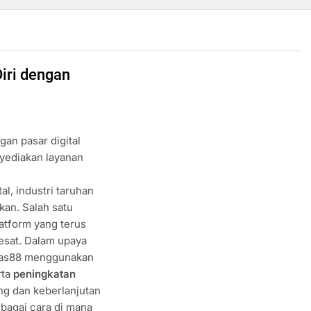
iri dengan
an pasar digital
nyediakan layanan
l, industri taruhan
kan. Salah satu
latform yang terus
esat. Dalam upaya
ras88 menggunakan
rta
peningkatan
ng dan keberlanjutan
rbagai cara di mana