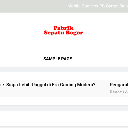
Mobile Game vs PC Game: Siapa
Pengaruh Teknologi 5
Evaluasi Sistem Autentikasi Dua Faktor di Lebah4D: Seber
rik Sepatu Bogor
LAE138 Link Altern
epatu Berkualitas Dari Pabrik Sepatu Bogor.
Mobile Game vs PC Game: Siapa
SAMPLE PAGE
Pengaruh Teknologi 5
Evaluasi Sistem Autentikasi Dua Faktor di Lebah4D: Seber
ih Unggul di Era Gaming Modern?
Pengaruh Teknologi 
5 Months Ago