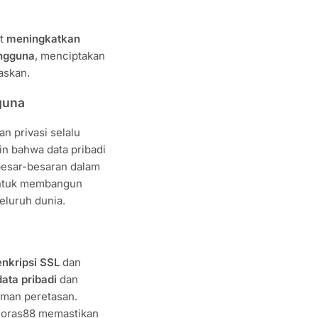
at
meningkatkan
ngguna
, menciptakan
skan.
guna
n privasi selalu
in bahwa data pribadi
besar-besaran dalam
tuk membangun
eluruh dunia.
enkripsi SSL
dan
data pribadi
dan
aman peretasan.
Horas88 memastikan