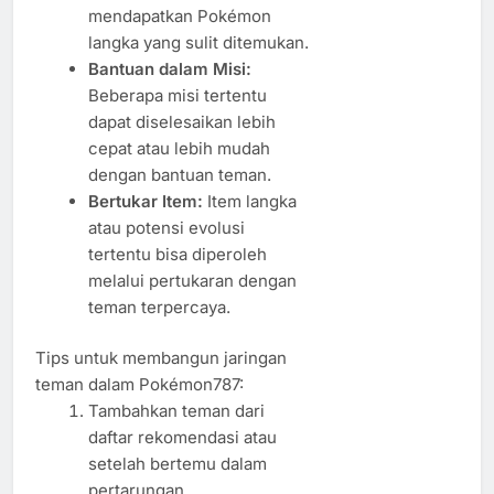
mendapatkan Pokémon
langka yang sulit ditemukan.
Bantuan dalam Misi:
Beberapa misi tertentu
dapat diselesaikan lebih
cepat atau lebih mudah
dengan bantuan teman.
Bertukar Item:
Item langka
atau potensi evolusi
tertentu bisa diperoleh
melalui pertukaran dengan
teman terpercaya.
Tips untuk membangun jaringan
teman dalam Pokémon787:
Tambahkan teman dari
daftar rekomendasi atau
setelah bertemu dalam
pertarungan.