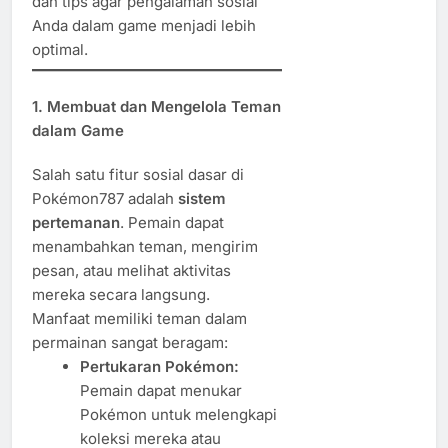
dan tips agar pengalaman sosial
Anda dalam game menjadi lebih
optimal.
1. Membuat dan Mengelola Teman
dalam Game
Salah satu fitur sosial dasar di
Pokémon787 adalah
sistem
pertemanan
. Pemain dapat
menambahkan teman, mengirim
pesan, atau melihat aktivitas
mereka secara langsung.
Manfaat memiliki teman dalam
permainan sangat beragam:
Pertukaran Pokémon:
Pemain dapat menukar
Pokémon untuk melengkapi
koleksi mereka atau