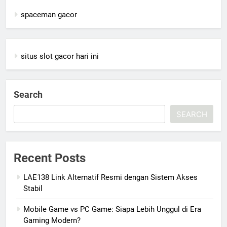
spaceman gacor
situs slot gacor hari ini
Search
SEARCH
Recent Posts
LAE138 Link Alternatif Resmi dengan Sistem Akses
Stabil
Mobile Game vs PC Game: Siapa Lebih Unggul di Era
Gaming Modern?