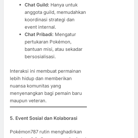
Chat Guild:
Hanya untuk
anggota guild, memudahkan
koordinasi strategi dan
event internal.
Chat Pribadi:
Mengatur
pertukaran Pokémon,
bantuan misi, atau sekadar
bersosialisasi.
Interaksi ini membuat permainan
lebih hidup dan memberikan
nuansa komunitas yang
menyenangkan bagi pemain baru
maupun veteran.
5. Event Sosial dan Kolaborasi
Pokémon787 rutin menghadirkan