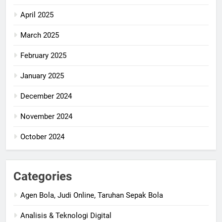
April 2025
March 2025
February 2025
January 2025
December 2024
November 2024
October 2024
Categories
Agen Bola, Judi Online, Taruhan Sepak Bola
Analisis & Teknologi Digital