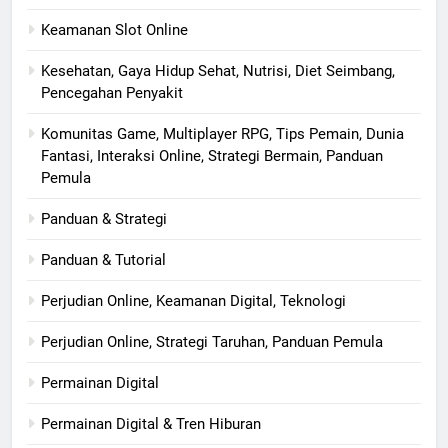
Keamanan Slot Online
Kesehatan, Gaya Hidup Sehat, Nutrisi, Diet Seimbang,
Pencegahan Penyakit
Komunitas Game, Multiplayer RPG, Tips Pemain, Dunia
Fantasi, Interaksi Online, Strategi Bermain, Panduan
Pemula
Panduan & Strategi
Panduan & Tutorial
Perjudian Online, Keamanan Digital, Teknologi
Perjudian Online, Strategi Taruhan, Panduan Pemula
Permainan Digital
Permainan Digital & Tren Hiburan