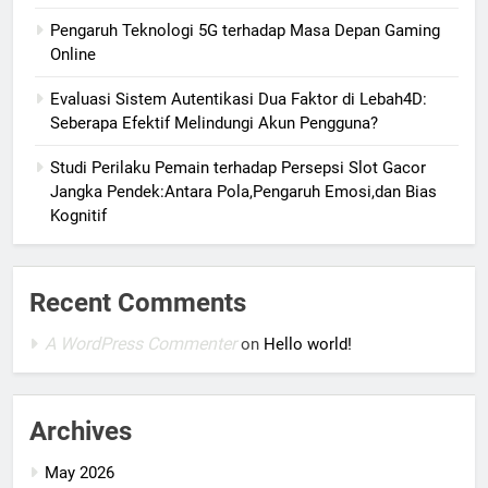
Pengaruh Teknologi 5G terhadap Masa Depan Gaming
Online
Evaluasi Sistem Autentikasi Dua Faktor di Lebah4D:
Seberapa Efektif Melindungi Akun Pengguna?
Studi Perilaku Pemain terhadap Persepsi Slot Gacor
Jangka Pendek:Antara Pola,Pengaruh Emosi,dan Bias
Kognitif
Recent Comments
A WordPress Commenter
on
Hello world!
Archives
May 2026