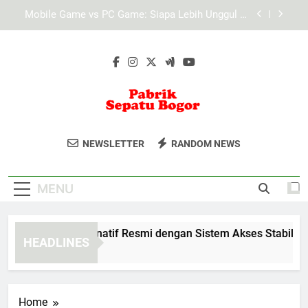
Skip
Pengaruh Teknologi 5G terhadap Masa Depan
to
Gaming Online
content
Evaluasi Sistem Autentikasi Dua Faktor di
Lebah4D: Seberapa Efektif Melindungi Akun
Pengguna?
LAE138 Link Alternatif Resmi dengan Sistem
Akses Stabil
Mobile Game vs PC Game: Siapa Lebih Unggul di
Era Gaming Modern?
Pabrik Sepatu
Dapatkan Sepatu Berkualitas Dari Pabrik
Pengaruh Teknologi 5G terhadap Masa Depan
NEWSLETTER
RANDOM NEWS
Gaming Online
Bogor
Sepatu Bogor.
Evaluasi Sistem Autentikasi Dua Faktor di
Lebah4D: Seberapa Efektif Melindungi Akun
MENU
Pengguna?
E138 Link Alternatif Resmi dengan Sistem Akses Stabil
HEADLINES
Months Ago
Home