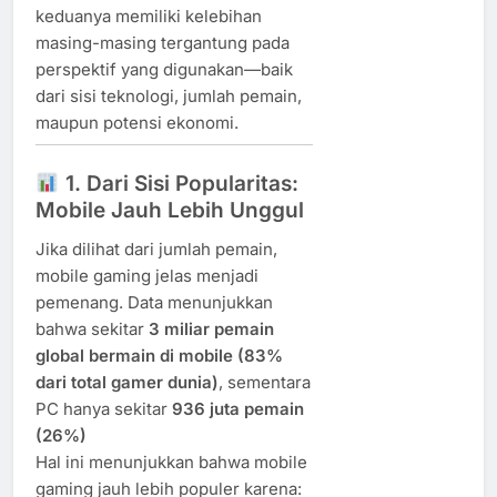
keduanya memiliki kelebihan
masing-masing tergantung pada
perspektif yang digunakan—baik
dari sisi teknologi, jumlah pemain,
maupun potensi ekonomi.
1. Dari Sisi Popularitas:
Mobile Jauh Lebih Unggul
Jika dilihat dari jumlah pemain,
mobile gaming jelas menjadi
pemenang. Data menunjukkan
bahwa sekitar
3 miliar pemain
global bermain di mobile (83%
dari total gamer dunia)
, sementara
PC hanya sekitar
936 juta pemain
(26%)
Hal ini menunjukkan bahwa mobile
gaming jauh lebih populer karena: