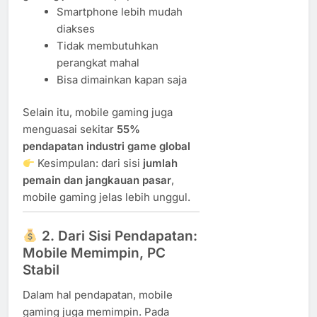
Smartphone lebih mudah
diakses
Tidak membutuhkan
perangkat mahal
Bisa dimainkan kapan saja
Selain itu, mobile gaming juga
menguasai sekitar
55%
pendapatan industri game global
Kesimpulan: dari sisi
jumlah
pemain dan jangkauan pasar
,
mobile gaming jelas lebih unggul.
2. Dari Sisi Pendapatan:
Mobile Memimpin, PC
Stabil
Dalam hal pendapatan, mobile
gaming juga memimpin. Pada