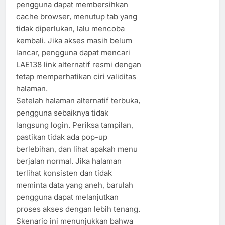
pengguna dapat membersihkan
cache browser, menutup tab yang
tidak diperlukan, lalu mencoba
kembali. Jika akses masih belum
lancar, pengguna dapat mencari
LAE138 link alternatif resmi dengan
tetap memperhatikan ciri validitas
halaman.
Setelah halaman alternatif terbuka,
pengguna sebaiknya tidak
langsung login. Periksa tampilan,
pastikan tidak ada pop-up
berlebihan, dan lihat apakah menu
berjalan normal. Jika halaman
terlihat konsisten dan tidak
meminta data yang aneh, barulah
pengguna dapat melanjutkan
proses akses dengan lebih tenang.
Skenario ini menunjukkan bahwa