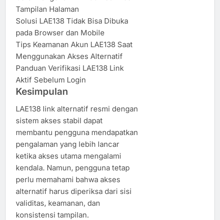
Tampilan Halaman
Solusi LAE138 Tidak Bisa Dibuka
pada Browser dan Mobile
Tips Keamanan Akun LAE138 Saat
Menggunakan Akses Alternatif
Panduan Verifikasi LAE138 Link
Aktif Sebelum Login
Kesimpulan
LAE138 link alternatif resmi dengan
sistem akses stabil dapat
membantu pengguna mendapatkan
pengalaman yang lebih lancar
ketika akses utama mengalami
kendala. Namun, pengguna tetap
perlu memahami bahwa akses
alternatif harus diperiksa dari sisi
validitas, keamanan, dan
konsistensi tampilan.