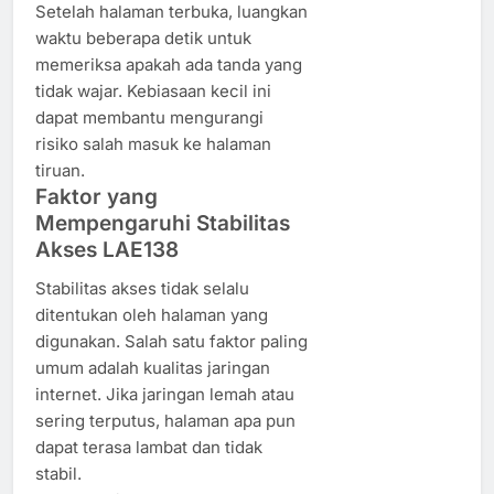
Setelah halaman terbuka, luangkan
waktu beberapa detik untuk
memeriksa apakah ada tanda yang
tidak wajar. Kebiasaan kecil ini
dapat membantu mengurangi
risiko salah masuk ke halaman
tiruan.
Faktor yang
Mempengaruhi Stabilitas
Akses LAE138
Stabilitas akses tidak selalu
ditentukan oleh halaman yang
digunakan. Salah satu faktor paling
umum adalah kualitas jaringan
internet. Jika jaringan lemah atau
sering terputus, halaman apa pun
dapat terasa lambat dan tidak
stabil.