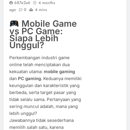
687e2a6
4 months
ago
0
4 mins
Mobile Game
vs PC Game:
Siapa Lebih
Unggul?
Perkembangan industri game
online telah menciptakan dua
kekuatan utama:
mobile gaming
dan
PC gaming
. Keduanya memiliki
keunggulan dan karakteristik yang
berbeda, serta target pasar yang
tidak selalu sama. Pertanyaan yang
sering muncul adalah, mana yang
lebih unggul?
Jawabannya tidak sesederhana
memilih salah satu, karena