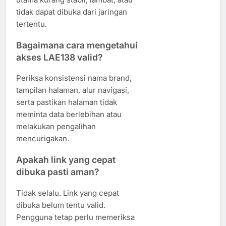
tidak dapat dibuka dari jaringan
tertentu.
Bagaimana cara mengetahui
akses LAE138 valid?
Periksa konsistensi nama brand,
tampilan halaman, alur navigasi,
serta pastikan halaman tidak
meminta data berlebihan atau
melakukan pengalihan
mencurigakan.
Apakah link yang cepat
dibuka pasti aman?
Tidak selalu. Link yang cepat
dibuka belum tentu valid.
Pengguna tetap perlu memeriksa