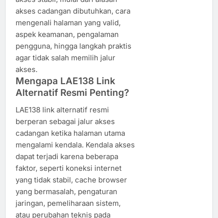
akses cadangan dibutuhkan, cara
mengenali halaman yang valid,
aspek keamanan, pengalaman
pengguna, hingga langkah praktis
agar tidak salah memilih jalur
akses.
Mengapa LAE138 Link
Alternatif Resmi Penting?
LAE138 link alternatif resmi
berperan sebagai jalur akses
cadangan ketika halaman utama
mengalami kendala. Kendala akses
dapat terjadi karena beberapa
faktor, seperti koneksi internet
yang tidak stabil, cache browser
yang bermasalah, pengaturan
jaringan, pemeliharaan sistem,
atau perubahan teknis pada