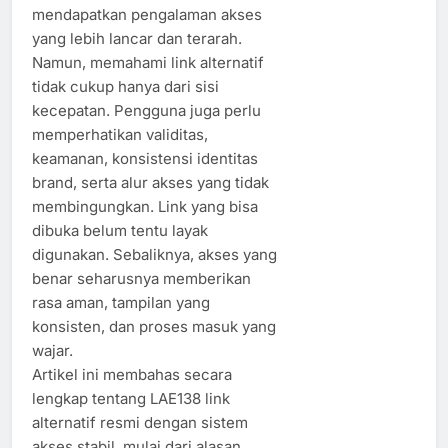
mendapatkan pengalaman akses
yang lebih lancar dan terarah.
Namun, memahami link alternatif
tidak cukup hanya dari sisi
kecepatan. Pengguna juga perlu
memperhatikan validitas,
keamanan, konsistensi identitas
brand, serta alur akses yang tidak
membingungkan. Link yang bisa
dibuka belum tentu layak
digunakan. Sebaliknya, akses yang
benar seharusnya memberikan
rasa aman, tampilan yang
konsisten, dan proses masuk yang
wajar.
Artikel ini membahas secara
lengkap tentang LAE138 link
alternatif resmi dengan sistem
akses stabil, mulai dari alasan