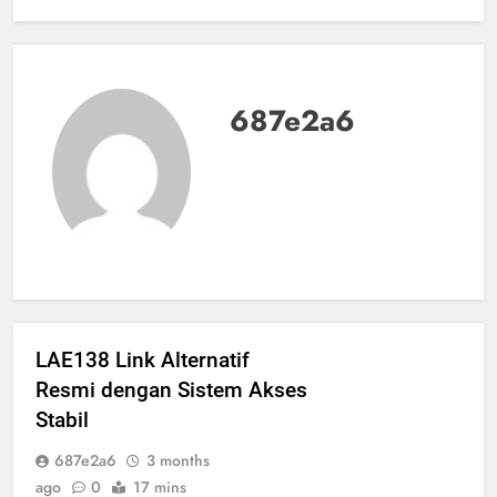
687e2a6
LAE138 Link Alternatif
Resmi dengan Sistem Akses
Stabil
687e2a6
3 months
ago
0
17 mins