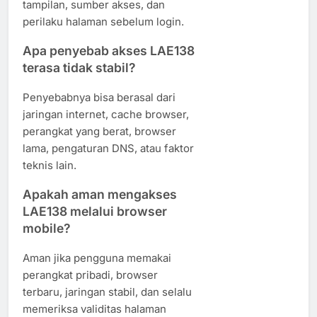
tampilan, sumber akses, dan
perilaku halaman sebelum login.
Apa penyebab akses LAE138
terasa tidak stabil?
Penyebabnya bisa berasal dari
jaringan internet, cache browser,
perangkat yang berat, browser
lama, pengaturan DNS, atau faktor
teknis lain.
Apakah aman mengakses
LAE138 melalui browser
mobile?
Aman jika pengguna memakai
perangkat pribadi, browser
terbaru, jaringan stabil, dan selalu
memeriksa validitas halaman