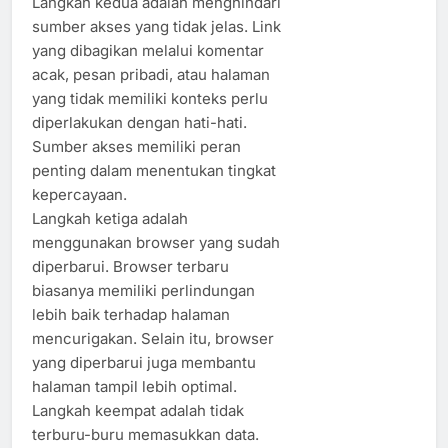
Langkah kedua adalah menghindari
sumber akses yang tidak jelas. Link
yang dibagikan melalui komentar
acak, pesan pribadi, atau halaman
yang tidak memiliki konteks perlu
diperlakukan dengan hati-hati.
Sumber akses memiliki peran
penting dalam menentukan tingkat
kepercayaan.
Langkah ketiga adalah
menggunakan browser yang sudah
diperbarui. Browser terbaru
biasanya memiliki perlindungan
lebih baik terhadap halaman
mencurigakan. Selain itu, browser
yang diperbarui juga membantu
halaman tampil lebih optimal.
Langkah keempat adalah tidak
terburu-buru memasukkan data.