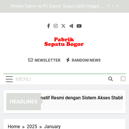
Skip
Pengaruh Teknologi 5G terhadap Masa Depan
to
Gaming Online
content
Evaluasi Sistem Autentikasi Dua Faktor di
Lebah4D: Seberapa Efektif Melindungi Akun
Pengguna?
LAE138 Link Alternatif Resmi dengan Sistem
Akses Stabil
Mobile Game vs PC Game: Siapa Lebih Unggul di
Era Gaming Modern?
Pabrik Sepatu
Dapatkan Sepatu Berkualitas Dari Pabrik
Pengaruh Teknologi 5G terhadap Masa Depan
NEWSLETTER
RANDOM NEWS
Gaming Online
Bogor
Sepatu Bogor.
Evaluasi Sistem Autentikasi Dua Faktor di
Lebah4D: Seberapa Efektif Melindungi Akun
MENU
Pengguna?
E138 Link Alternatif Resmi dengan Sistem Akses Stabil
HEADLINES
Months Ago
Home
2025
January