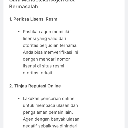
Bermasalah
1. Periksa Lisensi Resmi
Pastikan agen memiliki
lisensi yang valid dari
otoritas perjudian ternama.
Anda bisa memverifikasi ini
dengan mencari nomor
lisensi di situs resmi
otoritas terkait.
2. Tinjau Reputasi Online
Lakukan pencarian online
untuk membaca ulasan dan
pengalaman pemain lain.
Agen dengan banyak ulasan
negatif sebaiknya dihindari.