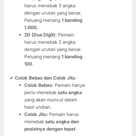
harus menebak 3 angka
dengan urutan yang benar.
Peluang menang
1 banding
1.000
.
2D (Dua Digit):
Pemain
harus menebak 2 angka
dengan urutan yang benar.
Peluang menang
1 banding
100
.
✔
Colok Bebas dan Colok Jitu
Colok Bebas:
Pemain hanya
perlu menebak
satu angka
yang akan muncul dalam
hasil undian.
Colok Jitu:
Pemain harus
menebak
satu angka dan
posisinya dengan tepat
.