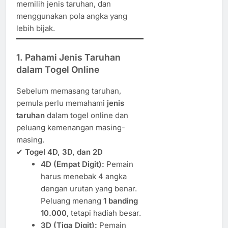
memilih jenis taruhan, dan
menggunakan pola angka yang
lebih bijak.
1. Pahami Jenis Taruhan
dalam Togel Online
Sebelum memasang taruhan,
pemula perlu memahami
jenis
taruhan
dalam togel online dan
peluang kemenangan masing-
masing.
✔
Togel 4D, 3D, dan 2D
4D (Empat Digit):
Pemain
harus menebak 4 angka
dengan urutan yang benar.
Peluang menang
1 banding
10.000
, tetapi hadiah besar.
3D (Tiga Digit):
Pemain