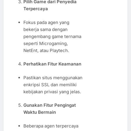
Pilih Game dari Penyedia
Terpercaya
Fokus pada agen yang
bekerja sama dengan
pengembang game ternama
seperti Microgaming,
NetEnt, atau Playtech.
Perhatikan Fitur Keamanan
Pastikan situs menggunakan
enkripsi SSL dan memiliki
kebijakan privasi yang jelas.
Gunakan Fitur Pengingat
Waktu Bermain
Beberapa agen terpercaya