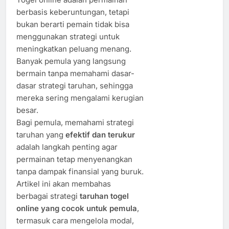
berbasis keberuntungan, tetapi
bukan berarti pemain tidak bisa
menggunakan strategi untuk
meningkatkan peluang menang.
Banyak pemula yang langsung
bermain tanpa memahami dasar-
dasar strategi taruhan, sehingga
mereka sering mengalami kerugian
besar.
Bagi pemula, memahami strategi
taruhan yang
efektif dan terukur
adalah langkah penting agar
permainan tetap menyenangkan
tanpa dampak finansial yang buruk.
Artikel ini akan membahas
berbagai strategi
taruhan togel
online yang cocok untuk pemula
,
termasuk cara mengelola modal,