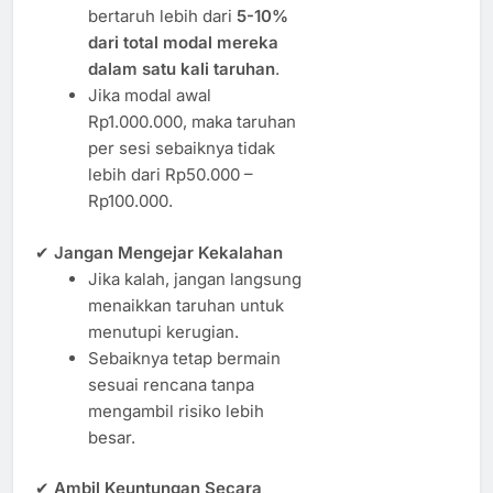
bertaruh lebih dari
5-10%
dari total modal mereka
dalam satu kali taruhan
.
Jika modal awal
Rp1.000.000, maka taruhan
per sesi sebaiknya tidak
lebih dari Rp50.000 –
Rp100.000.
✔
Jangan Mengejar Kekalahan
Jika kalah, jangan langsung
menaikkan taruhan untuk
menutupi kerugian.
Sebaiknya tetap bermain
sesuai rencana tanpa
mengambil risiko lebih
besar.
✔
Ambil Keuntungan Secara