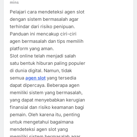
mins
Pelajari cara mendeteksi agen slot
dengan sistem bermasalah agar
terhindar dari risiko penipuan.
Panduan ini mencakup ciri-ciri
agen bermasalah dan tips memilih
platform yang aman.
Slot online telah menjadi salah
satu bentuk hiburan paling populer
di dunia digital. Namun, tidak
semua
agen slot
yang tersedia
dapat dipercaya. Beberapa agen
memiliki sistem yang bermasalah,
yang dapat menyebabkan kerugian
finansial dan risiko keamanan bagi
pemain. Oleh karena itu, penting
untuk mengetahui bagaimana
mendeteksi agen slot yang
memiliki sistem bermasalah agar