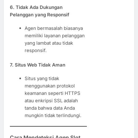
6. Tidak Ada Dukungan
Pelanggan yang Responsif
Agen bermasalah biasanya
memiliki layanan pelanggan
yang lambat atau tidak
responsif.
7. Situs Web Tidak Aman
Situs yang tidak
menggunakan protokol
keamanan seperti HTTPS
atau enkripsi SSL adalah
tanda bahwa data Anda
mungkin tidak terlindungi.
Cara Mendeteksi Agen Slot