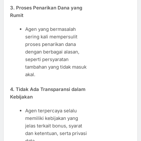
3. Proses Penarikan Dana yang
Rumit
Agen yang bermasalah
sering kali mempersulit
proses penarikan dana
dengan berbagai alasan,
seperti persyaratan
tambahan yang tidak masuk
akal.
4. Tidak Ada Transparansi dalam
Kebijakan
Agen terpercaya selalu
memiliki kebijakan yang
jelas terkait bonus, syarat
dan ketentuan, serta privasi
data.