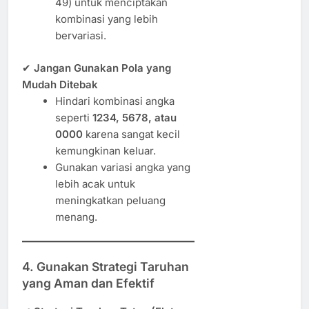
49) untuk menciptakan
kombinasi yang lebih
bervariasi.
✔
Jangan Gunakan Pola yang
Mudah Ditebak
Hindari kombinasi angka
seperti
1234, 5678, atau
0000
karena sangat kecil
kemungkinan keluar.
Gunakan variasi angka yang
lebih acak untuk
meningkatkan peluang
menang.
4. Gunakan Strategi Taruhan
yang Aman dan Efektif