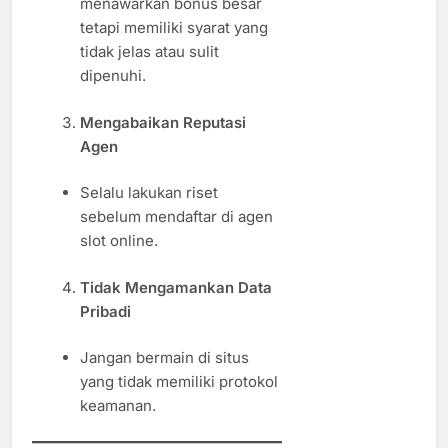
menawarkan bonus besar
tetapi memiliki syarat yang
tidak jelas atau sulit
dipenuhi.
Mengabaikan Reputasi
Agen
Selalu lakukan riset
sebelum mendaftar di agen
slot online.
Tidak Mengamankan Data
Pribadi
Jangan bermain di situs
yang tidak memiliki protokol
keamanan.