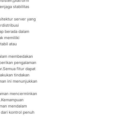
nsisten,platform
njaga stabilitas
rsitektur server yang
distribusi
tap berada dalam
ak memiliki
tabil atau
 dalam membedakan
emberikan pengalaman
r.Semua fitur dapat
lakukan tindakan
man ini menunjukkan
f aman mencerminkan
rm.Kemampuan
haman mendalam
 dari kontrol penuh