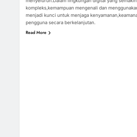
menyeluruh.Dalam lingkungan digital yang semakin
kompleks,kemampuan mengenali dan menggunakan l
menjadi kunci untuk menjaga kenyamanan,keaman
pengguna secara berkelanjutan.
Read More