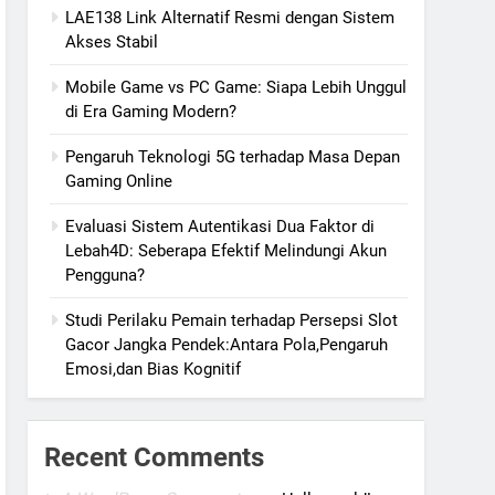
LAE138 Link Alternatif Resmi dengan Sistem
Akses Stabil
Mobile Game vs PC Game: Siapa Lebih Unggul
di Era Gaming Modern?
Pengaruh Teknologi 5G terhadap Masa Depan
Gaming Online
Evaluasi Sistem Autentikasi Dua Faktor di
Lebah4D: Seberapa Efektif Melindungi Akun
Pengguna?
Studi Perilaku Pemain terhadap Persepsi Slot
Gacor Jangka Pendek:Antara Pola,Pengaruh
Emosi,dan Bias Kognitif
Recent Comments