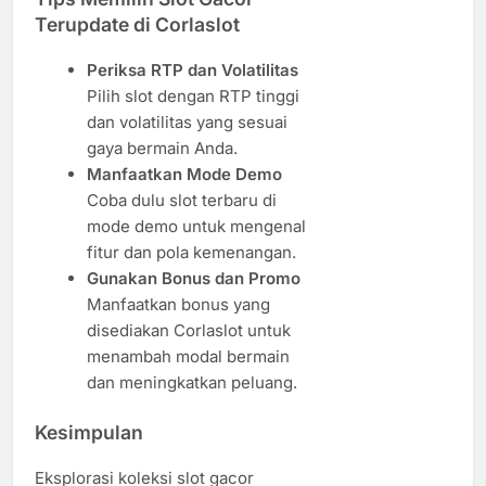
Terupdate di Corlaslot
Periksa RTP dan Volatilitas
Pilih slot dengan RTP tinggi
dan volatilitas yang sesuai
gaya bermain Anda.
Manfaatkan Mode Demo
Coba dulu slot terbaru di
mode demo untuk mengenal
fitur dan pola kemenangan.
Gunakan Bonus dan Promo
Manfaatkan bonus yang
disediakan Corlaslot untuk
menambah modal bermain
dan meningkatkan peluang.
Kesimpulan
Eksplorasi koleksi slot gacor