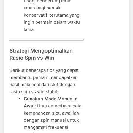
tinggi cenderung lebih
aman bagi pemain
konservatif, terutama yang
ingin bermain dalam waktu
lama.
Strategi Mengoptimalkan
Rasio Spin vs Win
Berikut beberapa tips yang dapat
membantu pemain mendapatkan
hasil maksimal dari slot dengan
rasio spin vs win stabil:
Gunakan Mode Manual di
Awal:
Untuk membaca pola
kemenangan slot, awalilah
dengan spin manual untuk
mengamati frekuensi