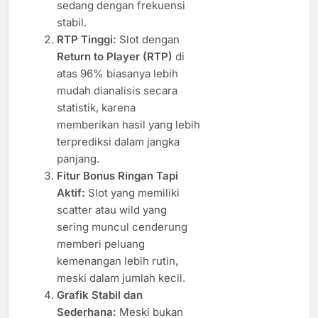
sedang dengan frekuensi
stabil.
RTP Tinggi:
Slot dengan
Return to Player (RTP)
di
atas 96% biasanya lebih
mudah dianalisis secara
statistik, karena
memberikan hasil yang lebih
terprediksi dalam jangka
panjang.
Fitur Bonus Ringan Tapi
Aktif:
Slot yang memiliki
scatter atau wild yang
sering muncul cenderung
memberi peluang
kemenangan lebih rutin,
meski dalam jumlah kecil.
Grafik Stabil dan
Sederhana:
Meski bukan