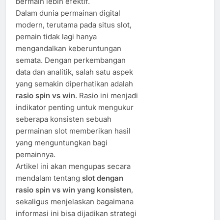
bermain lebih efektif.
Dalam dunia permainan digital
modern, terutama pada situs slot,
pemain tidak lagi hanya
mengandalkan keberuntungan
semata. Dengan perkembangan
data dan analitik, salah satu aspek
yang semakin diperhatikan adalah
rasio spin vs win
. Rasio ini menjadi
indikator penting untuk mengukur
seberapa konsisten sebuah
permainan slot memberikan hasil
yang menguntungkan bagi
pemainnya.
Artikel ini akan mengupas secara
mendalam tentang
slot dengan
rasio spin vs win yang konsisten
,
sekaligus menjelaskan bagaimana
informasi ini bisa dijadikan strategi