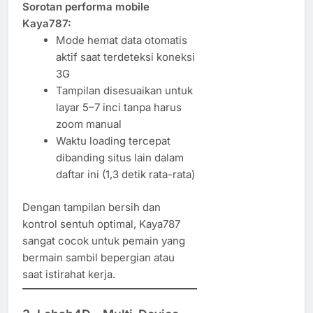
Sorotan performa mobile
Kaya787:
Mode hemat data otomatis
aktif saat terdeteksi koneksi
3G
Tampilan disesuaikan untuk
layar 5–7 inci tanpa harus
zoom manual
Waktu loading tercepat
dibanding situs lain dalam
daftar ini (1,3 detik rata-rata)
Dengan tampilan bersih dan
kontrol sentuh optimal, Kaya787
sangat cocok untuk pemain yang
bermain sambil bepergian atau
saat istirahat kerja.