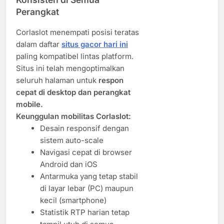
Perangkat
Corlaslot menempati posisi teratas
dalam daftar
situs gacor hari ini
paling kompatibel lintas platform.
Situs ini telah mengoptimalkan
seluruh halaman untuk
respon
cepat di desktop dan perangkat
mobile.
Keunggulan mobilitas Corlaslot:
Desain responsif dengan
sistem auto-scale
Navigasi cepat di browser
Android dan iOS
Antarmuka yang tetap stabil
di layar lebar (PC) maupun
kecil (smartphone)
Statistik RTP harian tetap