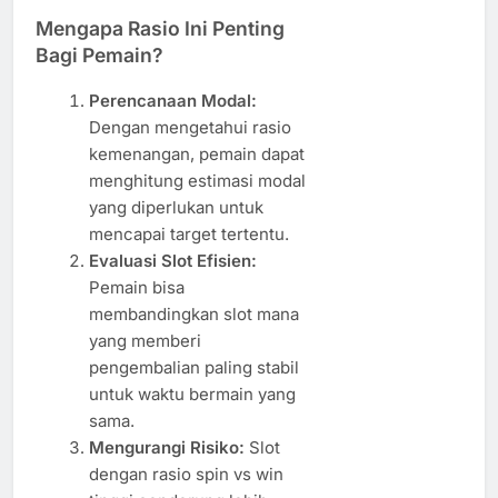
Mengapa Rasio Ini Penting
Bagi Pemain?
Perencanaan Modal:
Dengan mengetahui rasio
kemenangan, pemain dapat
menghitung estimasi modal
yang diperlukan untuk
mencapai target tertentu.
Evaluasi Slot Efisien:
Pemain bisa
membandingkan slot mana
yang memberi
pengembalian paling stabil
untuk waktu bermain yang
sama.
Mengurangi Risiko:
Slot
dengan rasio spin vs win