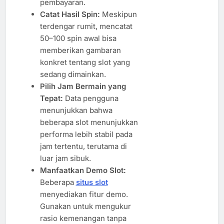
pembayaran.
Catat Hasil Spin:
Meskipun
terdengar rumit, mencatat
50–100 spin awal bisa
memberikan gambaran
konkret tentang slot yang
sedang dimainkan.
Pilih Jam Bermain yang
Tepat:
Data pengguna
menunjukkan bahwa
beberapa slot menunjukkan
performa lebih stabil pada
jam tertentu, terutama di
luar jam sibuk.
Manfaatkan Demo Slot:
Beberapa
situs slot
menyediakan fitur demo.
Gunakan untuk mengukur
rasio kemenangan tanpa