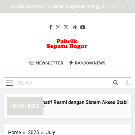
Skip
Pengaruh Teknologi 5G terhadap Masa Depan
to
Gaming Online
content
Evaluasi Sistem Autentikasi Dua Faktor di
Lebah4D: Seberapa Efektif Melindungi Akun
Pengguna?
LAE138 Link Alternatif Resmi dengan Sistem
Akses Stabil
Mobile Game vs PC Game: Siapa Lebih Unggul di
Era Gaming Modern?
Pabrik Sepatu
Dapatkan Sepatu Berkualitas Dari Pabrik
Pengaruh Teknologi 5G terhadap Masa Depan
NEWSLETTER
RANDOM NEWS
Gaming Online
Bogor
Sepatu Bogor.
Evaluasi Sistem Autentikasi Dua Faktor di
Lebah4D: Seberapa Efektif Melindungi Akun
MENU
Pengguna?
E138 Link Alternatif Resmi dengan Sistem Akses Stabil
HEADLINES
Months Ago
Home
2025
July