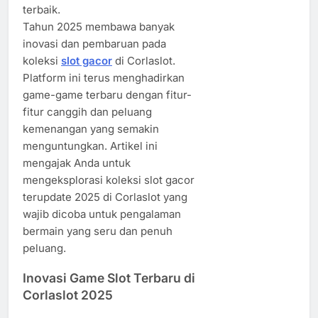
terbaik.
Tahun 2025 membawa banyak
inovasi dan pembaruan pada
koleksi
slot gacor
di Corlaslot.
Platform ini terus menghadirkan
game-game terbaru dengan fitur-
fitur canggih dan peluang
kemenangan yang semakin
menguntungkan. Artikel ini
mengajak Anda untuk
mengeksplorasi koleksi slot gacor
terupdate 2025 di Corlaslot yang
wajib dicoba untuk pengalaman
bermain yang seru dan penuh
peluang.
Inovasi Game Slot Terbaru di
Corlaslot 2025