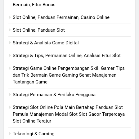
Bermain, Fitur Bonus
Slot Online, Panduan Permainan, Casino Online
Slot Online, Panduan Slot
Strategi & Analisis Game Digital
Strategi & Tips, Permainan Online, Analisis Fitur Slot
Strategi Game Online Pengembangan Skill Gamer Tips
dan Trik Bermain Game Gaming Sehat Manajemen
Tantangan Game
Strategi Permainan & Perilaku Pengguna
Strategi Slot Online Pola Main Bertahap Panduan Slot
Pemula Manajemen Modal Slot Slot Gacor Terpercaya
Slot Online Teratur
Teknologi & Gaming