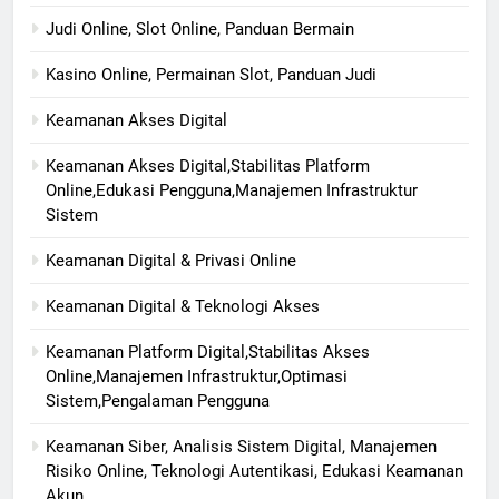
Judi Online, Slot Online, Panduan Bermain
Kasino Online, Permainan Slot, Panduan Judi
Keamanan Akses Digital
Keamanan Akses Digital,Stabilitas Platform
Online,Edukasi Pengguna,Manajemen Infrastruktur
Sistem
Keamanan Digital & Privasi Online
Keamanan Digital & Teknologi Akses
Keamanan Platform Digital,Stabilitas Akses
Online,Manajemen Infrastruktur,Optimasi
Sistem,Pengalaman Pengguna
Keamanan Siber, Analisis Sistem Digital, Manajemen
Risiko Online, Teknologi Autentikasi, Edukasi Keamanan
Akun