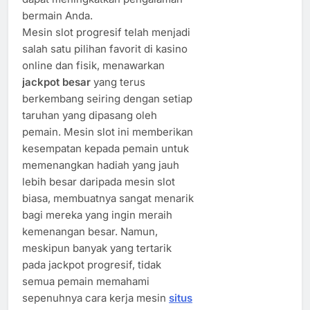
bermain Anda.
Mesin slot progresif telah menjadi
salah satu pilihan favorit di kasino
online dan fisik, menawarkan
jackpot besar
yang terus
berkembang seiring dengan setiap
taruhan yang dipasang oleh
pemain. Mesin slot ini memberikan
kesempatan kepada pemain untuk
memenangkan hadiah yang jauh
lebih besar daripada mesin slot
biasa, membuatnya sangat menarik
bagi mereka yang ingin meraih
kemenangan besar. Namun,
meskipun banyak yang tertarik
pada jackpot progresif, tidak
semua pemain memahami
sepenuhnya cara kerja mesin
situs