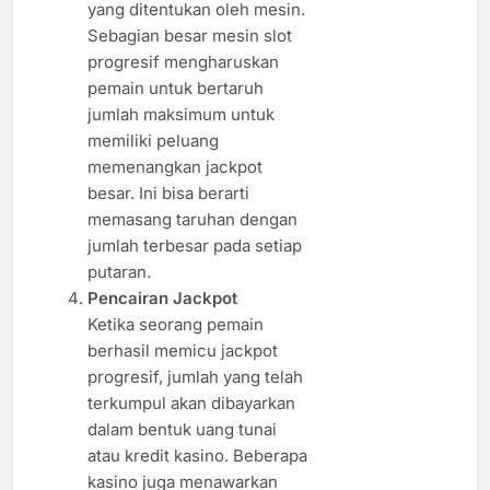
yang ditentukan oleh mesin.
Sebagian besar mesin slot
progresif mengharuskan
pemain untuk bertaruh
jumlah maksimum untuk
memiliki peluang
memenangkan jackpot
besar. Ini bisa berarti
memasang taruhan dengan
jumlah terbesar pada setiap
putaran.
Pencairan Jackpot
Ketika seorang pemain
berhasil memicu jackpot
progresif, jumlah yang telah
terkumpul akan dibayarkan
dalam bentuk uang tunai
atau kredit kasino. Beberapa
kasino juga menawarkan