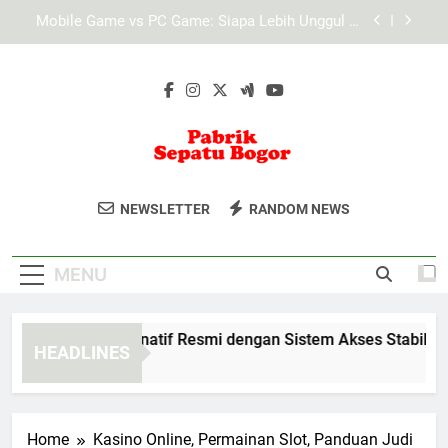
Skip
Pengaruh Teknologi 5G terhadap Masa Depan
to
Gaming Online
content
Evaluasi Sistem Autentikasi Dua Faktor di
Lebah4D: Seberapa Efektif Melindungi Akun
Pengguna?
LAE138 Link Alternatif Resmi dengan Sistem
Akses Stabil
Mobile Game vs PC Game: Siapa Lebih Unggul di
Era Gaming Modern?
Pabrik Sepatu
Dapatkan Sepatu Berkualitas Dari Pabrik
Pengaruh Teknologi 5G terhadap Masa Depan
NEWSLETTER
RANDOM NEWS
Gaming Online
Bogor
Sepatu Bogor.
Evaluasi Sistem Autentikasi Dua Faktor di
Lebah4D: Seberapa Efektif Melindungi Akun
MENU
Pengguna?
E138 Link Alternatif Resmi dengan Sistem Akses Stabil
HEADLINES
Months Ago
Home
Kasino Online, Permainan Slot, Panduan Judi