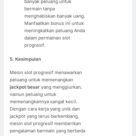
banyak peluang untuk
bermain tanpa
menghabiskan banyak uang.
Manfaatkan bonus ini untuk
meningkatkan peluang Anda
dalam permainan slot
progresif.
5.
Kesimpulan
Mesin slot progresif menawarkan
peluang untuk memenangkan
jackpot besar
yang menggiurkan,
namun peluang untuk
memenangkannya sangat kecil.
Dengan cara kerja yang unik dan
jackpot yang terus berkembang,
mesin slot progresif memberikan
pengalaman bermain yang berbeda