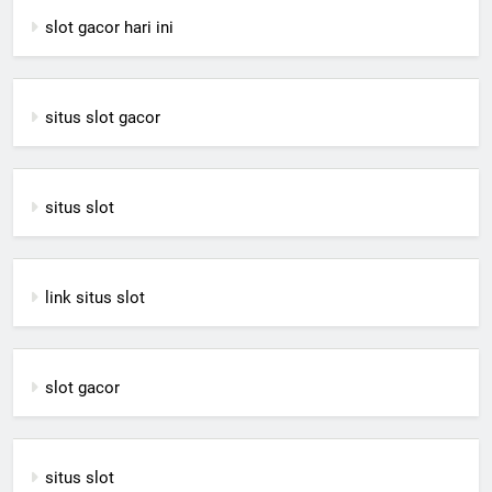
slot gacor hari ini
situs slot gacor
situs slot
link situs slot
slot gacor
situs slot