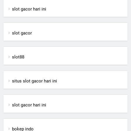
slot gacor hari ini
slot gacor
slot88
situs slot gacor hari ini
slot gacor hari ini
bokep indo