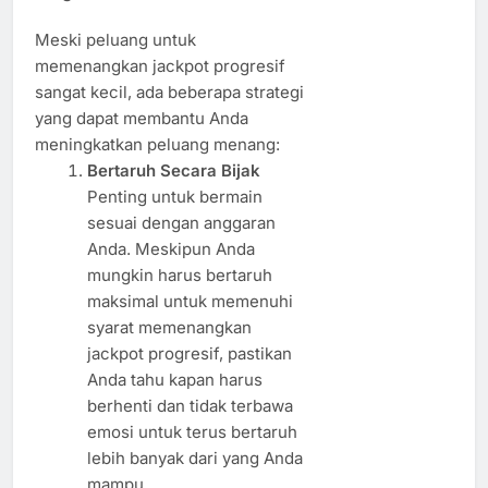
Meski peluang untuk
memenangkan jackpot progresif
sangat kecil, ada beberapa strategi
yang dapat membantu Anda
meningkatkan peluang menang:
Bertaruh Secara Bijak
Penting untuk bermain
sesuai dengan anggaran
Anda. Meskipun Anda
mungkin harus bertaruh
maksimal untuk memenuhi
syarat memenangkan
jackpot progresif, pastikan
Anda tahu kapan harus
berhenti dan tidak terbawa
emosi untuk terus bertaruh
lebih banyak dari yang Anda
mampu.