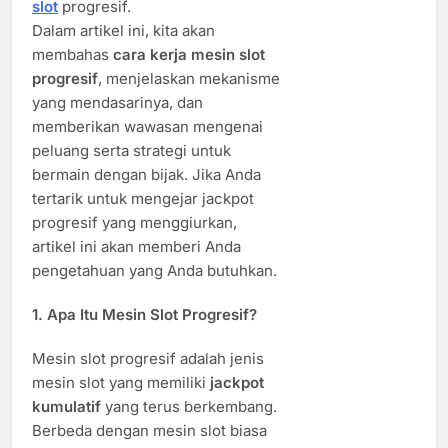
slot
progresif.
Dalam artikel ini, kita akan
membahas
cara kerja mesin slot
progresif
, menjelaskan mekanisme
yang mendasarinya, dan
memberikan wawasan mengenai
peluang serta strategi untuk
bermain dengan bijak. Jika Anda
tertarik untuk mengejar jackpot
progresif yang menggiurkan,
artikel ini akan memberi Anda
pengetahuan yang Anda butuhkan.
1.
Apa Itu Mesin Slot Progresif?
Mesin slot progresif adalah jenis
mesin slot yang memiliki
jackpot
kumulatif
yang terus berkembang.
Berbeda dengan mesin slot biasa