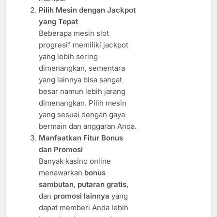
Pilih Mesin dengan Jackpot
yang Tepat
Beberapa mesin slot
progresif memiliki jackpot
yang lebih sering
dimenangkan, sementara
yang lainnya bisa sangat
besar namun lebih jarang
dimenangkan. Pilih mesin
yang sesuai dengan gaya
bermain dan anggaran Anda.
Manfaatkan Fitur Bonus
dan Promosi
Banyak kasino online
menawarkan
bonus
sambutan
,
putaran gratis
,
dan
promosi lainnya
yang
dapat memberi Anda lebih