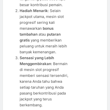
besar kontribusi pemain.
Hadiah Menarik
: Selain
jackpot utama, mesin slot
progresif sering kali
menawarkan
bonus
tambahan
atau
putaran
gratis
yang memberikan
peluang untuk meraih lebih
banyak kemenangan.
Sensasi yang Lebih
Menggembirakan
: Bermain
di mesin slot progresif
memberi sensasi tersendiri,
karena Anda tahu bahwa
setiap taruhan yang Anda
pasang berkontribusi pada
jackpot yang terus
berkembang.