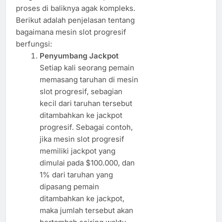
proses di baliknya agak kompleks.
Berikut adalah penjelasan tentang
bagaimana mesin slot progresif
berfungsi:
Penyumbang Jackpot
Setiap kali seorang pemain
memasang taruhan di mesin
slot progresif, sebagian
kecil dari taruhan tersebut
ditambahkan ke jackpot
progresif. Sebagai contoh,
jika mesin slot progresif
memiliki jackpot yang
dimulai pada $100.000, dan
1% dari taruhan yang
dipasang pemain
ditambahkan ke jackpot,
maka jumlah tersebut akan