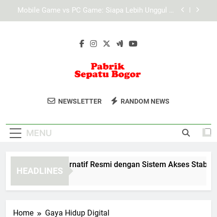
Skip
Mobile Game vs PC Game: Siapa Lebih Unggul di
Era Gaming Modern?
to
Pengaruh Teknologi 5G terhadap Masa Depan
content
Gaming Online
Evaluasi Sistem Autentikasi Dua Faktor di
Lebah4D: Seberapa Efektif Melindungi Akun
Pengguna?
LAE138 Link Alternatif Resmi dengan Sistem
Akses Stabil
Pabrik Sepatu
Mobile Game vs PC Game: Siapa Lebih Unggul di
Dapatkan Sepatu Berkualitas Dari Pabrik
Era Gaming Modern?
NEWSLETTER
RANDOM NEWS
Bogor
Sepatu Bogor.
Pengaruh Teknologi 5G terhadap Masa Depan
Gaming Online
MENU
Evaluasi Sistem Autentikasi Dua Faktor di
Lebah4D: Seberapa Efektif Melindungi Akun
Pengguna?
LAE138 Link Alternatif Resmi dengan Sistem Akses Stabil
HEADLINES
3 Months Ago
Home
Gaya Hidup Digital