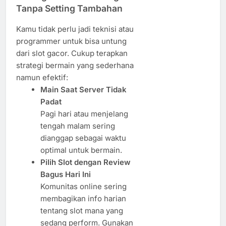
Tanpa Setting Tambahan
Kamu tidak perlu jadi teknisi atau
programmer untuk bisa untung
dari slot gacor. Cukup terapkan
strategi bermain yang sederhana
namun efektif:
Main Saat Server Tidak
Padat
Pagi hari atau menjelang
tengah malam sering
dianggap sebagai waktu
optimal untuk bermain.
Pilih Slot dengan Review
Bagus Hari Ini
Komunitas online sering
membagikan info harian
tentang slot mana yang
sedang perform. Gunakan