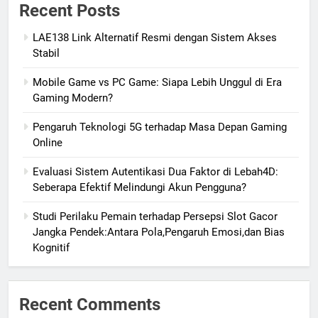
Recent Posts
LAE138 Link Alternatif Resmi dengan Sistem Akses
Stabil
Mobile Game vs PC Game: Siapa Lebih Unggul di Era
Gaming Modern?
Pengaruh Teknologi 5G terhadap Masa Depan Gaming
Online
Evaluasi Sistem Autentikasi Dua Faktor di Lebah4D:
Seberapa Efektif Melindungi Akun Pengguna?
Studi Perilaku Pemain terhadap Persepsi Slot Gacor
Jangka Pendek:Antara Pola,Pengaruh Emosi,dan Bias
Kognitif
Recent Comments