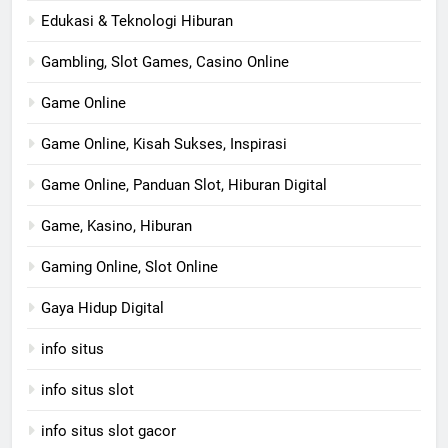
Edukasi & Teknologi Hiburan
Gambling, Slot Games, Casino Online
Game Online
Game Online, Kisah Sukses, Inspirasi
Game Online, Panduan Slot, Hiburan Digital
Game, Kasino, Hiburan
Gaming Online, Slot Online
Gaya Hidup Digital
info situs
info situs slot
info situs slot gacor