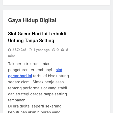
Gaya Hidup Digital
Slot Gacor Hari Ini Terbukti
Untung Tanpa Setting
687e2a6
1 year ago
0
6
mins
Tak perlu trik rumit atau
pengaturan tersembunyi—
slot
gacor hari ini
terbukti bisa untung
secara alami. Simak penjelasan
tentang performa slot yang stabil
dan strategi cerdas tanpa setting
tambahan.
Di era digital seperti sekarang,
kebutuhan akan hiburan yang