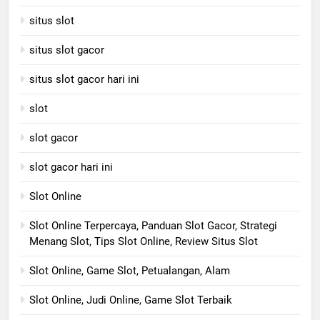
situs slot
situs slot gacor
situs slot gacor hari ini
slot
slot gacor
slot gacor hari ini
Slot Online
Slot Online Terpercaya, Panduan Slot Gacor, Strategi
Menang Slot, Tips Slot Online, Review Situs Slot
Slot Online, Game Slot, Petualangan, Alam
Slot Online, Judi Online, Game Slot Terbaik