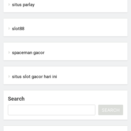
situs parlay
slot88
spaceman gacor
situs slot gacor hari ini
Search
SEARCH