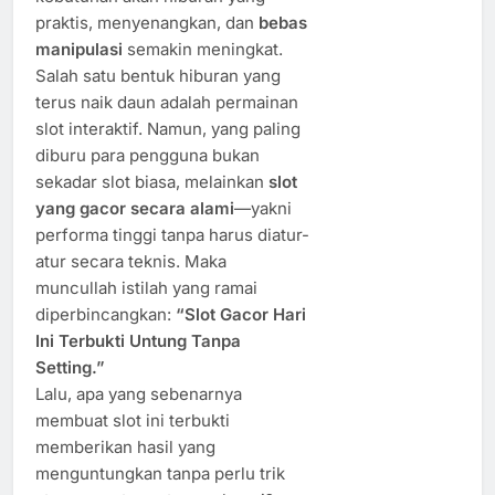
praktis, menyenangkan, dan
bebas
manipulasi
semakin meningkat.
Salah satu bentuk hiburan yang
terus naik daun adalah permainan
slot interaktif. Namun, yang paling
diburu para pengguna bukan
sekadar slot biasa, melainkan
slot
yang gacor secara alami
—yakni
performa tinggi tanpa harus diatur-
atur secara teknis. Maka
muncullah istilah yang ramai
diperbincangkan:
“Slot Gacor Hari
Ini Terbukti Untung Tanpa
Setting.”
Lalu, apa yang sebenarnya
membuat slot ini terbukti
memberikan hasil yang
menguntungkan tanpa perlu trik