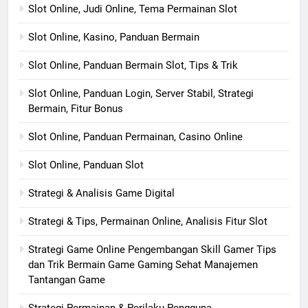
Slot Online, Judi Online, Tema Permainan Slot
Slot Online, Kasino, Panduan Bermain
Slot Online, Panduan Bermain Slot, Tips & Trik
Slot Online, Panduan Login, Server Stabil, Strategi
Bermain, Fitur Bonus
Slot Online, Panduan Permainan, Casino Online
Slot Online, Panduan Slot
Strategi & Analisis Game Digital
Strategi & Tips, Permainan Online, Analisis Fitur Slot
Strategi Game Online Pengembangan Skill Gamer Tips
dan Trik Bermain Game Gaming Sehat Manajemen
Tantangan Game