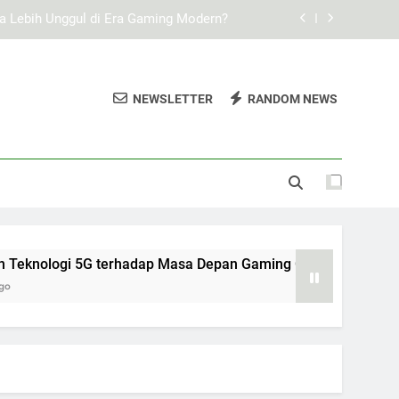
 Lebih Unggul di Era Gaming Modern?
G terhadap Masa Depan Gaming Online
apa Efektif Melindungi Akun Pengguna?
NEWSLETTER
RANDOM NEWS
atif Resmi dengan Sistem Akses Stabil
 Lebih Unggul di Era Gaming Modern?
G terhadap Masa Depan Gaming Online
apa Efektif Melindungi Akun Pengguna?
5G terhadap Masa Depan Gaming Online
Evaluasi Siste
5 Months Ago