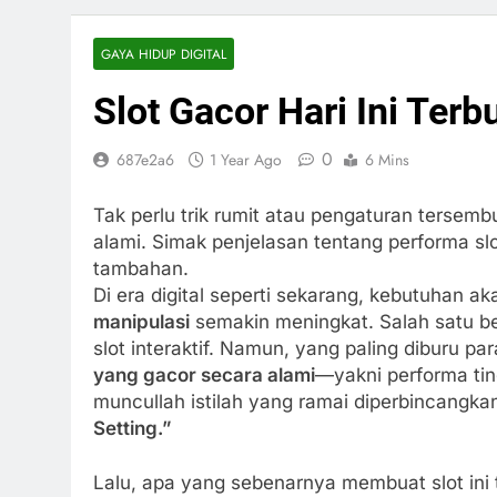
GAYA HIDUP DIGITAL
Slot Gacor Hari Ini Terb
0
687e2a6
1 Year Ago
6 Mins
Tak perlu trik rumit atau pengaturan tersem
alami. Simak penjelasan tentang performa slo
tambahan.
Di era digital seperti sekarang, kebutuhan 
manipulasi
semakin meningkat. Salah satu be
slot interaktif. Namun, yang paling diburu p
yang gacor secara alami
—yakni performa tin
muncullah istilah yang ramai diperbincangka
Setting.”
Lalu, apa yang sebenarnya membuat slot ini