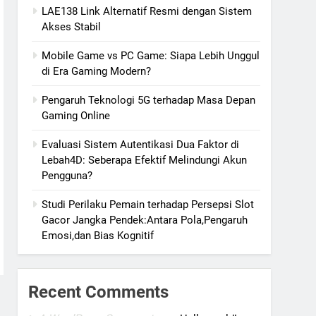
LAE138 Link Alternatif Resmi dengan Sistem
Akses Stabil
Mobile Game vs PC Game: Siapa Lebih Unggul
di Era Gaming Modern?
Pengaruh Teknologi 5G terhadap Masa Depan
Gaming Online
Evaluasi Sistem Autentikasi Dua Faktor di
Lebah4D: Seberapa Efektif Melindungi Akun
Pengguna?
Studi Perilaku Pemain terhadap Persepsi Slot
Gacor Jangka Pendek:Antara Pola,Pengaruh
Emosi,dan Bias Kognitif
Recent Comments