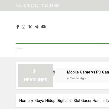
Skip
August 8, 2026
7:20:24 AM
to
content
Pab
Dapatkan S
istem Akses Stabil
Mobile Game vs PC Game: Siapa Leb
4 Months Ago
HEADLINES
Home
Gaya Hidup Digital
Slot Gacor Hari Ini 