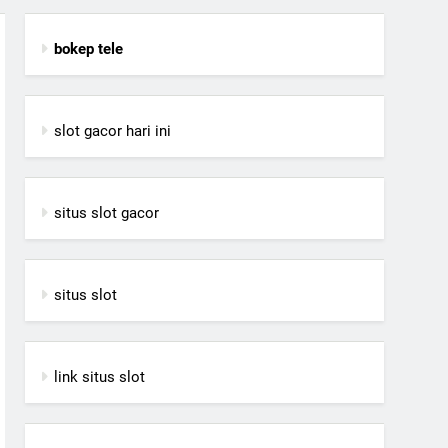
bokep tele
slot gacor hari ini
situs slot gacor
situs slot
link situs slot