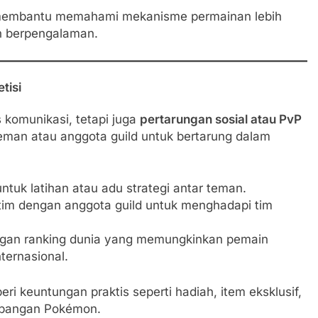
 membantu memahami mekanisme permainan lebih
in berpengalaman.
tisi
 komunikasi, tetapi juga
pertarungan sosial atau PvP
teman atau anggota guild untuk bertarung dalam
tuk latihan atau adu strategi antar teman.
m dengan anggota guild untuk menghadapi tim
ngan ranking dunia yang memungkinkan pemain
ernasional.
ri keuntungan praktis seperti hadiah, item eksklusif,
bangan Pokémon.