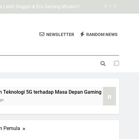
 Lebih Unggul di Era Gaming Modern?
G terhadap Masa Depan Gaming Online
apa Efektif Melindungi Akun Pengguna?
NEWSLETTER
RANDOM NEWS
atif Resmi dengan Sistem Akses Stabil
 Lebih Unggul di Era Gaming Modern?
G terhadap Masa Depan Gaming Online
apa Efektif Melindungi Akun Pengguna?
5G terhadap Masa Depan Gaming Online
Evaluasi Siste
5 Months Ago
an Pemula