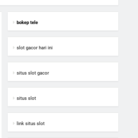
bokep tele
slot gacor hari ini
situs slot gacor
situs slot
link situs slot