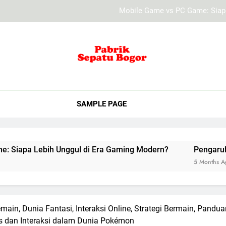
Mobile Game vs PC Game: Siapa
Pengaruh Teknologi 5
Evaluasi Sistem Autentikasi Dua Faktor di Lebah4D: Seber
rik Sepatu Bogor
LAE138 Link Altern
epatu Berkualitas Dari Pabrik Sepatu Bogor.
Mobile Game vs PC Game: Siapa
SAMPLE PAGE
Pengaruh Teknologi 5
Evaluasi Sistem Autentikasi Dua Faktor di Lebah4D: Seber
ih Unggul di Era Gaming Modern?
Pengaruh Teknologi 
5 Months Ago
ain, Dunia Fantasi, Interaksi Online, Strategi Bermain, Pandu
 dan Interaksi dalam Dunia Pokémon