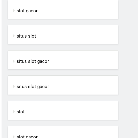
slot gacor
situs slot
situs slot gacor
situs slot gacor
slot
slot gacor