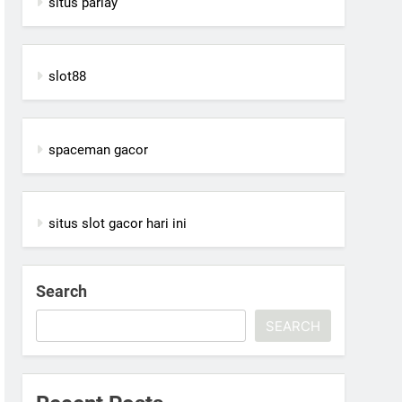
situs parlay
slot88
spaceman gacor
situs slot gacor hari ini
Search
SEARCH