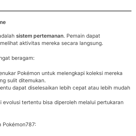
ame
 adalah
sistem pertemanan
. Pemain dapat
elihat aktivitas mereka secara langsung.
ngat beragam:
nukar Pokémon untuk melengkapi koleksi mereka
g sulit ditemukan.
entu dapat diselesaikan lebih cepat atau lebih mudah
 evolusi tertentu bisa diperoleh melalui pertukaran
am Pokémon787: