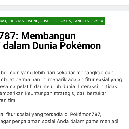
TASI, INTERAKSI ONLINE, STRATEGI BERMAIN, PANDUAN PEMULA
on787: Membangun
si dalam Dunia Pokémon
ermain yang lebih dari sekadar menangkap dan
mbuat permainan ini menarik adalah
fitur sosial
yang
ma pelatih dari seluruh dunia. Interaksi ini tidak
mberikan keuntungan strategis, dari bertukar
an tim.
ai fitur sosial yang tersedia di Pokémon787,
 agar pengalaman sosial Anda dalam game menjadi