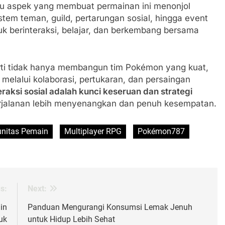
atu aspek yang membuat permainan ini menonjol
tem teman, guild, pertarungan sosial, hingga event
uk berinteraksi, belajar, dan berkembang bersama
arti tidak hanya membangun tim Pokémon yang kuat,
elalui kolaborasi, pertukaran, dan persaingan
eraksi sosial adalah kunci keseruan dan strategi
erjalanan lebih menyenangkan dan penuh kesempatan.
nitas Pemain
Multiplayer RPG
Pokémon787
s:
Next:
in
Panduan Mengurangi Konsumsi Lemak Jenuh
uk
untuk Hidup Lebih Sehat