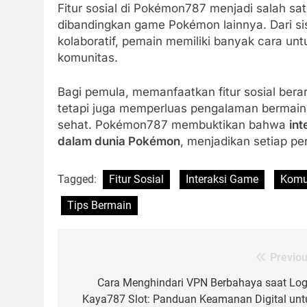
Fitur sosial di Pokémon787 menjadi salah s
dibandingkan game Pokémon lainnya. Dari sis
kolaboratif, pemain memiliki banyak cara unt
komunitas.
Bagi pemula, memanfaatkan fitur sosial ber
tetapi juga memperluas pengalaman bermain m
sehat. Pokémon787 membuktikan bahwa
int
dalam dunia Pokémon
, menjadikan setiap p
Tagged:
Fitur Sosial
Interaksi Game
Komu
Tips Bermain
Previou
Post
navigation
Cara Menghindari VPN Berbahaya saat Log
Kaya787 Slot: Panduan Keamanan Digital unt