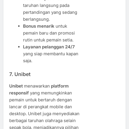
taruhan langsung pada
pertandingan yang sedang
berlangsung.
Bonus menarik
untuk
pemain baru dan promosi
rutin untuk pemain setia.
Layanan pelanggan 24/7
yang siap membantu kapan
saja.
7.
Unibet
Unibet
menawarkan
platform
responsif
yang memungkinkan
pemain untuk bertaruh dengan
lancar di perangkat mobile dan
desktop. Unibet juga menyediakan
berbagai taruhan olahraga selain
sepak bola, menjadikannya pilihan