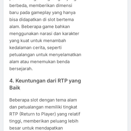
berbeda, memberikan dimensi
baru pada gameplay yang hanya
bisa didapatkan di slot bertema
alam. Beberapa game bahkan
menggunakan narasi dan karakter
yang kuat untuk menambah
kedalaman cerita, seperti
petualangan untuk menyelamatkan
alam atau menemukan benda
bersejarah.
4.
Keuntungan dari RTP yang
Baik
Beberapa slot dengan tema alam
dan petualangan memiliki tingkat
RTP (Return to Player) yang relatif
tinggi, memberikan peluang lebih
besar untuk mendapatkan