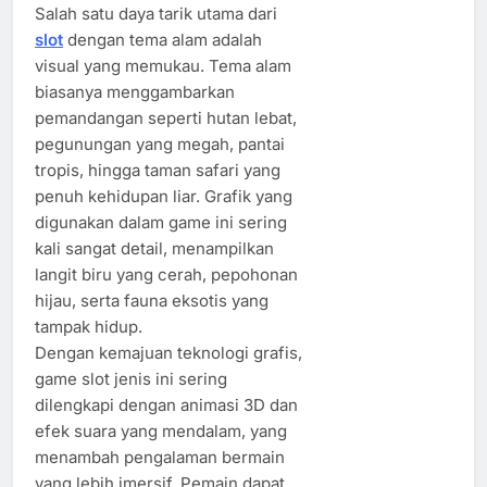
Salah satu daya tarik utama dari
slot
dengan tema alam adalah
visual yang memukau. Tema alam
biasanya menggambarkan
pemandangan seperti hutan lebat,
pegunungan yang megah, pantai
tropis, hingga taman safari yang
penuh kehidupan liar. Grafik yang
digunakan dalam game ini sering
kali sangat detail, menampilkan
langit biru yang cerah, pepohonan
hijau, serta fauna eksotis yang
tampak hidup.
Dengan kemajuan teknologi grafis,
game slot jenis ini sering
dilengkapi dengan animasi 3D dan
efek suara yang mendalam, yang
menambah pengalaman bermain
yang lebih imersif. Pemain dapat