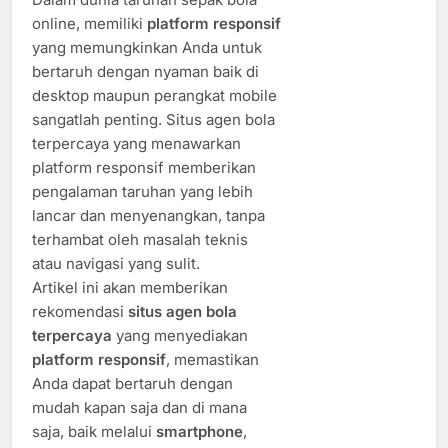
online, memiliki
platform responsif
yang memungkinkan Anda untuk
bertaruh dengan nyaman baik di
desktop maupun perangkat mobile
sangatlah penting. Situs agen bola
terpercaya yang menawarkan
platform responsif memberikan
pengalaman taruhan yang lebih
lancar dan menyenangkan, tanpa
terhambat oleh masalah teknis
atau navigasi yang sulit.
Artikel ini akan memberikan
rekomendasi
situs agen bola
terpercaya
yang menyediakan
platform responsif
, memastikan
Anda dapat bertaruh dengan
mudah kapan saja dan di mana
saja, baik melalui
smartphone
,