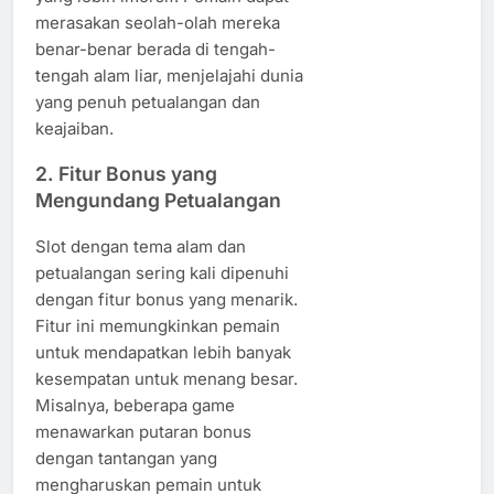
merasakan seolah-olah mereka
benar-benar berada di tengah-
tengah alam liar, menjelajahi dunia
yang penuh petualangan dan
keajaiban.
2.
Fitur Bonus yang
Mengundang Petualangan
Slot dengan tema alam dan
petualangan sering kali dipenuhi
dengan fitur bonus yang menarik.
Fitur ini memungkinkan pemain
untuk mendapatkan lebih banyak
kesempatan untuk menang besar.
Misalnya, beberapa game
menawarkan putaran bonus
dengan tantangan yang
mengharuskan pemain untuk