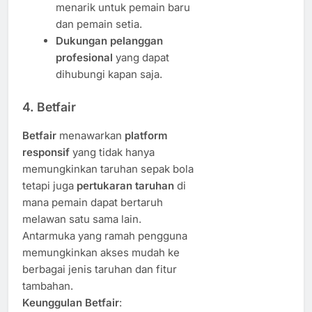
menarik untuk pemain baru
dan pemain setia.
Dukungan pelanggan
profesional
yang dapat
dihubungi kapan saja.
4.
Betfair
Betfair
menawarkan
platform
responsif
yang tidak hanya
memungkinkan taruhan sepak bola
tetapi juga
pertukaran taruhan
di
mana pemain dapat bertaruh
melawan satu sama lain.
Antarmuka yang ramah pengguna
memungkinkan akses mudah ke
berbagai jenis taruhan dan fitur
tambahan.
Keunggulan Betfair
: