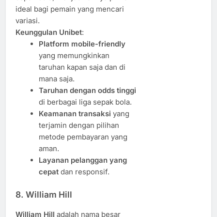
ideal bagi pemain yang mencari
variasi.
Keunggulan Unibet
:
Platform mobile-friendly
yang memungkinkan
taruhan kapan saja dan di
mana saja.
Taruhan dengan odds tinggi
di berbagai liga sepak bola.
Keamanan transaksi
yang
terjamin dengan pilihan
metode pembayaran yang
aman.
Layanan pelanggan yang
cepat
dan responsif.
8.
William Hill
William Hill
adalah nama besar