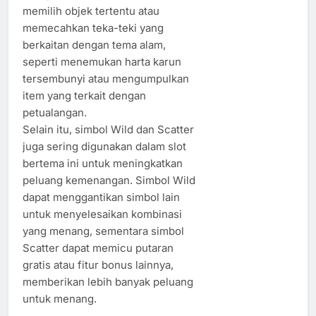
memilih objek tertentu atau
memecahkan teka-teki yang
berkaitan dengan tema alam,
seperti menemukan harta karun
tersembunyi atau mengumpulkan
item yang terkait dengan
petualangan.
Selain itu, simbol Wild dan Scatter
juga sering digunakan dalam slot
bertema ini untuk meningkatkan
peluang kemenangan. Simbol Wild
dapat menggantikan simbol lain
untuk menyelesaikan kombinasi
yang menang, sementara simbol
Scatter dapat memicu putaran
gratis atau fitur bonus lainnya,
memberikan lebih banyak peluang
untuk menang.