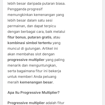
lebih besar daripada putaran biasa.
Pengganda progresif
memungkinkan kemenangan yang
lebih besar dalam satu sesi
permainan, dan dapat terpicu
dengan berbagai cara, baik melalui
fitur bonus
,
putaran gratis
, atau
kombinasi simbol tertentu
yang
muncul di gulungan. Artikel ini
akan membahas slot dengan
progressive multiplier
yang paling
menarik dan menguntungkan,
serta bagaimana fitur ini bekerja
untuk memberi Anda peluang
meraih
kemenangan besar
.
Apa Itu Progressive Multiplier?
Progressive multiplier
adalah fitur