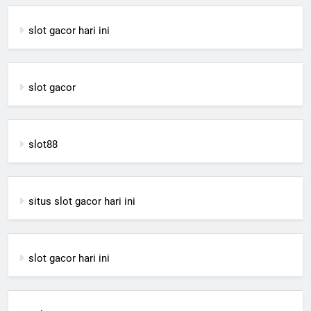
slot gacor hari ini
slot gacor
slot88
situs slot gacor hari ini
slot gacor hari ini