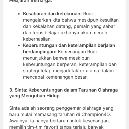
Pelajaran Berharga:
Kesabaran dan ketekunan:
Rudi
mengajarkan kita bahwa meskipun kesulitan
dan kekalahan datang, pemain yang sabar
dan terus belajar akhirnya akan meraih
keberhasilan.
Keberuntungan dan keterampilan berjalan
berdampingan:
Kemenangan Rudi
menunjukkan bahwa meskipun
keberuntungan berperan, keterampilan dan
strategi tetap menjadi faktor utama dalam
mencapai kemenangan besar.
3. Sinta: Keberuntungan dalam Taruhan Olahraga
yang Mengubah Hidup
Sinta adalah seorang penggemar olahraga yang
baru mulai memasang taruhan di Champion4D.
Awalnya, ia hanya bertaruh untuk kesenangan,
memilih tim-tim favorit tanpa terlalu banyak