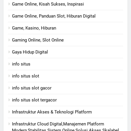
Game Online, Kisah Sukses, Inspirasi
Game Online, Panduan Slot, Hiburan Digital
Game, Kasino, Hiburan
Gaming Online, Slot Online
Gaya Hidup Digital
info situs
info situs slot
info situs slot gacor
info situs slot tergacor
Infrastruktur Akses & Teknologi Platform
Infrastruktur Cloud Digital,Manajemen Platform
Modern,Stabilitas Sistem Online,Solusi Akses Skalabel