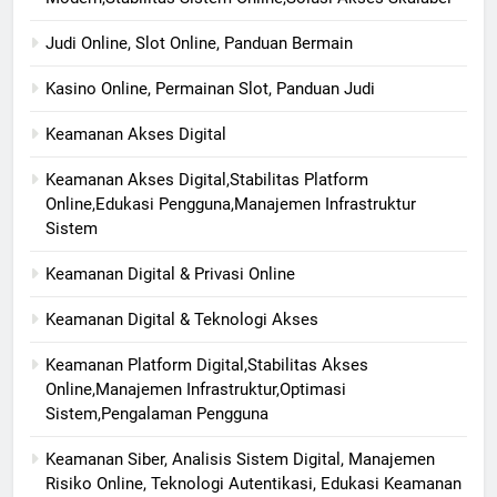
Judi Online, Slot Online, Panduan Bermain
Kasino Online, Permainan Slot, Panduan Judi
Keamanan Akses Digital
Keamanan Akses Digital,Stabilitas Platform
Online,Edukasi Pengguna,Manajemen Infrastruktur
Sistem
Keamanan Digital & Privasi Online
Keamanan Digital & Teknologi Akses
Keamanan Platform Digital,Stabilitas Akses
Online,Manajemen Infrastruktur,Optimasi
Sistem,Pengalaman Pengguna
Keamanan Siber, Analisis Sistem Digital, Manajemen
Risiko Online, Teknologi Autentikasi, Edukasi Keamanan