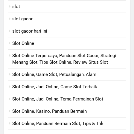
slot
slot gacor
slot gacor hari ini
Slot Online
Slot Online Terpercaya, Panduan Slot Gacor, Strategi
Menang Slot, Tips Slot Online, Review Situs Slot
Slot Online, Game Slot, Petualangan, Alam
Slot Online, Judi Online, Game Slot Terbaik
Slot Online, Judi Online, Tema Permainan Slot
Slot Online, Kasino, Panduan Bermain
Slot Online, Panduan Bermain Slot, Tips & Trik