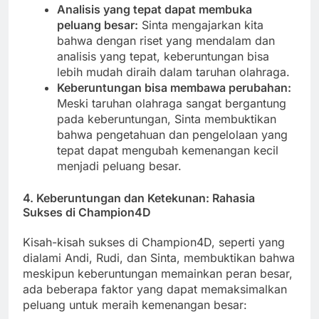
Analisis yang tepat dapat membuka
peluang besar:
Sinta mengajarkan kita
bahwa dengan riset yang mendalam dan
analisis yang tepat, keberuntungan bisa
lebih mudah diraih dalam taruhan olahraga.
Keberuntungan bisa membawa perubahan:
Meski taruhan olahraga sangat bergantung
pada keberuntungan, Sinta membuktikan
bahwa pengetahuan dan pengelolaan yang
tepat dapat mengubah kemenangan kecil
menjadi peluang besar.
4. Keberuntungan dan Ketekunan: Rahasia
Sukses di Champion4D
Kisah-kisah sukses di Champion4D, seperti yang
dialami Andi, Rudi, dan Sinta, membuktikan bahwa
meskipun keberuntungan memainkan peran besar,
ada beberapa faktor yang dapat memaksimalkan
peluang untuk meraih kemenangan besar: