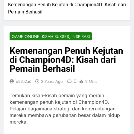
Kemenangan Penuh Kejutan di Champion4D: Kisah dari
Pemain Berhasil
GAME ONLINE, KISAH SUKSES, INSPIRASI
Kemenangan Penuh Kejutan
di Champion4D: Kisah dari
Pemain Berhasil
0
687e2a6
2 Years Ago
9 Mins
Temukan kisah-kisah pemain yang meraih
kemenangan penuh kejutan di Champion4D.
Pelajari bagaimana strategi dan keberuntungan
mereka membawa perubahan besar dalam hidup
mereka.