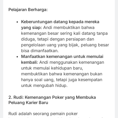
Pelajaran Berharga:
Keberuntungan datang kepada mereka
yang siap:
Andi membuktikan bahwa
kemenangan besar sering kali datang tanpa
diduga, tetapi dengan persiapan dan
pengelolaan uang yang bijak, peluang besar
bisa dimanfaatkan.
Manfaatkan kemenangan untuk memulai
kembali:
Andi menggunakan kemenangan
untuk memulai kehidupan baru,
membuktikan bahwa kemenangan bukan
hanya soal uang, tetapi juga kesempatan
untuk mengubah hidup.
2. Rudi: Kemenangan Poker yang Membuka
Peluang Karier Baru
Rudi adalah seorang pemain poker