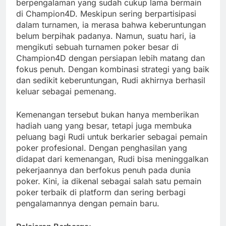
berpengalaman yang sudah cukup lama bermain
di Champion4D. Meskipun sering berpartisipasi
dalam turnamen, ia merasa bahwa keberuntungan
belum berpihak padanya. Namun, suatu hari, ia
mengikuti sebuah turnamen poker besar di
Champion4D dengan persiapan lebih matang dan
fokus penuh. Dengan kombinasi strategi yang baik
dan sedikit keberuntungan, Rudi akhirnya berhasil
keluar sebagai pemenang.
Kemenangan tersebut bukan hanya memberikan
hadiah uang yang besar, tetapi juga membuka
peluang bagi Rudi untuk berkarier sebagai pemain
poker profesional. Dengan penghasilan yang
didapat dari kemenangan, Rudi bisa meninggalkan
pekerjaannya dan berfokus penuh pada dunia
poker. Kini, ia dikenal sebagai salah satu pemain
poker terbaik di platform dan sering berbagi
pengalamannya dengan pemain baru.