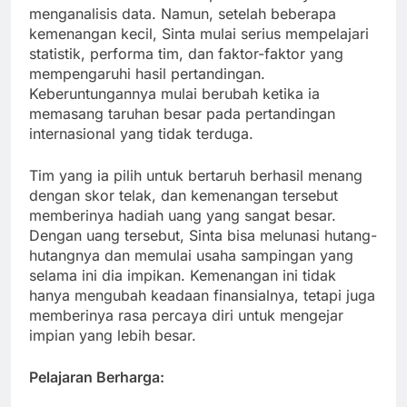
menganalisis data. Namun, setelah beberapa
kemenangan kecil, Sinta mulai serius mempelajari
statistik, performa tim, dan faktor-faktor yang
mempengaruhi hasil pertandingan.
Keberuntungannya mulai berubah ketika ia
memasang taruhan besar pada pertandingan
internasional yang tidak terduga.
Tim yang ia pilih untuk bertaruh berhasil menang
dengan skor telak, dan kemenangan tersebut
memberinya hadiah uang yang sangat besar.
Dengan uang tersebut, Sinta bisa melunasi hutang-
hutangnya dan memulai usaha sampingan yang
selama ini dia impikan. Kemenangan ini tidak
hanya mengubah keadaan finansialnya, tetapi juga
memberinya rasa percaya diri untuk mengejar
impian yang lebih besar.
Pelajaran Berharga: