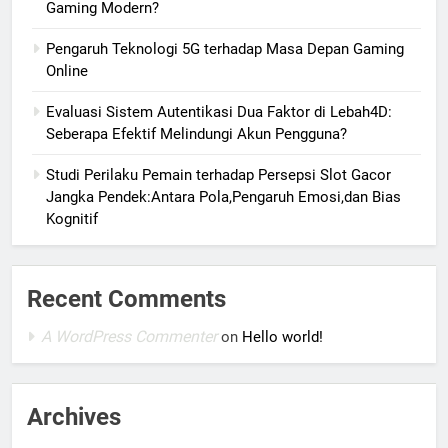
Gaming Modern?
Pengaruh Teknologi 5G terhadap Masa Depan Gaming
Online
Evaluasi Sistem Autentikasi Dua Faktor di Lebah4D:
Seberapa Efektif Melindungi Akun Pengguna?
Studi Perilaku Pemain terhadap Persepsi Slot Gacor
Jangka Pendek:Antara Pola,Pengaruh Emosi,dan Bias
Kognitif
Recent Comments
A WordPress Commenter
on
Hello world!
Archives