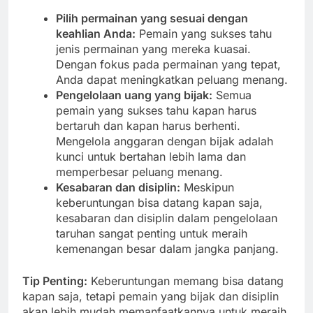
Pilih permainan yang sesuai dengan
keahlian Anda:
Pemain yang sukses tahu
jenis permainan yang mereka kuasai.
Dengan fokus pada permainan yang tepat,
Anda dapat meningkatkan peluang menang.
Pengelolaan uang yang bijak:
Semua
pemain yang sukses tahu kapan harus
bertaruh dan kapan harus berhenti.
Mengelola anggaran dengan bijak adalah
kunci untuk bertahan lebih lama dan
memperbesar peluang menang.
Kesabaran dan disiplin:
Meskipun
keberuntungan bisa datang kapan saja,
kesabaran dan disiplin dalam pengelolaan
taruhan sangat penting untuk meraih
kemenangan besar dalam jangka panjang.
Tip Penting:
Keberuntungan memang bisa datang
kapan saja, tetapi pemain yang bijak dan disiplin
akan lebih mudah memanfaatkannya untuk meraih