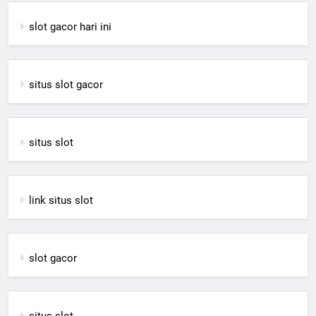
slot gacor hari ini
situs slot gacor
situs slot
link situs slot
slot gacor