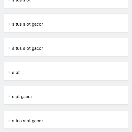
situs slot
situs slot gacor
situs slot gacor
slot
slot gacor
situs slot gacor