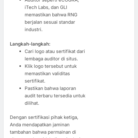
iTech Labs, dan GLI
memastikan bahwa RNG
berjalan sesuai standar
industri.
Langkah-langkah:
Cari logo atau sertifikat dari
lembaga auditor di situs.
Klik logo tersebut untuk
memastikan validitas
sertifikat.
Pastikan bahwa laporan
audit terbaru tersedia untuk
dilihat.
Dengan sertifikasi pihak ketiga,
Anda mendapatkan jaminan
tambahan bahwa permainan di