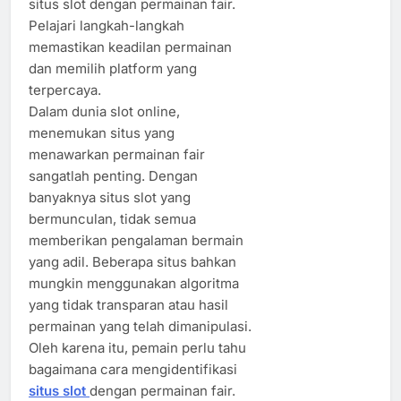
situs slot dengan permainan fair.
Pelajari langkah-langkah
memastikan keadilan permainan
dan memilih platform yang
terpercaya.
Dalam dunia slot online,
menemukan situs yang
menawarkan permainan fair
sangatlah penting. Dengan
banyaknya situs slot yang
bermunculan, tidak semua
memberikan pengalaman bermain
yang adil. Beberapa situs bahkan
mungkin menggunakan algoritma
yang tidak transparan atau hasil
permainan yang telah dimanipulasi.
Oleh karena itu, pemain perlu tahu
bagaimana cara mengidentifikasi
situs slot
dengan permainan fair.