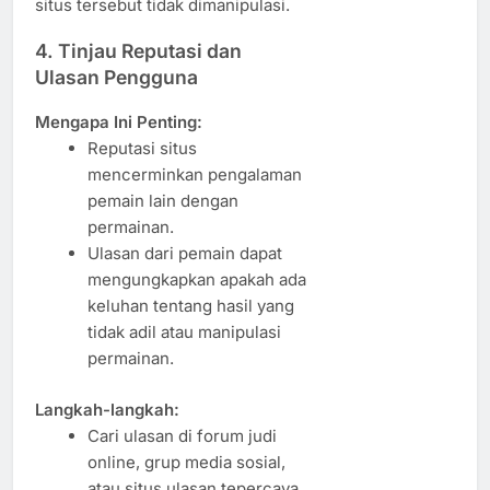
situs tersebut tidak dimanipulasi.
4. Tinjau Reputasi dan
Ulasan Pengguna
Mengapa Ini Penting:
Reputasi situs
mencerminkan pengalaman
pemain lain dengan
permainan.
Ulasan dari pemain dapat
mengungkapkan apakah ada
keluhan tentang hasil yang
tidak adil atau manipulasi
permainan.
Langkah-langkah:
Cari ulasan di forum judi
online, grup media sosial,
atau situs ulasan tepercaya.