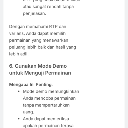
atau sangat rendah tanpa
penjelasan.
Dengan memahami RTP dan
varians, Anda dapat memilih
permainan yang menawarkan
peluang lebih baik dan hasil yang
lebih adil.
6. Gunakan Mode Demo
untuk Menguji Permainan
Mengapa Ini Penting:
Mode demo memungkinkan
Anda mencoba permainan
tanpa mempertaruhkan
uang.
Anda dapat memeriksa
apakah permainan terasa