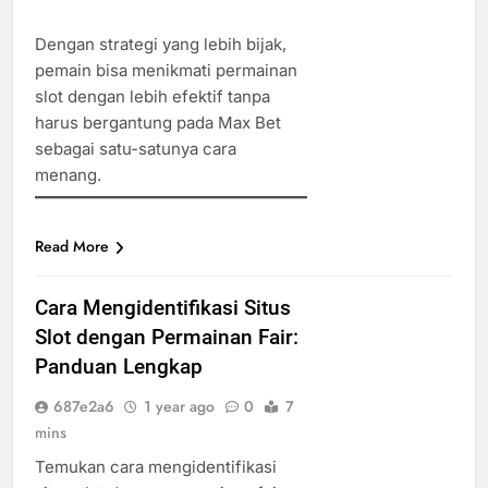
Dengan strategi yang lebih bijak,
pemain bisa menikmati permainan
slot dengan lebih efektif tanpa
harus bergantung pada Max Bet
sebagai satu-satunya cara
menang.
Read More
Cara Mengidentifikasi Situs
Slot dengan Permainan Fair:
Panduan Lengkap
687e2a6
1 year ago
0
7
mins
Temukan cara mengidentifikasi