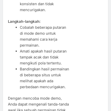
konsisten dan tidak
mencurigakan.
Langkah-langkah:
Cobalah beberapa putaran
di mode demo untuk
memahami cara kerja
permainan.
Amati apakah hasil putaran
tampak acak dan tidak
mengikuti pola tertentu.
Bandingkan hasil permainan
di beberapa situs untuk
melihat apakah ada
perbedaan mencurigakan.
Dengan mencoba mode demo,
Anda dapat mengenali tanda-tanda
awal jika sebuah permainan tidak