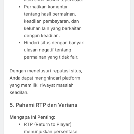
Perhatikan komentar
tentang hasil permainan,
keadilan pembayaran, dan
keluhan lain yang berkaitan
dengan keadilan.
Hindari situs dengan banyak
ulasan negatif tentang
permainan yang tidak fair.
Dengan menelusuri reputasi situs,
Anda dapat menghindari platform
yang memiliki riwayat masalah
keadilan.
5. Pahami RTP dan Varians
Mengapa Ini Penting:
RTP (Return to Player)
menunjukkan persentase