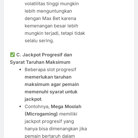
volatilitas tinggi mungkin
lebih menguntungkan
dengan Max Bet karena
kemenangan besar lebih
mungkin terjadi, tetapi tidak
selalu sering.
C. Jackpot Progresif dan
Syarat Taruhan Maksimum
Beberapa slot progresif
memerlukan taruhan
maksimum agar pemain
memenuhi syarat untuk
jackpot
.
Contohnya,
Mega Moolah
(Microgaming)
memiliki
jackpot progresif yang
hanya bisa dimenangkan jika
pemain bertaruh dalam