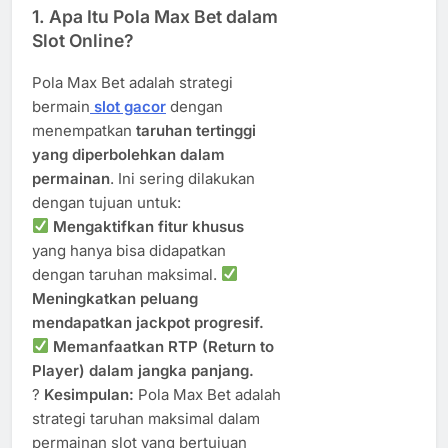
1. Apa Itu Pola Max Bet dalam
Slot Online?
Pola Max Bet adalah strategi
bermain
slot gacor
dengan
menempatkan
taruhan tertinggi
yang diperbolehkan dalam
permainan
. Ini sering dilakukan
dengan tujuan untuk:
Mengaktifkan fitur khusus
yang hanya bisa didapatkan
dengan taruhan maksimal.
Meningkatkan peluang
mendapatkan jackpot progresif.
Memanfaatkan RTP (Return to
Player) dalam jangka panjang.
?
Kesimpulan:
Pola Max Bet adalah
strategi taruhan maksimal dalam
permainan slot yang bertujuan