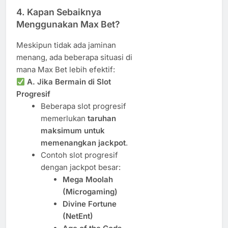
4. Kapan Sebaiknya
Menggunakan Max Bet?
Meskipun tidak ada jaminan
menang, ada beberapa situasi di
mana Max Bet lebih efektif:
A. Jika Bermain di Slot
Progresif
Beberapa slot progresif
memerlukan
taruhan
maksimum untuk
memenangkan jackpot
.
Contoh slot progresif
dengan jackpot besar:
Mega Moolah
(Microgaming)
Divine Fortune
(NetEnt)