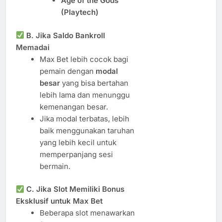
Age of the Gods
(Playtech)
B. Jika Saldo Bankroll
Memadai
Max Bet lebih cocok bagi
pemain dengan
modal
besar
yang bisa bertahan
lebih lama dan menunggu
kemenangan besar.
Jika modal terbatas, lebih
baik menggunakan taruhan
yang lebih kecil untuk
memperpanjang sesi
bermain.
C. Jika Slot Memiliki Bonus
Eksklusif untuk Max Bet
Beberapa slot menawarkan