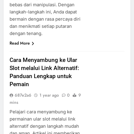
bebas dari manipulasi. Dengan
langkah-langkah ini, Anda dapat
bermain dengan rasa percaya diri
dan menikmati setiap putaran
dengan tenang.
Read More
Cara Menyambung ke Ular
Slot melalui Link Alternatif:
Panduan Lengkap untuk
Pemain
687e2a6
1 year ago
0
9
mins
Pelajari cara menyambung ke
permainan ular slot melalui link
alternatif dengan langkah mudah
dan aman. Artikel ini memberikan