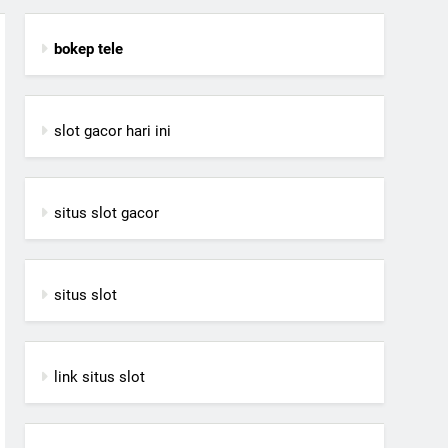
bokep tele
slot gacor hari ini
situs slot gacor
situs slot
link situs slot