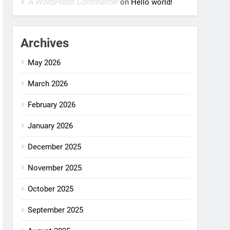
A WordPress Commenter
on
Hello world!
Archives
May 2026
March 2026
February 2026
January 2026
December 2025
November 2025
October 2025
September 2025