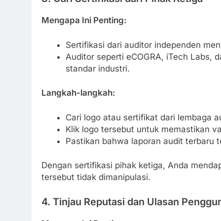
Mengapa Ini Penting:
Sertifikasi dari auditor independen me
Auditor seperti eCOGRA, iTech Labs, 
standar industri.
Langkah-langkah:
Cari logo atau sertifikat dari lembaga au
Klik logo tersebut untuk memastikan vali
Pastikan bahwa laporan audit terbaru te
Dengan sertifikasi pihak ketiga, Anda mend
tersebut tidak dimanipulasi.
4. Tinjau Reputasi dan Ulasan Penggu