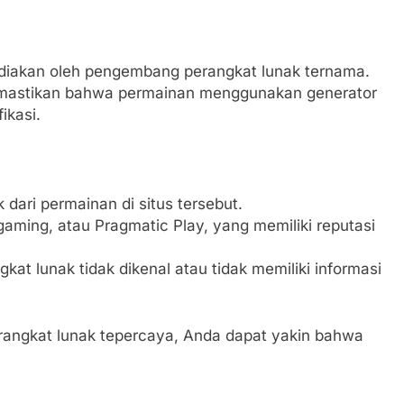
sediakan oleh pengembang perangkat lunak ternama.
emastikan bahwa permainan menggunakan generator
ikasi.
 dari permainan di situs tersebut.
aming, atau Pragmatic Play, yang memiliki reputasi
at lunak tidak dikenal atau tidak memiliki informasi
angkat lunak tepercaya, Anda dapat yakin bahwa