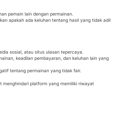
man pemain lain dengan permainan.
an apakah ada keluhan tentang hasil yang tidak adil
edia sosial, atau situs ulasan tepercaya.
mainan, keadilan pembayaran, dan keluhan lain yang
atif tentang permainan yang tidak fair.
t menghindari platform yang memiliki riwayat