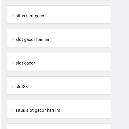
situs slot gacor
slot gacor hari ini
slot gacor
slot88
situs slot gacor hari ini