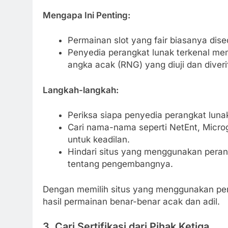
Mengapa Ini Penting:
Permainan slot yang fair biasanya di
Penyedia perangkat lunak terkenal m
angka acak (RNG) yang diuji dan diverif
Langkah-langkah:
Periksa siapa penyedia perangkat lunak
Cari nama-nama seperti NetEnt, Microg
untuk keadilan.
Hindari situs yang menggunakan perangk
tentang pengembangnya.
Dengan memilih situs yang menggunakan per
hasil permainan benar-benar acak dan adil.
3. Cari Sertifikasi dari Pihak Ketiga