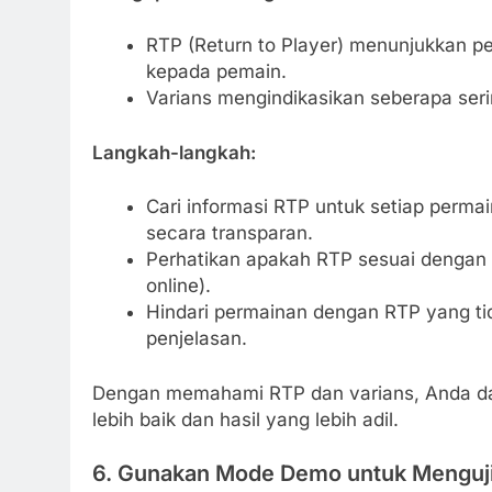
RTP (Return to Player) menunjukkan pe
kepada pemain.
Varians mengindikasikan seberapa se
Langkah-langkah:
Cari informasi RTP untuk setiap perma
secara transparan.
Perhatikan apakah RTP sesuai dengan s
online).
Hindari permainan dengan RTP yang ti
penjelasan.
Dengan memahami RTP dan varians, Anda d
lebih baik dan hasil yang lebih adil.
6. Gunakan Mode Demo untuk Menguj