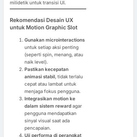
milidetik untuk transisi UI.
Rekomendasi Desain UX
untuk Motion Graphic Slot
Gunakan microinteractions
untuk setiap aksi penting
(seperti spin, menang, atau
naik level).
Pastikan kecepatan
animasi stabil
, tidak terlalu
cepat atau lambat untuk
menjaga fokus pengguna.
Integrasikan motion ke
dalam sistem reward
agar
pengguna mendapatkan
sinyal visual saat ada
pencapaian.
Uji performa di perangkat