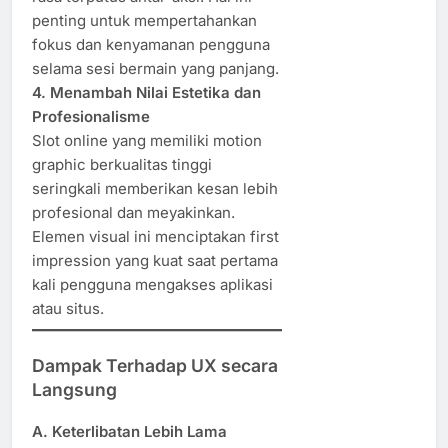
penting untuk mempertahankan
fokus dan kenyamanan pengguna
selama sesi bermain yang panjang.
4. Menambah Nilai Estetika dan
Profesionalisme
Slot online yang memiliki motion
graphic berkualitas tinggi
seringkali memberikan kesan lebih
profesional dan meyakinkan.
Elemen visual ini menciptakan first
impression yang kuat saat pertama
kali pengguna mengakses aplikasi
atau situs.
Dampak Terhadap UX secara
Langsung
A. Keterlibatan Lebih Lama