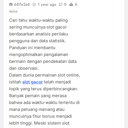
687e2a6
1 year ago
0
6
mins
Cari tahu waktu-waktu paling
sering munculnya slot gacor
berdasarkan analisis perilaku
pengguna dan data statistik.
Panduan ini membantu
mengoptimalkan pengalaman
bermain dengan pendekatan data
dan observasi.
Dalam dunia permainan slot online,
istilah
slot gacor
telah menjadi
topik yang terus diperbincangkan.
Banyak pemain yang merasa
bahwa ada waktu-waktu tertentu di
mana peluang menang atau
munculnya fitur bonus menjadi
lebih tinggi. Meski sistem slot