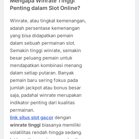
Mengapa Winrate Tinggi
Penting dalam Slot Online?
Winrate, atau tingkat kemenangan,
adalah persentase kemenangan
yang bisa didapatkan pemain
dalam sebuah permainan slot.
Semakin tinggi winrate, semakin
besar peluang pemain untuk
mendapatkan kombinasi menang
dalam setiap putaran. Banyak
pemain baru sering fokus pada
jumlah jackpot atau bonus besar
saja, padahal winrate merupakan
indikator penting dari kualitas
permainan.
link situs slot gacor
dengan
winrate tinggi
biasanya memiliki
volatilitas rendah hingga sedang.