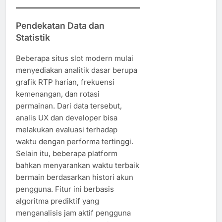
Pendekatan Data dan
Statistik
Beberapa situs slot modern mulai
menyediakan analitik dasar berupa
grafik RTP harian, frekuensi
kemenangan, dan rotasi
permainan. Dari data tersebut,
analis UX dan developer bisa
melakukan evaluasi terhadap
waktu dengan performa tertinggi.
Selain itu, beberapa platform
bahkan menyarankan waktu terbaik
bermain berdasarkan histori akun
pengguna. Fitur ini berbasis
algoritma prediktif yang
menganalisis jam aktif pengguna