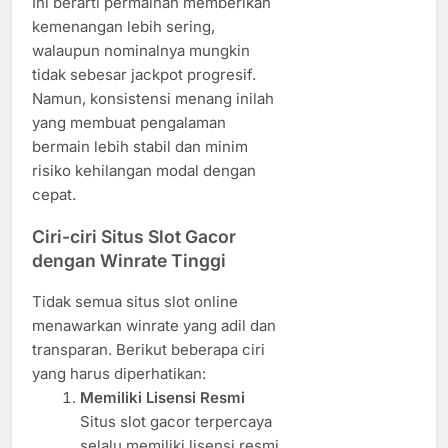
Ini berarti permainan memberikan
kemenangan lebih sering,
walaupun nominalnya mungkin
tidak sebesar jackpot progresif.
Namun, konsistensi menang inilah
yang membuat pengalaman
bermain lebih stabil dan minim
risiko kehilangan modal dengan
cepat.
Ciri-ciri Situs Slot Gacor
dengan Winrate Tinggi
Tidak semua situs slot online
menawarkan winrate yang adil dan
transparan. Berikut beberapa ciri
yang harus diperhatikan:
Memiliki Lisensi Resmi
Situs slot gacor terpercaya
selalu memiliki lisensi resmi