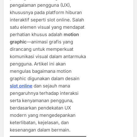
pengalaman pengguna (UX),
khususnya pada platform hiburan
interaktif seperti slot online. Salah
satu elemen visual yang mendapat
perhatian khusus adalah
motion
graphic
—animasi grafis yang
dirancang untuk memperkuat
komunikasi visual dalam antarmuka
pengguna. Artikel ini akan
mengulas bagaimana motion
graphic digunakan dalam desain
slot online
dan sejauh mana
pengaruhnya terhadap interaksi
serta kenyamanan pengguna,
berdasarkan pendekatan UX
modern yang mengedepankan
keterlibatan, kejelasan, dan
kesenangan dalam bermain.