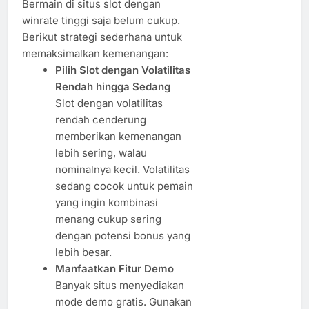
Bermain di situs slot dengan
winrate tinggi saja belum cukup.
Berikut strategi sederhana untuk
memaksimalkan kemenangan:
Pilih Slot dengan Volatilitas
Rendah hingga Sedang
Slot dengan volatilitas
rendah cenderung
memberikan kemenangan
lebih sering, walau
nominalnya kecil. Volatilitas
sedang cocok untuk pemain
yang ingin kombinasi
menang cukup sering
dengan potensi bonus yang
lebih besar.
Manfaatkan Fitur Demo
Banyak situs menyediakan
mode demo gratis. Gunakan