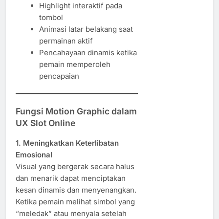
Highlight interaktif pada
tombol
Animasi latar belakang saat
permainan aktif
Pencahayaan dinamis ketika
pemain memperoleh
pencapaian
Fungsi Motion Graphic dalam
UX Slot Online
1. Meningkatkan Keterlibatan
Emosional
Visual yang bergerak secara halus
dan menarik dapat menciptakan
kesan dinamis dan menyenangkan.
Ketika pemain melihat simbol yang
“meledak” atau menyala setelah