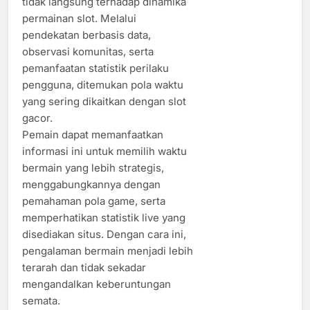
tidak langsung terhadap dinamika
permainan slot. Melalui
pendekatan berbasis data,
observasi komunitas, serta
pemanfaatan statistik perilaku
pengguna, ditemukan pola waktu
yang sering dikaitkan dengan slot
gacor.
Pemain dapat memanfaatkan
informasi ini untuk memilih waktu
bermain yang lebih strategis,
menggabungkannya dengan
pemahaman pola game, serta
memperhatikan statistik live yang
disediakan situs. Dengan cara ini,
pengalaman bermain menjadi lebih
terarah dan tidak sekadar
mengandalkan keberuntungan
semata.