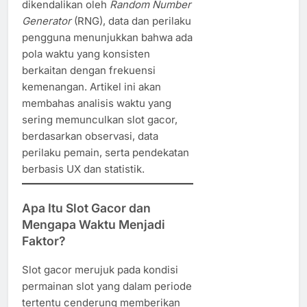
dikendalikan oleh
Random Number
Generator
(RNG), data dan perilaku
pengguna menunjukkan bahwa ada
pola waktu yang konsisten
berkaitan dengan frekuensi
kemenangan. Artikel ini akan
membahas analisis waktu yang
sering memunculkan slot gacor,
berdasarkan observasi, data
perilaku pemain, serta pendekatan
berbasis UX dan statistik.
Apa Itu Slot Gacor dan
Mengapa Waktu Menjadi
Faktor?
Slot gacor merujuk pada kondisi
permainan slot yang dalam periode
tertentu cenderung memberikan