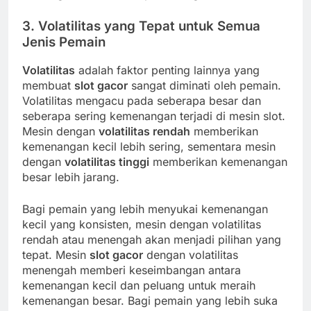
3.
Volatilitas yang Tepat untuk Semua
Jenis Pemain
Volatilitas
adalah faktor penting lainnya yang
membuat
slot gacor
sangat diminati oleh pemain.
Volatilitas mengacu pada seberapa besar dan
seberapa sering kemenangan terjadi di mesin slot.
Mesin dengan
volatilitas rendah
memberikan
kemenangan kecil lebih sering, sementara mesin
dengan
volatilitas tinggi
memberikan kemenangan
besar lebih jarang.
Bagi pemain yang lebih menyukai kemenangan
kecil yang konsisten, mesin dengan volatilitas
rendah atau menengah akan menjadi pilihan yang
tepat. Mesin
slot gacor
dengan volatilitas
menengah memberi keseimbangan antara
kemenangan kecil dan peluang untuk meraih
kemenangan besar. Bagi pemain yang lebih suka