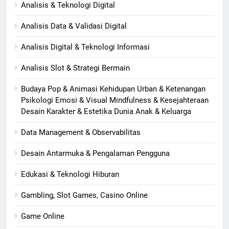
Analisis & Teknologi Digital
Analisis Data & Validasi Digital
Analisis Digital & Teknologi Informasi
Analisis Slot & Strategi Bermain
Budaya Pop & Animasi Kehidupan Urban & Ketenangan
Psikologi Emosi & Visual Mindfulness & Kesejahteraan
Desain Karakter & Estetika Dunia Anak & Keluarga
Data Management & Observabilitas
Desain Antarmuka & Pengalaman Pengguna
Edukasi & Teknologi Hiburan
Gambling, Slot Games, Casino Online
Game Online