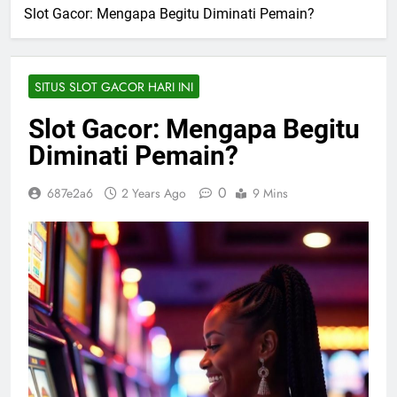
Slot Gacor: Mengapa Begitu Diminati Pemain?
SITUS SLOT GACOR HARI INI
Slot Gacor: Mengapa Begitu
Diminati Pemain?
0
687e2a6
2 Years Ago
9 Mins