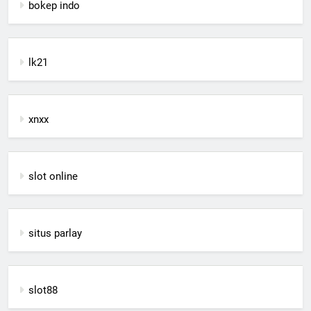
bokep indo
lk21
xnxx
slot online
situs parlay
slot88