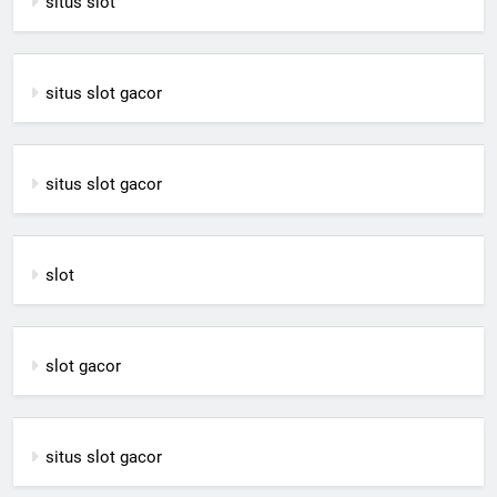
situs slot
situs slot gacor
situs slot gacor
slot
slot gacor
situs slot gacor