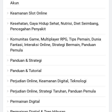
Akun
Keamanan Slot Online
Kesehatan, Gaya Hidup Sehat, Nutrisi, Diet Seimbang,
Pencegahan Penyakit
Komunitas Game, Multiplayer RPG, Tips Pemain, Dunia
Fantasi, Interaksi Online, Strategi Bermain, Panduan
Pemula
Panduan & Strategi
Panduan & Tutorial
Perjudian Online, Keamanan Digital, Teknologi
Perjudian Online, Strategi Taruhan, Panduan Pemula
Permainan Digital
Permainan Digital & Tren Hiburan