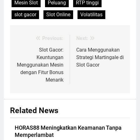
Mesin Slot
Peluang
RTP tinggi
slot gacor
Slot Online
Volatilitas
Previous:
Next:
Post
navigation
Slot Gacor:
Cara Menggunakan
Keuntungan
Strategi Martingale di
Menggunakan Mesin
Slot Gacor
dengan Fitur Bonus
Menarik
Related News
HORAS88 Meningkatkan Keamanan Tanpa
Memperlambat