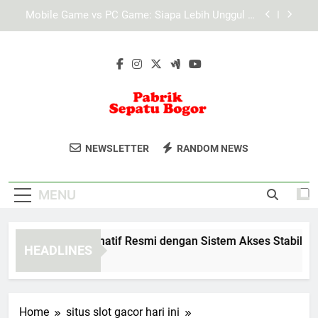
Skip
Pengaruh Teknologi 5G terhadap Masa Depan
to
Gaming Online
content
Evaluasi Sistem Autentikasi Dua Faktor di
Lebah4D: Seberapa Efektif Melindungi Akun
Pengguna?
LAE138 Link Alternatif Resmi dengan Sistem
Akses Stabil
Mobile Game vs PC Game: Siapa Lebih Unggul di
Era Gaming Modern?
Pabrik Sepatu
Dapatkan Sepatu Berkualitas Dari Pabrik
Pengaruh Teknologi 5G terhadap Masa Depan
NEWSLETTER
RANDOM NEWS
Gaming Online
Bogor
Sepatu Bogor.
Evaluasi Sistem Autentikasi Dua Faktor di
Lebah4D: Seberapa Efektif Melindungi Akun
MENU
Pengguna?
E138 Link Alternatif Resmi dengan Sistem Akses Stabil
HEADLINES
onths Ago
Home
situs slot gacor hari ini