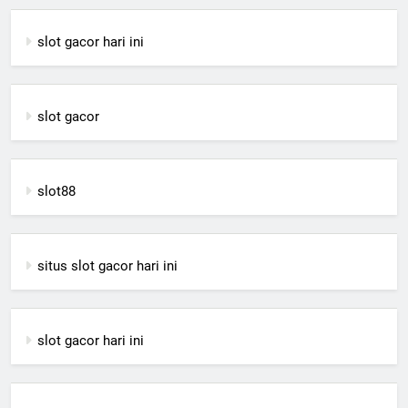
slot gacor hari ini
slot gacor
slot88
situs slot gacor hari ini
slot gacor hari ini