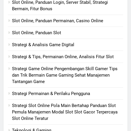
Slot Online, Panduan Login, Server Stabil, Strategi
Bermain, Fitur Bonus
Slot Online, Panduan Permainan, Casino Online
Slot Online, Panduan Slot
Strategi & Analisis Game Digital
Strategi & Tips, Permainan Online, Analisis Fitur Slot
Strategi Game Online Pengembangan Skill Gamer Tips
dan Trik Bermain Game Gaming Sehat Manajemen
Tantangan Game
Strategi Permainan & Perilaku Pengguna
Strategi Slot Online Pola Main Bertahap Panduan Slot
Pemula Manajemen Modal Slot Slot Gacor Terpercaya
Slot Online Teratur
Teknologi & Gaming