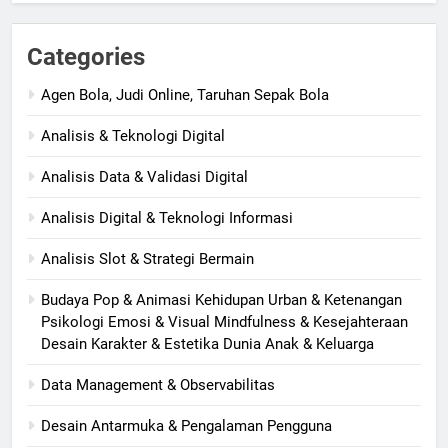
Categories
Agen Bola, Judi Online, Taruhan Sepak Bola
Analisis & Teknologi Digital
Analisis Data & Validasi Digital
Analisis Digital & Teknologi Informasi
Analisis Slot & Strategi Bermain
Budaya Pop & Animasi Kehidupan Urban & Ketenangan
Psikologi Emosi & Visual Mindfulness & Kesejahteraan
Desain Karakter & Estetika Dunia Anak & Keluarga
Data Management & Observabilitas
Desain Antarmuka & Pengalaman Pengguna