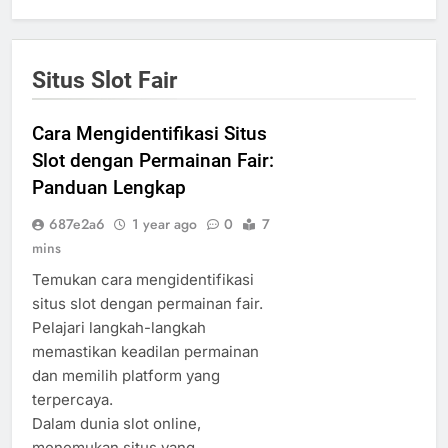
Situs Slot Fair
Cara Mengidentifikasi Situs
Slot dengan Permainan Fair:
Panduan Lengkap
687e2a6
1 year ago
0
7
mins
Temukan cara mengidentifikasi
situs slot dengan permainan fair.
Pelajari langkah-langkah
memastikan keadilan permainan
dan memilih platform yang
terpercaya.
Dalam dunia slot online,
menemukan situs yang