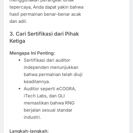
tepercaya, Anda dapat yakin bahwa
hasil permainan benar-benar acak
dan adil.
3. Cari Sertifikasi dari Pihak
Ketiga
Mengapa Ini Penting:
Sertifikasi dari auditor
independen menunjukkan
bahwa permainan telah diuji
keadilannya.
Auditor seperti eCOGRA,
iTech Labs, dan GLI
memastikan bahwa RNG
berjalan sesuai standar
industri.
Langkah-langkah: