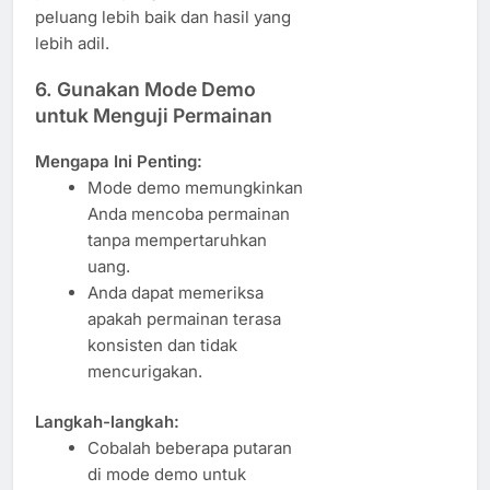
peluang lebih baik dan hasil yang
lebih adil.
6. Gunakan Mode Demo
untuk Menguji Permainan
Mengapa Ini Penting:
Mode demo memungkinkan
Anda mencoba permainan
tanpa mempertaruhkan
uang.
Anda dapat memeriksa
apakah permainan terasa
konsisten dan tidak
mencurigakan.
Langkah-langkah:
Cobalah beberapa putaran
di mode demo untuk