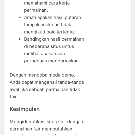
memahami cara kerja
permainan.
Amati apakah hasil putaran
tampak acak dan tidak
mengikuti pola tertentu.
Bandingkan hasil permainan
di beberapa situs untuk
melihat apakah ada
perbedaan mencurigakan.
Dengan mencoba mode demo,
Anda dapat mengenali tanda-tanda
awal jika sebuah permainan tidak
fair.
Kesimpulan
Mengidentifikasi situs slot dengan
permainan fair membutuhkan