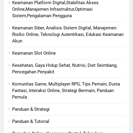
Keamanan Platform Digital,Stabilitas Akses
Online,Manajemen Infrastruktur,Optimasi
Sistem,Pengalaman Pengguna
Keamanan Siber, Analisis Sistem Digital, Manajemen
Risiko Online, Teknologi Autentikasi, Edukasi Keamanan
Akun
Keamanan Slot Online
Kesehatan, Gaya Hidup Sehat, Nutrisi, Diet Seimbang,
Pencegahan Penyakit
Komunitas Game, Multiplayer RPG, Tips Pemain, Dunia
Fantasi, Interaksi Online, Strategi Bermain, Panduan
Pemula
Panduan & Strategi
Panduan & Tutorial