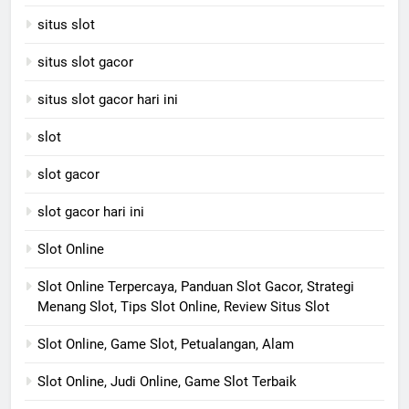
situs slot
situs slot gacor
situs slot gacor hari ini
slot
slot gacor
slot gacor hari ini
Slot Online
Slot Online Terpercaya, Panduan Slot Gacor, Strategi
Menang Slot, Tips Slot Online, Review Situs Slot
Slot Online, Game Slot, Petualangan, Alam
Slot Online, Judi Online, Game Slot Terbaik