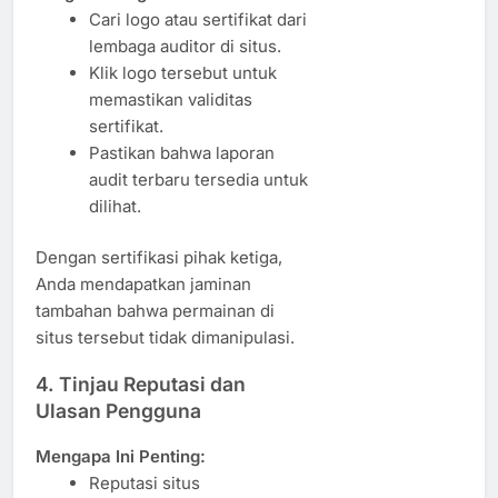
Cari logo atau sertifikat dari
lembaga auditor di situs.
Klik logo tersebut untuk
memastikan validitas
sertifikat.
Pastikan bahwa laporan
audit terbaru tersedia untuk
dilihat.
Dengan sertifikasi pihak ketiga,
Anda mendapatkan jaminan
tambahan bahwa permainan di
situs tersebut tidak dimanipulasi.
4. Tinjau Reputasi dan
Ulasan Pengguna
Mengapa Ini Penting:
Reputasi situs