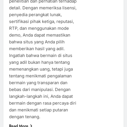
penelitian dan perhatian terhadap
detail. Dengan memeriksa lisensi,
penyedia perangkat lunak,
sertifikasi pihak ketiga, reputasi,
RTP, dan menggunakan mode
demo, Anda dapat memastikan
bahwa situs yang Anda pilih
memberikan hasil yang adil.
Ingatlah bahwa bermain di situs
yang adil bukan hanya tentang
memenangkan uang, tetapi juga
tentang menikmati pengalaman
bermain yang transparan dan
bebas dari manipulasi. Dengan
langkah-langkah ini, Anda dapat
bermain dengan rasa percaya diri
dan menikmati setiap putaran
dengan tenang.
Read More