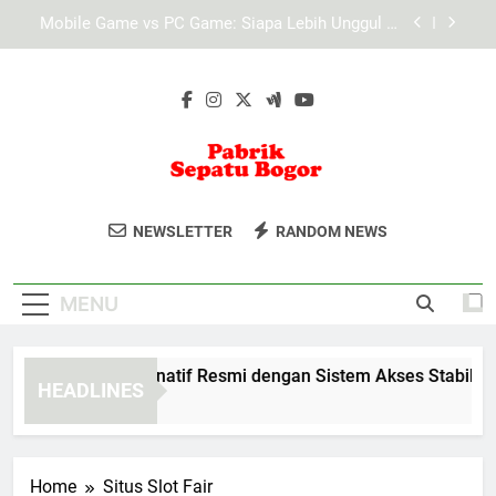
Skip
Pengaruh Teknologi 5G terhadap Masa Depan
to
Gaming Online
content
Evaluasi Sistem Autentikasi Dua Faktor di
Lebah4D: Seberapa Efektif Melindungi Akun
Pengguna?
LAE138 Link Alternatif Resmi dengan Sistem
Akses Stabil
Mobile Game vs PC Game: Siapa Lebih Unggul di
Era Gaming Modern?
Pabrik Sepatu
Dapatkan Sepatu Berkualitas Dari Pabrik
Pengaruh Teknologi 5G terhadap Masa Depan
NEWSLETTER
RANDOM NEWS
Gaming Online
Bogor
Sepatu Bogor.
Evaluasi Sistem Autentikasi Dua Faktor di
Lebah4D: Seberapa Efektif Melindungi Akun
MENU
Pengguna?
E138 Link Alternatif Resmi dengan Sistem Akses Stabil
HEADLINES
Months Ago
Home
Situs Slot Fair