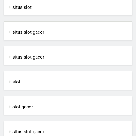
situs slot
situs slot gacor
situs slot gacor
slot
slot gacor
situs slot gacor