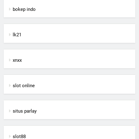
bokep indo
lk21
xnxx
slot online
situs parlay
slot88