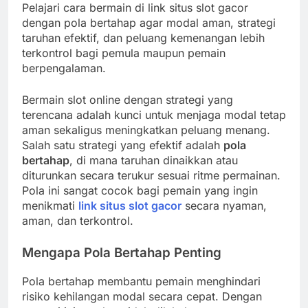
Pelajari cara bermain di link situs slot gacor
dengan pola bertahap agar modal aman, strategi
taruhan efektif, dan peluang kemenangan lebih
terkontrol bagi pemula maupun pemain
berpengalaman.
Bermain slot online dengan strategi yang
terencana adalah kunci untuk menjaga modal tetap
aman sekaligus meningkatkan peluang menang.
Salah satu strategi yang efektif adalah
pola
bertahap
, di mana taruhan dinaikkan atau
diturunkan secara terukur sesuai ritme permainan.
Pola ini sangat cocok bagi pemain yang ingin
menikmati
link situs slot gacor
secara nyaman,
aman, dan terkontrol.
Mengapa Pola Bertahap Penting
Pola bertahap membantu pemain menghindari
risiko kehilangan modal secara cepat. Dengan