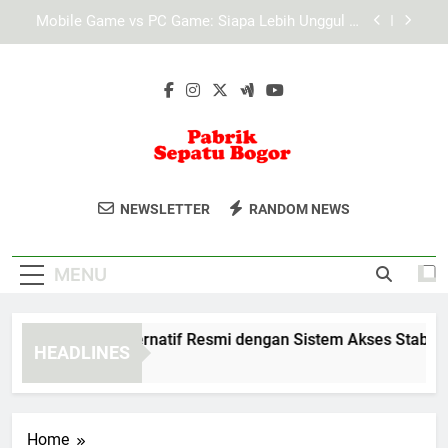
Era Gaming Modern?
Skip
Pengaruh Teknologi 5G terhadap Masa Depan
to
Gaming Online
content
Evaluasi Sistem Autentikasi Dua Faktor di
Lebah4D: Seberapa Efektif Melindungi Akun
Pengguna?
LAE138 Link Alternatif Resmi dengan Sistem
Akses Stabil
Mobile Game vs PC Game: Siapa Lebih Unggul di
Era Gaming Modern?
Pabrik Sepatu
Dapatkan Sepatu Berkualitas Dari Pabrik
Pengaruh Teknologi 5G terhadap Masa Depan
NEWSLETTER
RANDOM NEWS
Bogor
Gaming Online
Sepatu Bogor.
Evaluasi Sistem Autentikasi Dua Faktor di
Lebah4D: Seberapa Efektif Melindungi Akun
MENU
Pengguna?
LAE138 Link Alternatif Resmi dengan Sistem Akses Stabil
HEADLINES
3 Months Ago
Home