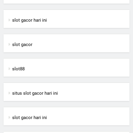
slot gacor hari ini
slot gacor
slot88
situs slot gacor hari ini
slot gacor hari ini