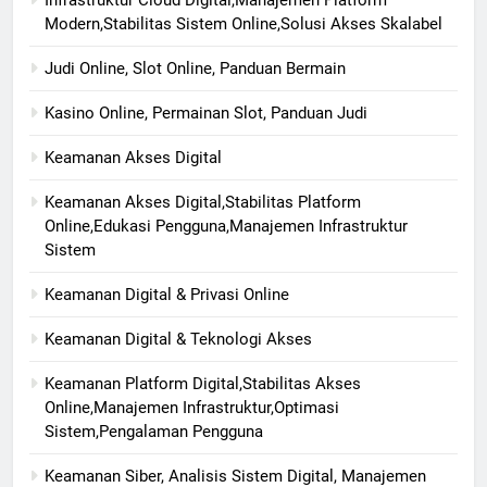
Modern,Stabilitas Sistem Online,Solusi Akses Skalabel
Judi Online, Slot Online, Panduan Bermain
Kasino Online, Permainan Slot, Panduan Judi
Keamanan Akses Digital
Keamanan Akses Digital,Stabilitas Platform
Online,Edukasi Pengguna,Manajemen Infrastruktur
Sistem
Keamanan Digital & Privasi Online
Keamanan Digital & Teknologi Akses
Keamanan Platform Digital,Stabilitas Akses
Online,Manajemen Infrastruktur,Optimasi
Sistem,Pengalaman Pengguna
Keamanan Siber, Analisis Sistem Digital, Manajemen