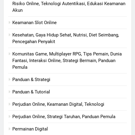
Risiko Online, Teknologi Autentikasi, Edukasi Keamanan
Akun
Keamanan Slot Online
Kesehatan, Gaya Hidup Sehat, Nutrisi, Diet Seimbang,
Pencegahan Penyakit
Komunitas Game, Multiplayer RPG, Tips Pemain, Dunia
Fantasi, Interaksi Online, Strategi Bermain, Panduan
Pemula
Panduan & Strategi
Panduan & Tutorial
Perjudian Online, Keamanan Digital, Teknologi
Perjudian Online, Strategi Taruhan, Panduan Pemula
Permainan Digital