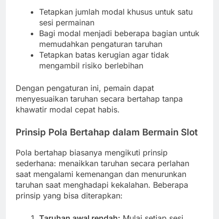
Tetapkan jumlah modal khusus untuk satu
sesi permainan
Bagi modal menjadi beberapa bagian untuk
memudahkan pengaturan taruhan
Tetapkan batas kerugian agar tidak
mengambil risiko berlebihan
Dengan pengaturan ini, pemain dapat
menyesuaikan taruhan secara bertahap tanpa
khawatir modal cepat habis.
Prinsip Pola Bertahap dalam Bermain Slot
Pola bertahap biasanya mengikuti prinsip
sederhana: menaikkan taruhan secara perlahan
saat mengalami kemenangan dan menurunkan
taruhan saat menghadapi kekalahan. Beberapa
prinsip yang bisa diterapkan:
Taruhan awal rendah:
Mulai setiap sesi