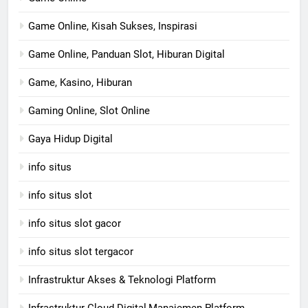
Game Online, Kisah Sukses, Inspirasi
Game Online, Panduan Slot, Hiburan Digital
Game, Kasino, Hiburan
Gaming Online, Slot Online
Gaya Hidup Digital
info situs
info situs slot
info situs slot gacor
info situs slot tergacor
Infrastruktur Akses & Teknologi Platform
Infrastruktur Cloud Digital,Manajemen Platform