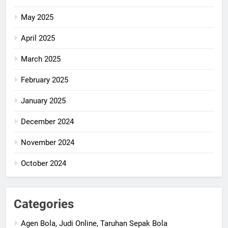
May 2025
April 2025
March 2025
February 2025
January 2025
December 2024
November 2024
October 2024
Categories
Agen Bola, Judi Online, Taruhan Sepak Bola