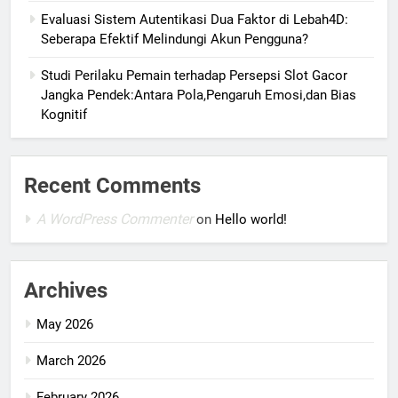
Evaluasi Sistem Autentikasi Dua Faktor di Lebah4D:
Seberapa Efektif Melindungi Akun Pengguna?
Studi Perilaku Pemain terhadap Persepsi Slot Gacor
Jangka Pendek:Antara Pola,Pengaruh Emosi,dan Bias
Kognitif
Recent Comments
A WordPress Commenter
on
Hello world!
Archives
May 2026
March 2026
February 2026