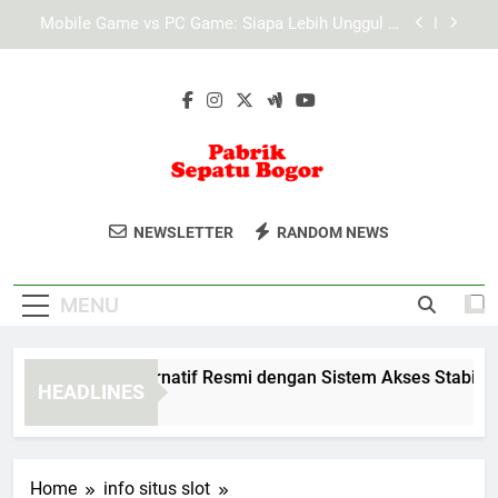
Skip
Pengaruh Teknologi 5G terhadap Masa Depan
to
Gaming Online
content
Evaluasi Sistem Autentikasi Dua Faktor di
Lebah4D: Seberapa Efektif Melindungi Akun
Pengguna?
LAE138 Link Alternatif Resmi dengan Sistem
Akses Stabil
Mobile Game vs PC Game: Siapa Lebih Unggul di
Era Gaming Modern?
Pabrik Sepatu
Dapatkan Sepatu Berkualitas Dari Pabrik
Pengaruh Teknologi 5G terhadap Masa Depan
NEWSLETTER
RANDOM NEWS
Gaming Online
Bogor
Sepatu Bogor.
Evaluasi Sistem Autentikasi Dua Faktor di
Lebah4D: Seberapa Efektif Melindungi Akun
MENU
Pengguna?
AE138 Link Alternatif Resmi dengan Sistem Akses Stabil
HEADLINES
 Months Ago
Home
info situs slot