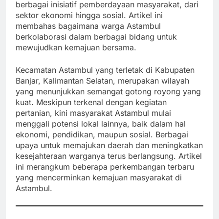
berbagai inisiatif pemberdayaan masyarakat, dari
sektor ekonomi hingga sosial. Artikel ini
membahas bagaimana warga Astambul
berkolaborasi dalam berbagai bidang untuk
mewujudkan kemajuan bersama.
Kecamatan Astambul yang terletak di Kabupaten
Banjar, Kalimantan Selatan, merupakan wilayah
yang menunjukkan semangat gotong royong yang
kuat. Meskipun terkenal dengan kegiatan
pertanian, kini masyarakat Astambul mulai
menggali potensi lokal lainnya, baik dalam hal
ekonomi, pendidikan, maupun sosial. Berbagai
upaya untuk memajukan daerah dan meningkatkan
kesejahteraan warganya terus berlangsung. Artikel
ini merangkum beberapa perkembangan terbaru
yang mencerminkan kemajuan masyarakat di
Astambul.