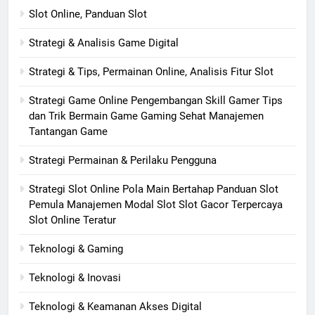
Slot Online, Panduan Slot
Strategi & Analisis Game Digital
Strategi & Tips, Permainan Online, Analisis Fitur Slot
Strategi Game Online Pengembangan Skill Gamer Tips
dan Trik Bermain Game Gaming Sehat Manajemen
Tantangan Game
Strategi Permainan & Perilaku Pengguna
Strategi Slot Online Pola Main Bertahap Panduan Slot
Pemula Manajemen Modal Slot Slot Gacor Terpercaya
Slot Online Teratur
Teknologi & Gaming
Teknologi & Inovasi
Teknologi & Keamanan Akses Digital