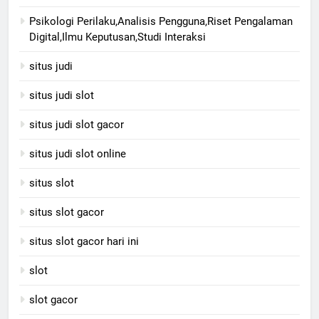
Psikologi Perilaku,Analisis Pengguna,Riset Pengalaman
Digital,Ilmu Keputusan,Studi Interaksi
situs judi
situs judi slot
situs judi slot gacor
situs judi slot online
situs slot
situs slot gacor
situs slot gacor hari ini
slot
slot gacor