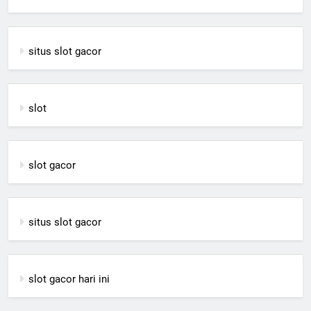
situs slot gacor
slot
slot gacor
situs slot gacor
slot gacor hari ini