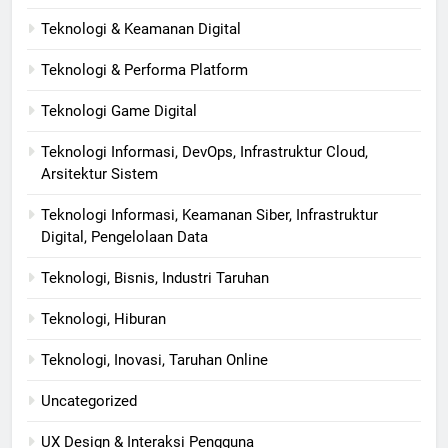
Teknologi & Keamanan Digital
Teknologi & Performa Platform
Teknologi Game Digital
Teknologi Informasi, DevOps, Infrastruktur Cloud,
Arsitektur Sistem
Teknologi Informasi, Keamanan Siber, Infrastruktur
Digital, Pengelolaan Data
Teknologi, Bisnis, Industri Taruhan
Teknologi, Hiburan
Teknologi, Inovasi, Taruhan Online
Uncategorized
UX Design & Interaksi Pengguna