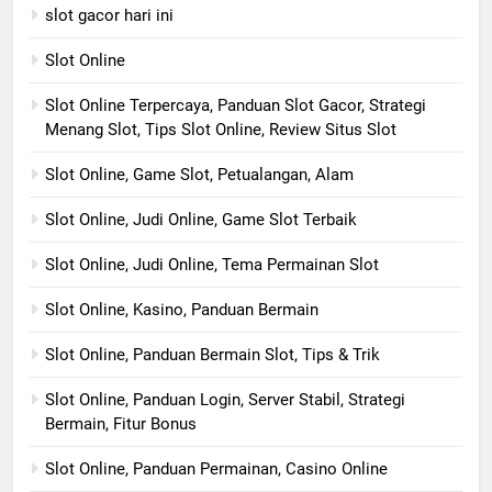
slot gacor hari ini
Slot Online
Slot Online Terpercaya, Panduan Slot Gacor, Strategi
Menang Slot, Tips Slot Online, Review Situs Slot
Slot Online, Game Slot, Petualangan, Alam
Slot Online, Judi Online, Game Slot Terbaik
Slot Online, Judi Online, Tema Permainan Slot
Slot Online, Kasino, Panduan Bermain
Slot Online, Panduan Bermain Slot, Tips & Trik
Slot Online, Panduan Login, Server Stabil, Strategi
Bermain, Fitur Bonus
Slot Online, Panduan Permainan, Casino Online