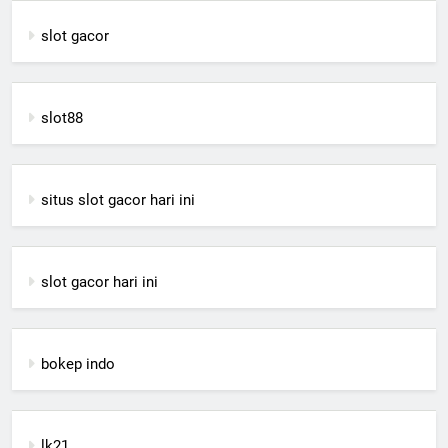
slot gacor
slot88
situs slot gacor hari ini
slot gacor hari ini
bokep indo
lk21