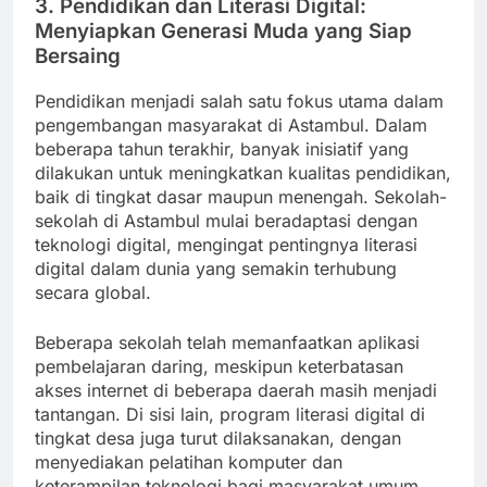
3. Pendidikan dan Literasi Digital:
Menyiapkan Generasi Muda yang Siap
Bersaing
Pendidikan menjadi salah satu fokus utama dalam
pengembangan masyarakat di Astambul. Dalam
beberapa tahun terakhir, banyak inisiatif yang
dilakukan untuk meningkatkan kualitas pendidikan,
baik di tingkat dasar maupun menengah. Sekolah-
sekolah di Astambul mulai beradaptasi dengan
teknologi digital, mengingat pentingnya literasi
digital dalam dunia yang semakin terhubung
secara global.
Beberapa sekolah telah memanfaatkan aplikasi
pembelajaran daring, meskipun keterbatasan
akses internet di beberapa daerah masih menjadi
tantangan. Di sisi lain, program literasi digital di
tingkat desa juga turut dilaksanakan, dengan
menyediakan pelatihan komputer dan
keterampilan teknologi bagi masyarakat umum.