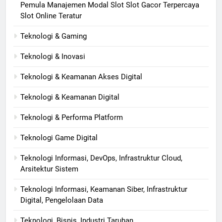
Pemula Manajemen Modal Slot Slot Gacor Terpercaya
Slot Online Teratur
Teknologi & Gaming
Teknologi & Inovasi
Teknologi & Keamanan Akses Digital
Teknologi & Keamanan Digital
Teknologi & Performa Platform
Teknologi Game Digital
Teknologi Informasi, DevOps, Infrastruktur Cloud,
Arsitektur Sistem
Teknologi Informasi, Keamanan Siber, Infrastruktur
Digital, Pengelolaan Data
Teknologi, Bisnis, Industri Taruhan