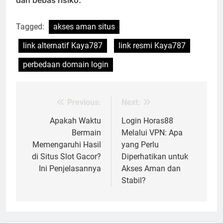
Tagged:
akses aman situs
link alternatif Kaya787
link resmi Kaya787
perbedaan domain login
Previous:
Next:
Post
navigation
Apakah Waktu
Login Horas88
Bermain
Melalui VPN: Apa
Memengaruhi Hasil
yang Perlu
di Situs Slot Gacor?
Diperhatikan untuk
Ini Penjelasannya
Akses Aman dan
Stabil?