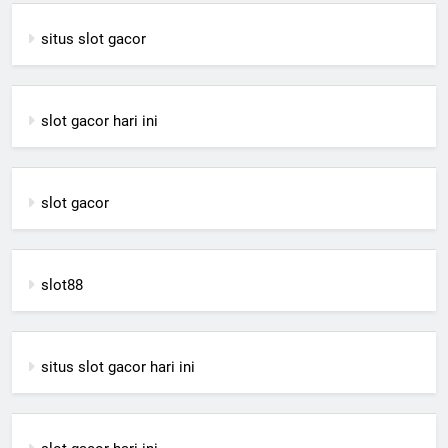
situs slot gacor
slot gacor hari ini
slot gacor
slot88
situs slot gacor hari ini