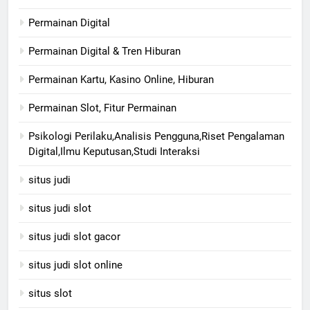
Permainan Digital
Permainan Digital & Tren Hiburan
Permainan Kartu, Kasino Online, Hiburan
Permainan Slot, Fitur Permainan
Psikologi Perilaku,Analisis Pengguna,Riset Pengalaman
Digital,Ilmu Keputusan,Studi Interaksi
situs judi
situs judi slot
situs judi slot gacor
situs judi slot online
situs slot