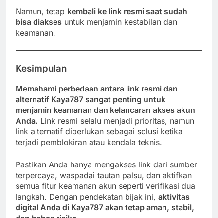
Namun, tetap
kembali ke link resmi saat sudah
bisa diakses
untuk menjamin kestabilan dan
keamanan.
Kesimpulan
Memahami perbedaan antara link resmi dan
alternatif Kaya787 sangat penting untuk
menjamin keamanan dan kelancaran akses akun
Anda.
Link resmi selalu menjadi prioritas, namun
link alternatif diperlukan sebagai solusi ketika
terjadi pemblokiran atau kendala teknis.
Pastikan Anda hanya mengakses link dari sumber
terpercaya, waspadai tautan palsu, dan aktifkan
semua fitur keamanan akun seperti verifikasi dua
langkah. Dengan pendekatan bijak ini,
aktivitas
digital Anda di Kaya787 akan tetap aman, stabil,
dan bebas risiko.