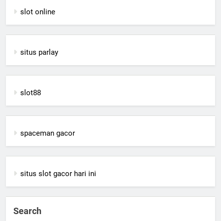
slot online
situs parlay
slot88
spaceman gacor
situs slot gacor hari ini
Search