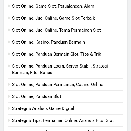
Slot Online, Game Slot, Petualangan, Alam
Slot Online, Judi Online, Game Slot Terbaik
Slot Online, Judi Online, Tema Permainan Slot
Slot Online, Kasino, Panduan Bermain
Slot Online, Panduan Bermain Slot, Tips & Trik
Slot Online, Panduan Login, Server Stabil, Strategi
Bermain, Fitur Bonus
Slot Online, Panduan Permainan, Casino Online
Slot Online, Panduan Slot
Strategi & Analisis Game Digital
Strategi & Tips, Permainan Online, Analisis Fitur Slot