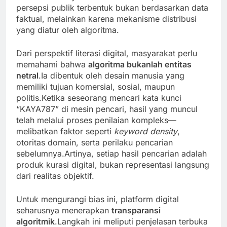
persepsi publik terbentuk bukan berdasarkan data
faktual, melainkan karena mekanisme distribusi
yang diatur oleh algoritma.
Dari perspektif literasi digital, masyarakat perlu
memahami bahwa
algoritma bukanlah entitas
netral
.Ia dibentuk oleh desain manusia yang
memiliki tujuan komersial, sosial, maupun
politis.Ketika seseorang mencari kata kunci
“KAYA787” di mesin pencari, hasil yang muncul
telah melalui proses penilaian kompleks—
melibatkan faktor seperti
keyword density
,
otoritas domain, serta perilaku pencarian
sebelumnya.Artinya, setiap hasil pencarian adalah
produk kurasi digital, bukan representasi langsung
dari realitas objektif.
Untuk mengurangi bias ini, platform digital
seharusnya menerapkan
transparansi
algoritmik
.Langkah ini meliputi penjelasan terbuka