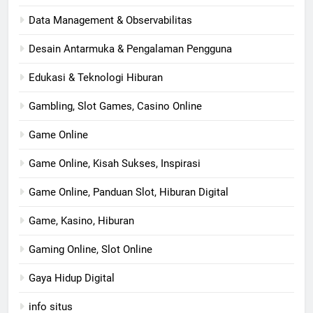
Data Management & Observabilitas
Desain Antarmuka & Pengalaman Pengguna
Edukasi & Teknologi Hiburan
Gambling, Slot Games, Casino Online
Game Online
Game Online, Kisah Sukses, Inspirasi
Game Online, Panduan Slot, Hiburan Digital
Game, Kasino, Hiburan
Gaming Online, Slot Online
Gaya Hidup Digital
info situs