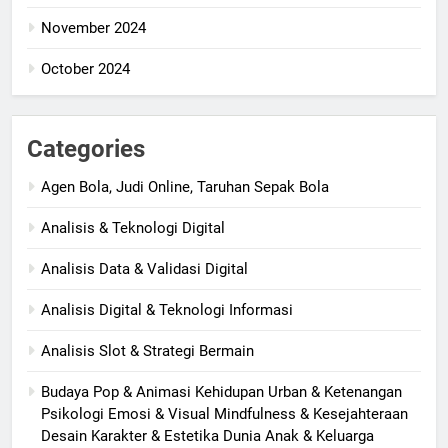
November 2024
October 2024
Categories
Agen Bola, Judi Online, Taruhan Sepak Bola
Analisis & Teknologi Digital
Analisis Data & Validasi Digital
Analisis Digital & Teknologi Informasi
Analisis Slot & Strategi Bermain
Budaya Pop & Animasi Kehidupan Urban & Ketenangan
Psikologi Emosi & Visual Mindfulness & Kesejahteraan
Desain Karakter & Estetika Dunia Anak & Keluarga