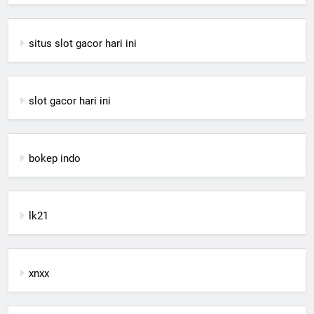
situs slot gacor hari ini
slot gacor hari ini
bokep indo
lk21
xnxx