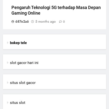
Pengaruh Teknologi 5G terhadap Masa Depan
Gaming Online
687e2a6
5 months ago
0
bokep tele
slot gacor hari ini
situs slot gacor
situs slot