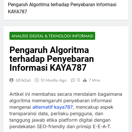
Pengaruh Algoritma terhadap Penyebaran Informasi
KAYA787
ANALISIS DIGITAL & TEKNOLOGI INFORMASI
Pengaruh Algoritma
terhadap Penyebaran
Informasi KAYA787
0
687e2a6
10 Months Ago
7 Mins
Artikel ini membahas secara mendalam bagaimana
algoritma memengaruhi penyebaran informasi
mengenai
alternatif kaya787
, mencakup aspek
transparansi data, perilaku pengguna, dan
tanggung jawab etika platform digital dengan
pendekatan SEO-friendly dan prinsip E-E-A-T.