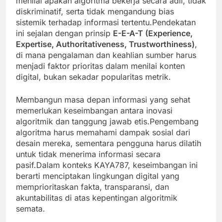
menilai apakah algoritma bekerja secara adil, tidak
diskriminatif, serta tidak mengandung bias
sistemik terhadap informasi tertentu.Pendekatan
ini sejalan dengan prinsip
E-E-A-T (Experience,
Expertise, Authoritativeness, Trustworthiness)
,
di mana pengalaman dan keahlian sumber harus
menjadi faktor prioritas dalam menilai konten
digital, bukan sekadar popularitas metrik.
Membangun masa depan informasi yang sehat
memerlukan keseimbangan antara inovasi
algoritmik dan tanggung jawab etis.Pengembang
algoritma harus memahami dampak sosial dari
desain mereka, sementara pengguna harus dilatih
untuk tidak menerima informasi secara
pasif.Dalam konteks KAYA787, keseimbangan ini
berarti menciptakan lingkungan digital yang
memprioritaskan fakta, transparansi, dan
akuntabilitas di atas kepentingan algoritmik
semata.