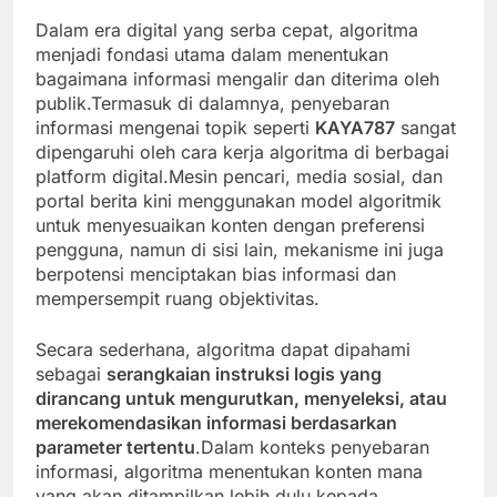
Dalam era digital yang serba cepat, algoritma
menjadi fondasi utama dalam menentukan
bagaimana informasi mengalir dan diterima oleh
publik.Termasuk di dalamnya, penyebaran
informasi mengenai topik seperti
KAYA787
sangat
dipengaruhi oleh cara kerja algoritma di berbagai
platform digital.Mesin pencari, media sosial, dan
portal berita kini menggunakan model algoritmik
untuk menyesuaikan konten dengan preferensi
pengguna, namun di sisi lain, mekanisme ini juga
berpotensi menciptakan bias informasi dan
mempersempit ruang objektivitas.
Secara sederhana, algoritma dapat dipahami
sebagai
serangkaian instruksi logis yang
dirancang untuk mengurutkan, menyeleksi, atau
merekomendasikan informasi berdasarkan
parameter tertentu
.Dalam konteks penyebaran
informasi, algoritma menentukan konten mana
yang akan ditampilkan lebih dulu kepada