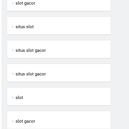
slot gacor
situs slot
situs slot gacor
situs slot gacor
slot
slot gacor