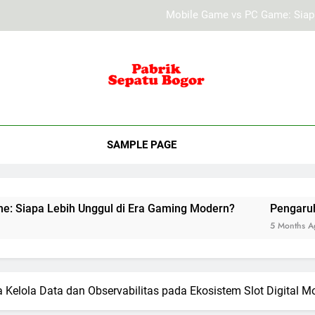
Mobile Game vs PC Game: Siapa
Pengaruh Teknologi 5
Evaluasi Sistem Autentikasi Dua Faktor di Lebah4D: Seber
rik Sepatu Bogor
LAE138 Link Altern
epatu Berkualitas Dari Pabrik Sepatu Bogor.
Mobile Game vs PC Game: Siapa
SAMPLE PAGE
Pengaruh Teknologi 5
Evaluasi Sistem Autentikasi Dua Faktor di Lebah4D: Seber
ih Unggul di Era Gaming Modern?
Pengaruh Teknologi 
5 Months Ago
a Kelola Data dan Observabilitas pada Ekosistem Slot Digital M