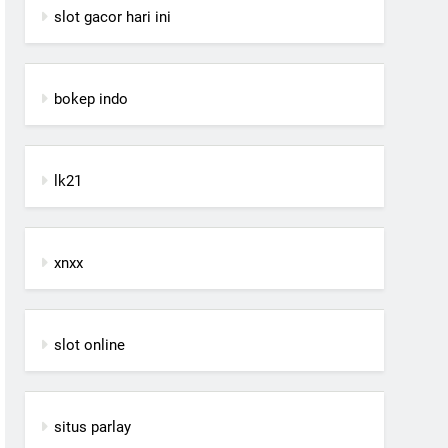
slot gacor hari ini
bokep indo
lk21
xnxx
slot online
situs parlay