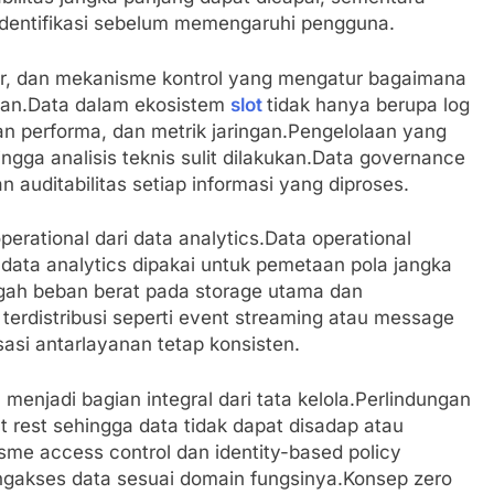
identifikasi sebelum memengaruhi pengguna.
ar, dan mekanisme kontrol yang mengatur bagaimana
ikan.Data dalam ekosistem
slot
tidak hanya berupa log
man performa, dan metrik jaringan.Pengelolaan yang
ingga analisis teknis sulit dilakukan.Data governance
 auditabilitas setiap informasi yang diproses.
erational dari data analytics.Data operational
data analytics dipakai untuk pemetaan pola jangka
gah beban berat pada storage utama dan
erdistribusi seperti event streaming atau message
asi antarlayanan tetap konsisten.
enjadi bagian integral dari tata kelola.Perlindungan
at rest sehingga data tidak dapat disadap atau
isme access control dan identity-based policy
gakses data sesuai domain fungsinya.Konsep zero