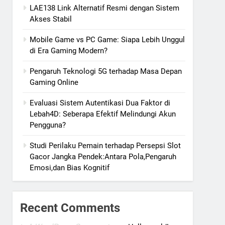
LAE138 Link Alternatif Resmi dengan Sistem
Akses Stabil
Mobile Game vs PC Game: Siapa Lebih Unggul
di Era Gaming Modern?
Pengaruh Teknologi 5G terhadap Masa Depan
Gaming Online
Evaluasi Sistem Autentikasi Dua Faktor di
Lebah4D: Seberapa Efektif Melindungi Akun
Pengguna?
Studi Perilaku Pemain terhadap Persepsi Slot
Gacor Jangka Pendek:Antara Pola,Pengaruh
Emosi,dan Bias Kognitif
Recent Comments