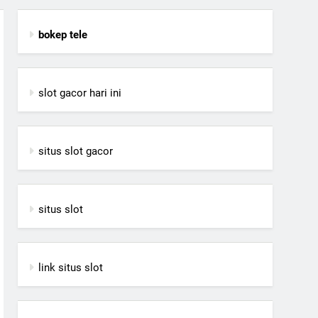
bokep tele
slot gacor hari ini
situs slot gacor
situs slot
link situs slot