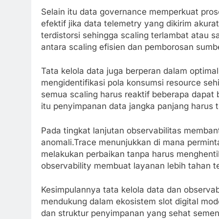
Selain itu data governance memperkuat proses
efektif jika data telemetry yang dikirim aku
terdistorsi sehingga scaling terlambat atau 
antara scaling efisien dan pemborosan sumb
Tata kelola data juga berperan dalam optimal
mengidentifikasi pola konsumsi resource sehi
semua scaling harus reaktif beberapa dapat b
itu penyimpanan data jangka panjang harus t
Pada tingkat lanjutan observabilitas memban
anomali.Trace menunjukkan di mana perminta
melakukan perbaikan tanpa harus menghenti
observability membuat layanan lebih tahan 
Kesimpulannya tata kelola data dan observab
mendukung dalam ekosistem slot digital mod
dan struktur penyimpanan yang sehat sementa