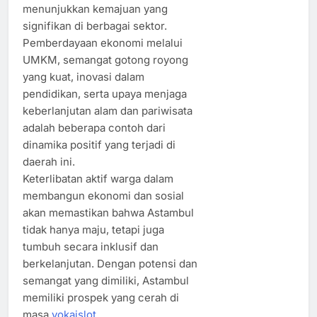
menunjukkan kemajuan yang
signifikan di berbagai sektor.
Pemberdayaan ekonomi melalui
UMKM, semangat gotong royong
yang kuat, inovasi dalam
pendidikan, serta upaya menjaga
keberlanjutan alam dan pariwisata
adalah beberapa contoh dari
dinamika positif yang terjadi di
daerah ini.
Keterlibatan aktif warga dalam
membangun ekonomi dan sosial
akan memastikan bahwa Astambul
tidak hanya maju, tetapi juga
tumbuh secara inklusif dan
berkelanjutan. Dengan potensi dan
semangat yang dimiliki, Astambul
memiliki prospek yang cerah di
masa
yokaislot
.