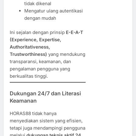
tidak dikenal
Mengatur ulang autentikasi
dengan mudah
Ini sejalan dengan prinsip
E-E-A-T
(Experience, Expertise,
Authoritativeness,
Trustworthiness)
yang mendukung
transparansi, keamanan, dan
pengalaman pengguna yang
berkualitas tinggi.
Dukungan 24/7 dan Literasi
Keamanan
HORAS88 tidak hanya
menyediakan sistem yang efisien,
tetapi juga mendampingi pengguna
melalui
dukungan teknis aktif 24