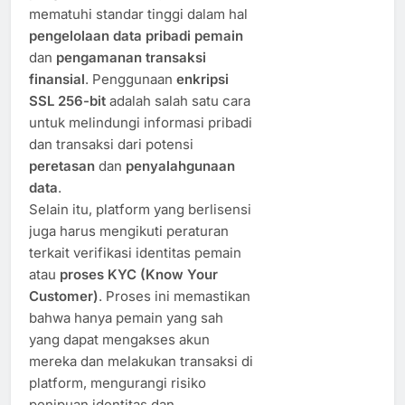
mematuhi standar tinggi dalam hal
pengelolaan data pribadi pemain
dan
pengamanan transaksi
finansial
. Penggunaan
enkripsi
SSL 256-bit
adalah salah satu cara
untuk melindungi informasi pribadi
dan transaksi dari potensi
peretasan
dan
penyalahgunaan
data
.
Selain itu, platform yang berlisensi
juga harus mengikuti peraturan
terkait verifikasi identitas pemain
atau
proses KYC (Know Your
Customer)
. Proses ini memastikan
bahwa hanya pemain yang sah
yang dapat mengakses akun
mereka dan melakukan transaksi di
platform, mengurangi risiko
penipuan identitas dan