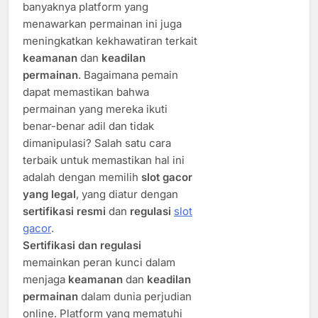
banyaknya platform yang
menawarkan permainan ini juga
meningkatkan kekhawatiran terkait
keamanan
dan
keadilan
permainan
. Bagaimana pemain
dapat memastikan bahwa
permainan yang mereka ikuti
benar-benar adil dan tidak
dimanipulasi? Salah satu cara
terbaik untuk memastikan hal ini
adalah dengan memilih
slot gacor
yang legal
, yang diatur dengan
sertifikasi resmi
dan
regulasi
slot
gacor
.
Sertifikasi dan regulasi
memainkan peran kunci dalam
menjaga
keamanan
dan
keadilan
permainan
dalam dunia perjudian
online. Platform yang mematuhi