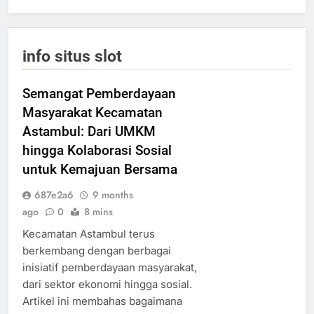
info situs slot
Semangat Pemberdayaan
Masyarakat Kecamatan
Astambul: Dari UMKM
hingga Kolaborasi Sosial
untuk Kemajuan Bersama
687e2a6
9 months
ago
0
8 mins
Kecamatan Astambul terus
berkembang dengan berbagai
inisiatif pemberdayaan masyarakat,
dari sektor ekonomi hingga sosial.
Artikel ini membahas bagaimana