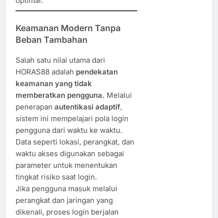
optimal.
Keamanan Modern Tanpa
Beban Tambahan
Salah satu nilai utama dari
HORAS88 adalah
pendekatan
keamanan yang tidak
memberatkan pengguna.
Melalui
penerapan
autentikasi adaptif
,
sistem ini mempelajari pola login
pengguna dari waktu ke waktu.
Data seperti lokasi, perangkat, dan
waktu akses digunakan sebagai
parameter untuk menentukan
tingkat risiko saat login.
Jika pengguna masuk melalui
perangkat dan jaringan yang
dikenali, proses login berjalan