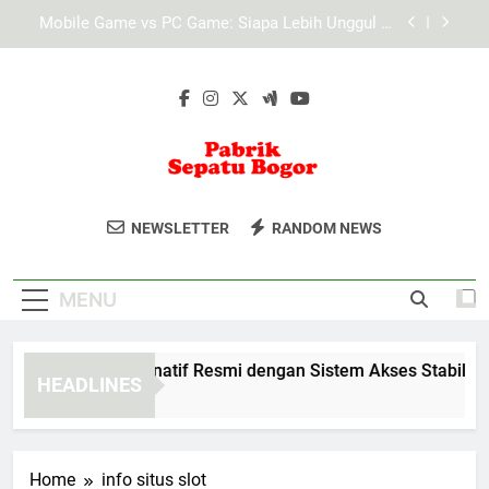
Skip
Pengaruh Teknologi 5G terhadap Masa Depan
to
Gaming Online
content
Evaluasi Sistem Autentikasi Dua Faktor di
Lebah4D: Seberapa Efektif Melindungi Akun
Pengguna?
LAE138 Link Alternatif Resmi dengan Sistem
Akses Stabil
Mobile Game vs PC Game: Siapa Lebih Unggul di
Era Gaming Modern?
Pabrik Sepatu
Dapatkan Sepatu Berkualitas Dari Pabrik
Pengaruh Teknologi 5G terhadap Masa Depan
NEWSLETTER
RANDOM NEWS
Gaming Online
Bogor
Sepatu Bogor.
Evaluasi Sistem Autentikasi Dua Faktor di
Lebah4D: Seberapa Efektif Melindungi Akun
MENU
Pengguna?
E138 Link Alternatif Resmi dengan Sistem Akses Stabil
HEADLINES
onths Ago
Home
info situs slot