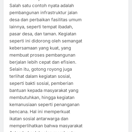
Salah satu contoh nyata adalah
pembangunan infrastruktur jalan
desa dan perbaikan fasilitas umum
lainnya, seperti tempat ibadah,
pasar desa, dan taman. Kegiatan
seperti ini didorong oleh semangat
kebersamaan yang kuat, yang
membuat proses pembangunan
berjalan lebih cepat dan efisien.
Selain itu, gotong royong juga
terlihat dalam kegiatan sosial,
seperti bakti sosial, pemberian
bantuan kepada masyarakat yang
membutuhkan, hingga kegiatan
kemanusiaan seperti penanganan
bencana. Hal ini memperkuat
ikatan sosial antarwarga dan
memperlihatkan bahwa masyarakat