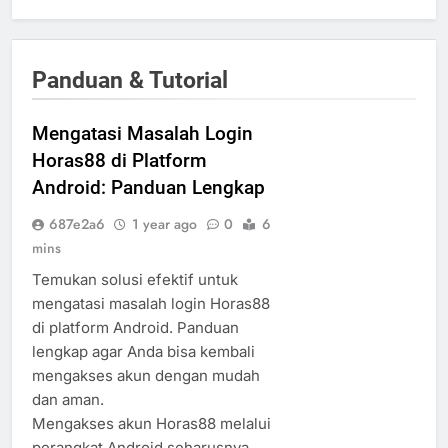
Panduan & Tutorial
Mengatasi Masalah Login
Horas88 di Platform
Android: Panduan Lengkap
687e2a6
1 year ago
0
6
mins
Temukan solusi efektif untuk
mengatasi masalah login Horas88
di platform Android. Panduan
lengkap agar Anda bisa kembali
mengakses akun dengan mudah
dan aman.
Mengakses akun Horas88 melalui
perangkat Android seharusnya