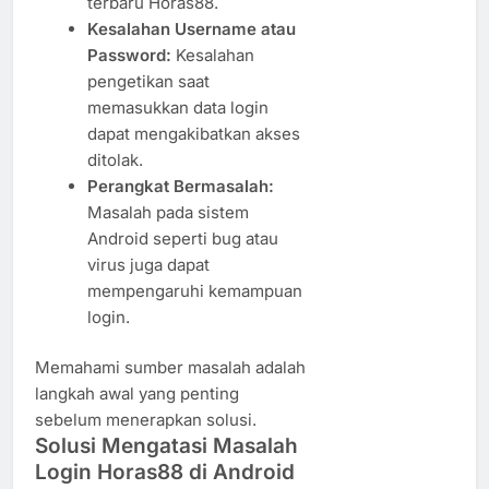
terbaru Horas88.
Kesalahan Username atau
Password:
Kesalahan
pengetikan saat
memasukkan data login
dapat mengakibatkan akses
ditolak.
Perangkat Bermasalah:
Masalah pada sistem
Android seperti bug atau
virus juga dapat
mempengaruhi kemampuan
login.
Memahami sumber masalah adalah
langkah awal yang penting
sebelum menerapkan solusi.
Solusi Mengatasi Masalah
Login Horas88 di Android