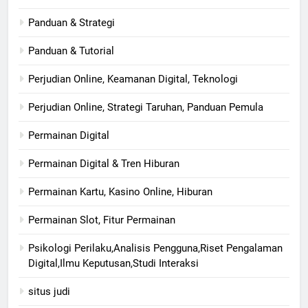
Panduan & Strategi
Panduan & Tutorial
Perjudian Online, Keamanan Digital, Teknologi
Perjudian Online, Strategi Taruhan, Panduan Pemula
Permainan Digital
Permainan Digital & Tren Hiburan
Permainan Kartu, Kasino Online, Hiburan
Permainan Slot, Fitur Permainan
Psikologi Perilaku,Analisis Pengguna,Riset Pengalaman
Digital,Ilmu Keputusan,Studi Interaksi
situs judi