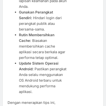
lapisan keamanan pada akun
Anda.
Gunakan Perangkat
Sendiri:
Hindari login dari
perangkat publik atau
bersama-sama.
Rutin Membersihkan
Cache:
Biasakan
membersihkan cache
aplikasi secara berkala agar
performa tetap optimal.
Update Sistem Operasi
Android:
Pastikan perangkat
Anda selalu menggunakan
OS Android terbaru untuk
mendukung performa
aplikasi.
Dengan menerapkan tips ini,