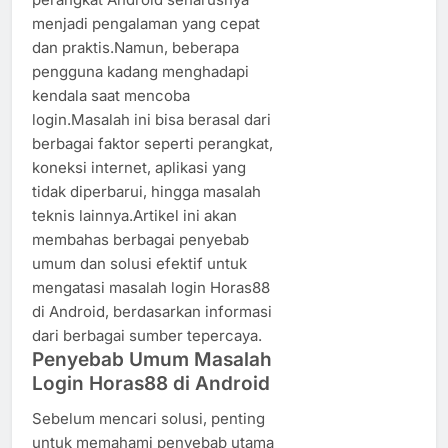
menjadi pengalaman yang cepat
dan praktis.Namun, beberapa
pengguna kadang menghadapi
kendala saat mencoba
login.Masalah ini bisa berasal dari
berbagai faktor seperti perangkat,
koneksi internet, aplikasi yang
tidak diperbarui, hingga masalah
teknis lainnya.Artikel ini akan
membahas berbagai penyebab
umum dan solusi efektif untuk
mengatasi masalah login Horas88
di Android, berdasarkan informasi
dari berbagai sumber tepercaya.
Penyebab Umum Masalah
Login Horas88 di Android
Sebelum mencari solusi, penting
untuk memahami penyebab utama