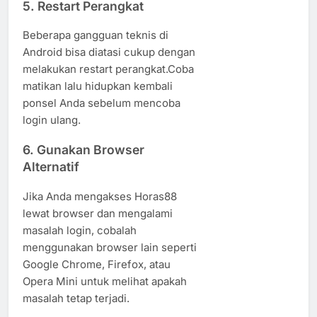
5. Restart Perangkat
Beberapa gangguan teknis di
Android bisa diatasi cukup dengan
melakukan restart perangkat.Coba
matikan lalu hidupkan kembali
ponsel Anda sebelum mencoba
login ulang.
6. Gunakan Browser
Alternatif
Jika Anda mengakses Horas88
lewat browser dan mengalami
masalah login, cobalah
menggunakan browser lain seperti
Google Chrome, Firefox, atau
Opera Mini untuk melihat apakah
masalah tetap terjadi.