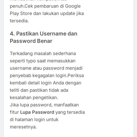
penuh.Cek pembaruan di Google
Play Store dan lakukan update jika
tersedia.
4. Pastikan Username dan
Password Benar
Terkadang masalah sederhana
seperti typo saat memasukkan
username atau password menjadi
penyebab kegagalan login.Periksa
kembali detail login Anda dengan
teliti dan pastikan tidak ada
kesalahan pengetikan.
Jika lupa password, manfaatkan
fitur
Lupa Password
yang tersedia
di halaman login untuk
meresetnya.