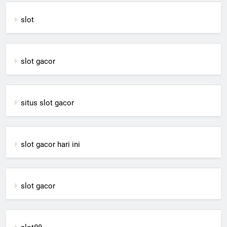
slot
slot gacor
situs slot gacor
slot gacor hari ini
slot gacor