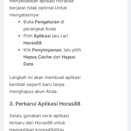
menyebabkan aplikasi Horas88
berjalan tidak optimal.Untuk
mengatasinya:
Buka
Pengaturan
di
perangkat Anda
Pilih
Aplikasi
lalu cari
Horas88
Klik
Penyimpanan
, lalu pilih
Hapus Cache
dan
Hapus
Data
Langkah ini akan membuat aplikasi
kembali seperti baru tanpa
menghapus akun Anda.
3. Perbarui Aplikasi Horas88
Selalu gunakan versi aplikasi
terbaru dari Horas88 untuk
memastikan kompatibilitas