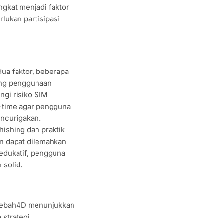
ngkat menjadi faktor
lukan partisipasi
dua faktor, beberapa
ong penggunaan
ngi risiko SIM
l-time agar pengguna
encurigakan.
ishing dan praktik
n dapat dilemahkan
 edukatif, pengguna
 solid.
i Lebah4D menunjukkan
 strategi