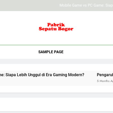
Mobile Game vs PC Game: Siapa
Pengaruh Teknologi 5
Evaluasi Sistem Autentikasi Dua Faktor di Lebah4D: Seber
rik Sepatu Bogor
LAE138 Link Altern
epatu Berkualitas Dari Pabrik Sepatu Bogor.
Mobile Game vs PC Game: Siapa
SAMPLE PAGE
Pengaruh Teknologi 5
Evaluasi Sistem Autentikasi Dua Faktor di Lebah4D: Seber
ih Unggul di Era Gaming Modern?
Pengaruh Teknologi 
5 Months Ago