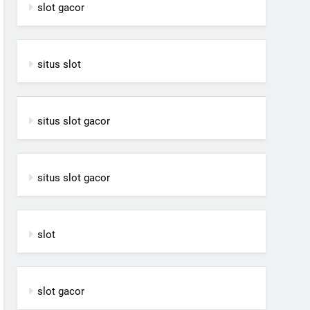
slot gacor
situs slot
situs slot gacor
situs slot gacor
slot
slot gacor