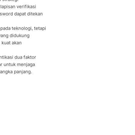
pisan verifikasi
sword dapat ditekan
ada teknologi, tetapi
yang didukung
 kuat akan
tikasi dua faktor
ar untuk menjaga
angka panjang.