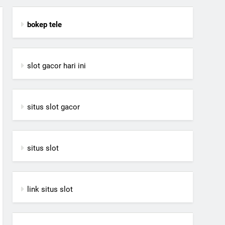
bokep tele
slot gacor hari ini
situs slot gacor
situs slot
link situs slot