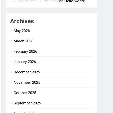
A WordPress Commenter
on
Hello world!
Archives
May 2026
March 2026
February 2026
January 2026
December 2025
November 2025
October 2025
September 2025