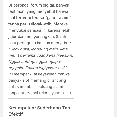
Di berbagai forum digital, banyak
testimoni yang menyebut bahwa
slot tertentu terasa “gacor alami”
tanpa perlu diotak-atik.
Mereka
menyukai sensasi ini karena lebih
jujur dan menyenangkan. Salah
satu pengguna bahkan menyebut:
“Baru buka, langsung main, lima
menit pertama udah kena freespin.
Nggak setting, nggak ngapa-
ngapain. Emang lagi gacor asli.”
Ini memperkuat keyakinan bahwa
banyak slot memang dirancang
untuk memberi peluang alami
tanpa intervensi teknis yang rumit.
Kesimpulan: Sederhana Tapi
Efektif