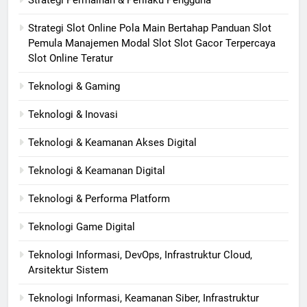
Strategi Permainan & Perilaku Pengguna
Strategi Slot Online Pola Main Bertahap Panduan Slot
Pemula Manajemen Modal Slot Slot Gacor Terpercaya
Slot Online Teratur
Teknologi & Gaming
Teknologi & Inovasi
Teknologi & Keamanan Akses Digital
Teknologi & Keamanan Digital
Teknologi & Performa Platform
Teknologi Game Digital
Teknologi Informasi, DevOps, Infrastruktur Cloud,
Arsitektur Sistem
Teknologi Informasi, Keamanan Siber, Infrastruktur