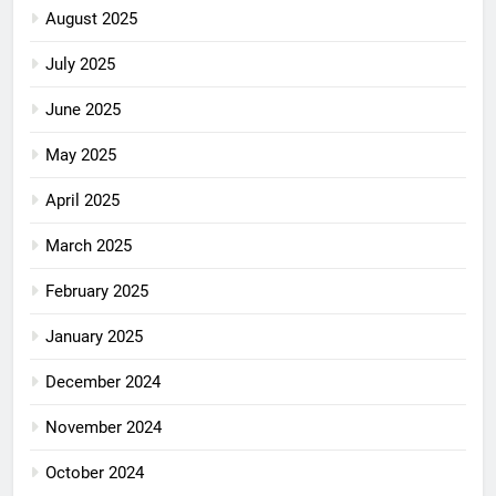
August 2025
July 2025
June 2025
May 2025
April 2025
March 2025
February 2025
January 2025
December 2024
November 2024
October 2024