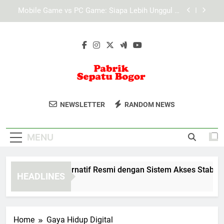
Skip
Pengaruh Teknologi 5G terhadap Masa Depan
to
Gaming Online
content
Evaluasi Sistem Autentikasi Dua Faktor di
Lebah4D: Seberapa Efektif Melindungi Akun
Pengguna?
LAE138 Link Alternatif Resmi dengan Sistem
Akses Stabil
Mobile Game vs PC Game: Siapa Lebih Unggul di
Era Gaming Modern?
Pabrik Sepatu
Dapatkan Sepatu Berkualitas Dari Pabrik
Pengaruh Teknologi 5G terhadap Masa Depan
NEWSLETTER
RANDOM NEWS
Gaming Online
Bogor
Sepatu Bogor.
Evaluasi Sistem Autentikasi Dua Faktor di
Lebah4D: Seberapa Efektif Melindungi Akun
MENU
Pengguna?
LAE138 Link Alternatif Resmi dengan Sistem Akses Stabil
HEADLINES
3 Months Ago
Home
Gaya Hidup Digital