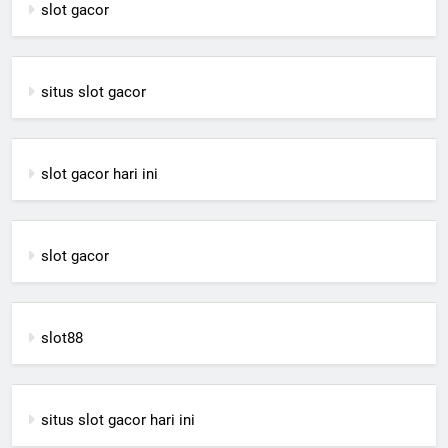
slot gacor
situs slot gacor
slot gacor hari ini
slot gacor
slot88
situs slot gacor hari ini