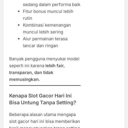
sedang dalam performa baik
Fitur bonus muncul lebih
rutin
Kombinasi kemenangan
muncul lebih sering
Alur permainan terasa
lancar dan ringan
Banyak pengguna menyukai model
seperti ini karena
lebih fair,
transparan, dan tidak
memusingkan.
Kenapa Slot Gacor Hari Ini
Bisa Untung Tanpa Setting?
Beberapa alasan utama mengapa
slot gacor hari ini bisa memberikan