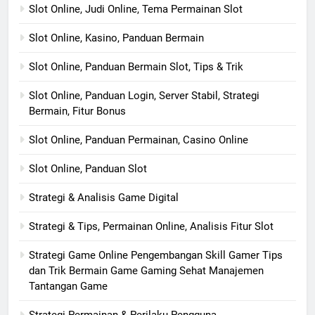
Slot Online, Judi Online, Tema Permainan Slot
Slot Online, Kasino, Panduan Bermain
Slot Online, Panduan Bermain Slot, Tips & Trik
Slot Online, Panduan Login, Server Stabil, Strategi
Bermain, Fitur Bonus
Slot Online, Panduan Permainan, Casino Online
Slot Online, Panduan Slot
Strategi & Analisis Game Digital
Strategi & Tips, Permainan Online, Analisis Fitur Slot
Strategi Game Online Pengembangan Skill Gamer Tips
dan Trik Bermain Game Gaming Sehat Manajemen
Tantangan Game