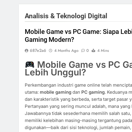
Analisis & Teknologi Digital
Mobile Game vs PC Game: Siapa Lebi
Gaming Modern?
687e2a6
4 Months Ago
0
4 Mins
Mobile Game vs PC G
Lebih Unggul?
Perkembangan industri game online telah mencipt
utama:
mobile gaming
dan
PC gaming
. Keduanya m
dan karakteristik yang berbeda, serta target pasar y
Pertanyaan yang sering muncul adalah, mana yang 
Jawabannya tidak sesederhana memilih salah satu,
memiliki kelebihan masing-masing tergantung pada
digunakan—baik dari sisi teknologi, jumlah pemain