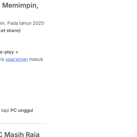
le Memimpin,
in. Pada tahun 2025:
et share)
to-play +
tis
spaceman
masuk
, tapi
PC unggul
PC Masih Raja