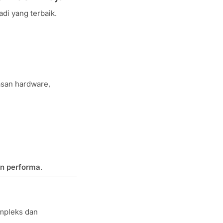
di yang terbaik.
asan hardware,
an performa
.
mpleks dan