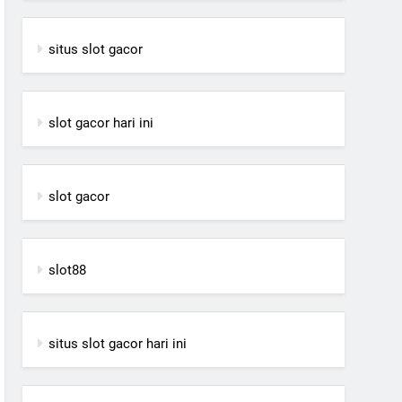
situs slot gacor
slot gacor hari ini
slot gacor
slot88
situs slot gacor hari ini