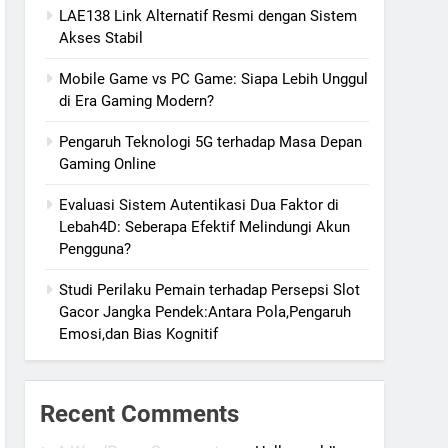
LAE138 Link Alternatif Resmi dengan Sistem
Akses Stabil
Mobile Game vs PC Game: Siapa Lebih Unggul
di Era Gaming Modern?
Pengaruh Teknologi 5G terhadap Masa Depan
Gaming Online
Evaluasi Sistem Autentikasi Dua Faktor di
Lebah4D: Seberapa Efektif Melindungi Akun
Pengguna?
Studi Perilaku Pemain terhadap Persepsi Slot
Gacor Jangka Pendek:Antara Pola,Pengaruh
Emosi,dan Bias Kognitif
Recent Comments