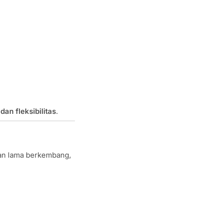
an fleksibilitas
.
dan lama berkembang,