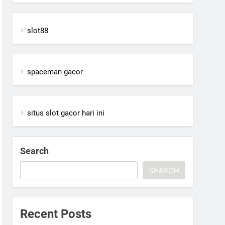
slot88
spaceman gacor
situs slot gacor hari ini
Search
SEARCH
Recent Posts