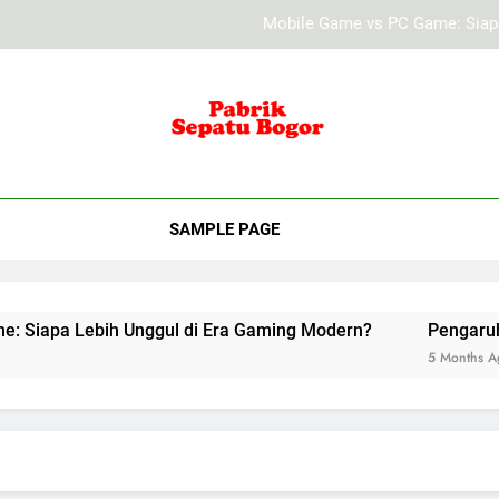
Mobile Game vs PC Game: Siapa
Pengaruh Teknologi 5
Evaluasi Sistem Autentikasi Dua Faktor di Lebah4D: Seber
rik Sepatu Bogor
LAE138 Link Altern
epatu Berkualitas Dari Pabrik Sepatu Bogor.
Mobile Game vs PC Game: Siapa
SAMPLE PAGE
Pengaruh Teknologi 5
Evaluasi Sistem Autentikasi Dua Faktor di Lebah4D: Seber
ih Unggul di Era Gaming Modern?
Pengaruh Teknologi 
5 Months Ago