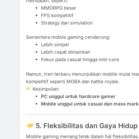
mendalam, seperti:
MMORPG besar
FPS kompetitif
Strategy dan simulation
Sementara mobile gaming cenderung:
Lebih simpel
Lebih cepat dimainkan
Fokus pada casual hingga mid-core
Namun, tren terbaru menunjukkan mobile mulai m
kompetitif seperti MOBA dan battle royale.
Kesimpulan:
PC unggul untuk hardcore gamer
Mobile unggul untuk casual dan mass mark
5. Fleksibilitas dan Gaya Hidup
Mobile gaming menang telak dalam hal fleksibilitas.