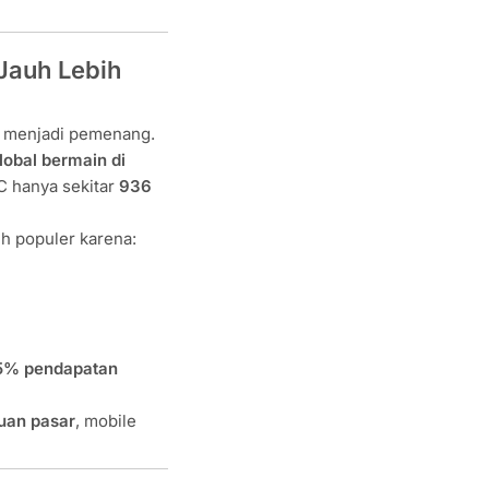
 Jauh Lebih
as menjadi pemenang.
lobal bermain di
C hanya sekitar
936
h populer karena:
5% pendapatan
uan pasar
, mobile