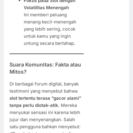
Fokus pada Slot dengan
Volatilitas Menengah
Ini memberi peluang
menang kecil-menengah
yang lebih sering, cocok
untuk kamu yang ingin
untung secara bertahap.
Suara Komunitas: Fakta atau
Mitos?
Di berbagai forum digital, banyak
testimoni yang menyebut bahwa
slot tertentu terasa “gacor alami”
tanpa perlu diotak-atik.
Mereka
menyukai sensasi ini karena lebih
jujur dan menyenangkan. Salah
satu pengguna bahkan menyebut: