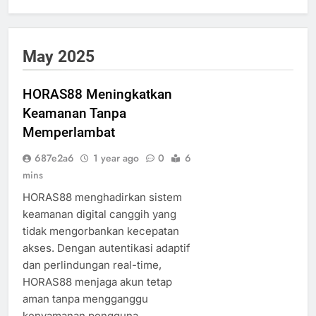
May 2025
HORAS88 Meningkatkan
Keamanan Tanpa
Memperlambat
687e2a6
1 year ago
0
6
mins
HORAS88 menghadirkan sistem
keamanan digital canggih yang
tidak mengorbankan kecepatan
akses. Dengan autentikasi adaptif
dan perlindungan real-time,
HORAS88 menjaga akun tetap
aman tanpa mengganggu
kenyamanan pengguna.