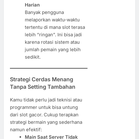
Harian
Banyak pengguna
melaporkan waktu-waktu
tertentu di mana slot terasa
lebih “ringan”. Ini bisa jadi
karena rotasi sistem atau
jumlah pemain yang lebih
sedikit.
Strategi Cerdas Menang
Tanpa Setting Tambahan
Kamu tidak perlu jadi teknisi atau
programmer untuk bisa untung
dari slot gacor. Cukup terapkan
strategi bermain yang sederhana
namun efektif:
Main Saat Server Tidak