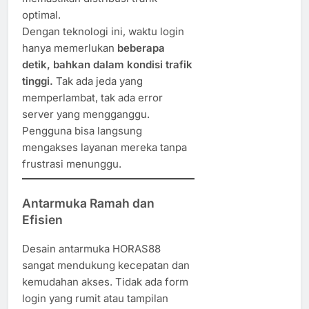
optimal.
Dengan teknologi ini, waktu login
hanya memerlukan
beberapa
detik, bahkan dalam kondisi trafik
tinggi.
Tak ada jeda yang
memperlambat, tak ada error
server yang mengganggu.
Pengguna bisa langsung
mengakses layanan mereka tanpa
frustrasi menunggu.
Antarmuka Ramah dan
Efisien
Desain antarmuka HORAS88
sangat mendukung kecepatan dan
kemudahan akses. Tidak ada form
login yang rumit atau tampilan