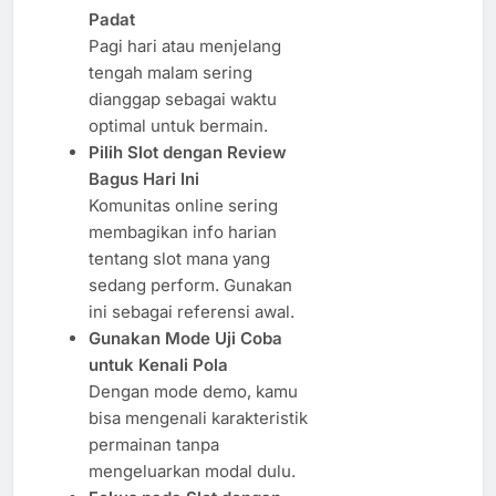
Padat
Pagi hari atau menjelang
tengah malam sering
dianggap sebagai waktu
optimal untuk bermain.
Pilih Slot dengan Review
Bagus Hari Ini
Komunitas online sering
membagikan info harian
tentang slot mana yang
sedang perform. Gunakan
ini sebagai referensi awal.
Gunakan Mode Uji Coba
untuk Kenali Pola
Dengan mode demo, kamu
bisa mengenali karakteristik
permainan tanpa
mengeluarkan modal dulu.