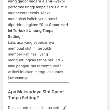
yang gacor secara alami
—yakni
performa tinggi tanpa harus diatur-
atur secara teknis. Maka
muncullah istilah yang ramai
diperbincangkan:
“Slot Gacor Hari
Ini Terbukti Untung Tanpa
Setting.”
Lalu, apa yang sebenarnya
membuat slot ini terbukti
memberikan hasil yang
menguntungkan tanpa perlu trik
atau pengaturan tersembunyi?
Artikel ini akan mengulas tuntas
jawabannya.
Apa Maksudnya Slot Gacor
Tanpa Setting?
Dalam konteks ini, “tanpa setting”