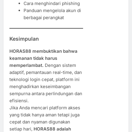
Cara menghindari phishing
Panduan mengelola akun di
berbagai perangkat
Kesimpulan
HORAS88 membuktikan bahwa
keamanan tidak harus
memperlambat.
Dengan sistem
adaptif, pemantauan real-time, dan
teknologi login cepat, platform ini
menghadirkan keseimbangan
sempurna antara perlindungan dan
efisiensi.
Jika Anda mencari platform akses
yang tidak hanya aman tetapi juga
cepat dan nyaman digunakan
setiap hari,
HORAS88 adalah