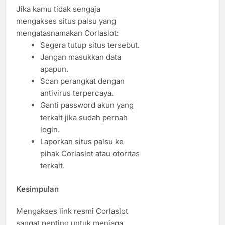
Jika kamu tidak sengaja
mengakses situs palsu yang
mengatasnamakan Corlaslot:
Segera tutup situs tersebut.
Jangan masukkan data
apapun.
Scan perangkat dengan
antivirus terpercaya.
Ganti password akun yang
terkait jika sudah pernah
login.
Laporkan situs palsu ke
pihak Corlaslot atau otoritas
terkait.
Kesimpulan
Mengakses link resmi Corlaslot
sangat penting untuk menjaga