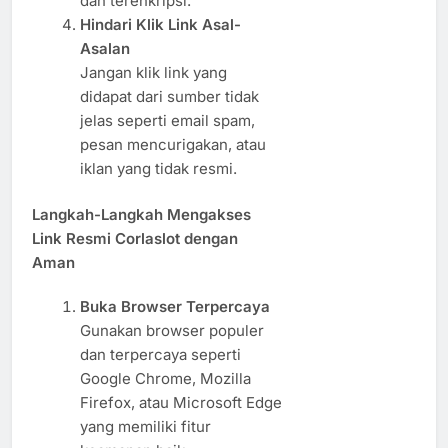
dan terenkripsi.
Hindari Klik Link Asal-
Asalan
Jangan klik link yang
didapat dari sumber tidak
jelas seperti email spam,
pesan mencurigakan, atau
iklan yang tidak resmi.
Langkah-Langkah Mengakses
Link Resmi Corlaslot dengan
Aman
Buka Browser Terpercaya
Gunakan browser populer
dan terpercaya seperti
Google Chrome, Mozilla
Firefox, atau Microsoft Edge
yang memiliki fitur