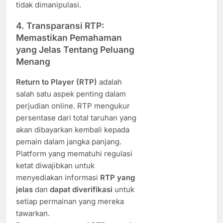
tidak dimanipulasi.
4. Transparansi RTP:
Memastikan Pemahaman
yang Jelas Tentang Peluang
Menang
Return to Player (RTP)
adalah
salah satu aspek penting dalam
perjudian online. RTP mengukur
persentase dari total taruhan yang
akan dibayarkan kembali kepada
pemain dalam jangka panjang.
Platform yang mematuhi regulasi
ketat diwajibkan untuk
menyediakan informasi
RTP yang
jelas
dan
dapat diverifikasi
untuk
setiap permainan yang mereka
tawarkan.