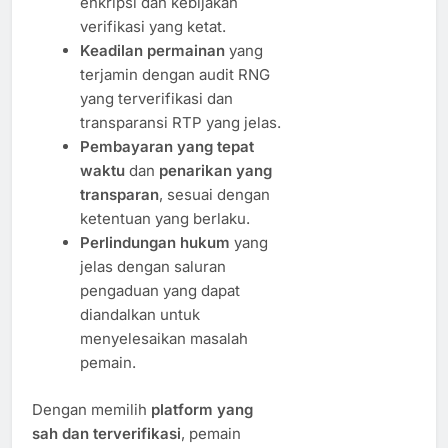
enkripsi dan kebijakan
verifikasi yang ketat.
Keadilan permainan
yang
terjamin dengan audit RNG
yang terverifikasi dan
transparansi RTP yang jelas.
Pembayaran yang tepat
waktu
dan
penarikan yang
transparan
, sesuai dengan
ketentuan yang berlaku.
Perlindungan hukum
yang
jelas dengan saluran
pengaduan yang dapat
diandalkan untuk
menyelesaikan masalah
pemain.
Dengan memilih
platform yang
sah dan terverifikasi
, pemain