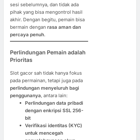
sesi sebelumnya, dan tidak ada
pihak yang bisa mengontrol hasil
akhir. Dengan begitu, pemain bisa
bermain dengan
rasa aman dan
percaya penuh
.
Perlindungan Pemain adalah
Prioritas
Slot gacor sah tidak hanya fokus
pada permainan, tetapi juga pada
perlindungan menyeluruh bagi
penggunanya
, antara lain:
Perlindungan data pribadi
dengan enkripsi SSL 256-
bit
Verifikasi identitas (KYC)
untuk mencegah