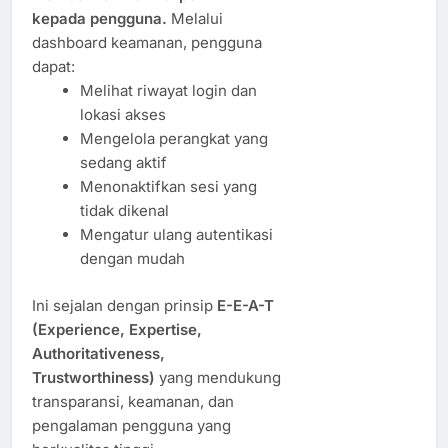
kepada pengguna.
Melalui
dashboard keamanan, pengguna
dapat:
Melihat riwayat login dan
lokasi akses
Mengelola perangkat yang
sedang aktif
Menonaktifkan sesi yang
tidak dikenal
Mengatur ulang autentikasi
dengan mudah
Ini sejalan dengan prinsip
E-E-A-T
(Experience, Expertise,
Authoritativeness,
Trustworthiness)
yang mendukung
transparansi, keamanan, dan
pengalaman pengguna yang