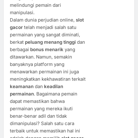
melindungi pemain dari
manipulasi.
Dalam dunia perjudian online,
slot
gacor
telah menjadi salah satu
permainan yang sangat diminati,
berkat
peluang menang tinggi
dan
berbagai
bonus menarik
yang
ditawarkan. Namun, semakin
banyaknya platform yang
menawarkan permainan ini juga
meningkatkan kekhawatiran terkait
keamanan
dan
keadilan
permainan
. Bagaimana pemain
dapat memastikan bahwa
permainan yang mereka ikuti
benar-benar adil dan tidak
dimanipulasi? Salah satu cara
terbaik untuk memastikan hal ini