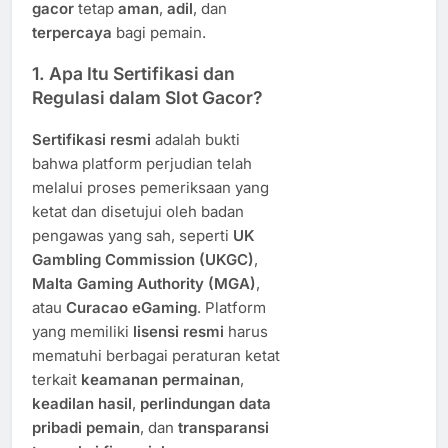
gacor
tetap
aman
,
adil
, dan
terpercaya
bagi pemain.
1. Apa Itu Sertifikasi dan
Regulasi dalam Slot Gacor?
Sertifikasi resmi
adalah bukti
bahwa platform perjudian telah
melalui proses pemeriksaan yang
ketat dan disetujui oleh badan
pengawas yang sah, seperti
UK
Gambling Commission (UKGC)
,
Malta Gaming Authority (MGA)
,
atau
Curacao eGaming
. Platform
yang memiliki
lisensi resmi
harus
mematuhi berbagai peraturan ketat
terkait
keamanan permainan
,
keadilan hasil
,
perlindungan data
pribadi pemain
, dan
transparansi