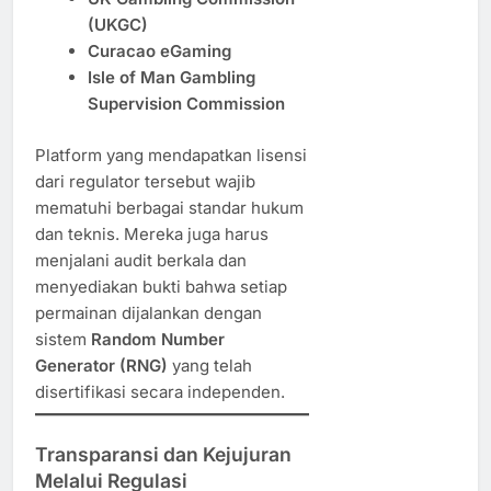
(UKGC)
Curacao eGaming
Isle of Man Gambling
Supervision Commission
Platform yang mendapatkan lisensi
dari regulator tersebut wajib
mematuhi berbagai standar hukum
dan teknis. Mereka juga harus
menjalani audit berkala dan
menyediakan bukti bahwa setiap
permainan dijalankan dengan
sistem
Random Number
Generator (RNG)
yang telah
disertifikasi secara independen.
Transparansi dan Kejujuran
Melalui Regulasi