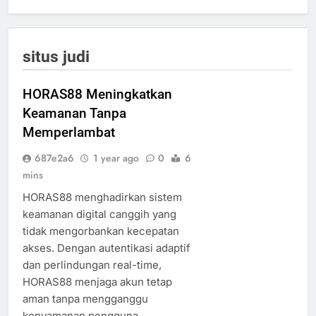
situs judi
HORAS88 Meningkatkan
Keamanan Tanpa
Memperlambat
687e2a6
1 year ago
0
6
mins
HORAS88 menghadirkan sistem
keamanan digital canggih yang
tidak mengorbankan kecepatan
akses. Dengan autentikasi adaptif
dan perlindungan real-time,
HORAS88 menjaga akun tetap
aman tanpa mengganggu
kenyamanan pengguna.