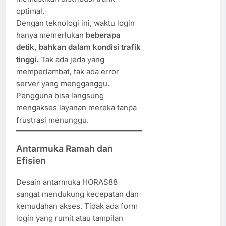
optimal.
Dengan teknologi ini, waktu login
hanya memerlukan
beberapa
detik, bahkan dalam kondisi trafik
tinggi.
Tak ada jeda yang
memperlambat, tak ada error
server yang mengganggu.
Pengguna bisa langsung
mengakses layanan mereka tanpa
frustrasi menunggu.
Antarmuka Ramah dan
Efisien
Desain antarmuka HORAS88
sangat mendukung kecepatan dan
kemudahan akses. Tidak ada form
login yang rumit atau tampilan