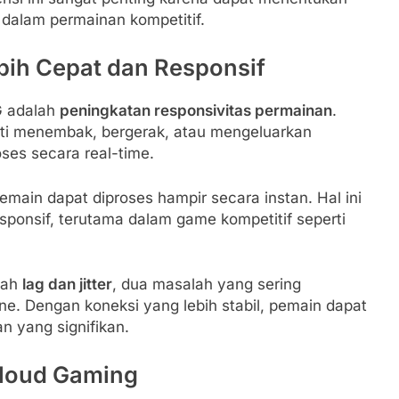
dalam permainan kompetitif.
ih Cepat dan Responsif
G adalah
peningkatan responsivitas permainan
.
rti menembak, bergerak, atau mengeluarkan
ses secara real-time.
emain dapat diproses hampir secara instan. Hal ini
ponsif, terutama dalam game kompetitif seperti
lah
lag dan jitter
, dua masalah yang sering
. Dengan koneksi yang lebih stabil, pemain dapat
n yang signifikan.
loud Gaming