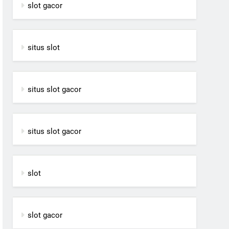
slot gacor
situs slot
situs slot gacor
situs slot gacor
slot
slot gacor