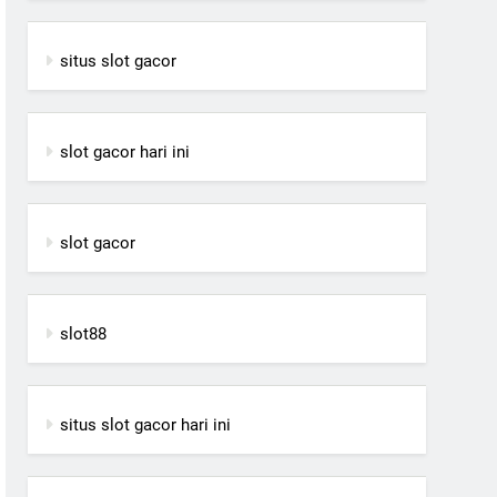
situs slot gacor
slot gacor hari ini
slot gacor
slot88
situs slot gacor hari ini