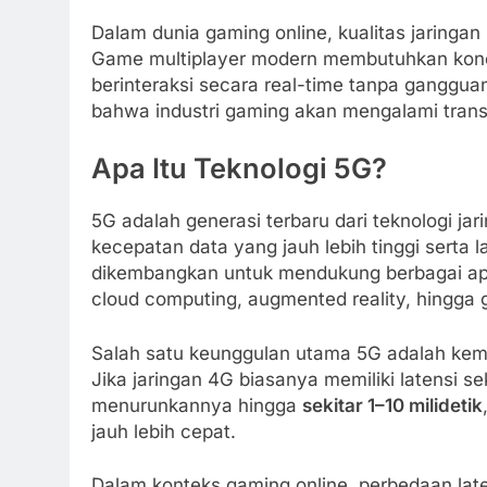
Dalam dunia gaming online, kualitas jaringa
Game multiplayer modern membutuhkan konek
berinteraksi secara real-time tanpa ganggua
bahwa industri gaming akan mengalami trans
Apa Itu Teknologi 5G?
5G adalah generasi terbaru dari teknologi ja
kecepatan data yang jauh lebih tinggi serta l
dikembangkan untuk mendukung berbagai aplika
cloud computing, augmented reality, hingga
Salah satu keunggulan utama 5G adalah kem
Jika jaringan 4G biasanya memiliki latensi se
menurunkannya hingga
sekitar 1–10 milidetik
jauh lebih cepat.
Dalam konteks gaming online, perbedaan lat