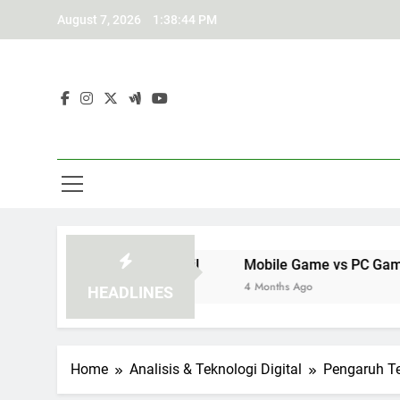
Skip
August 7, 2026
1:38:45 PM
to
content
Pab
Dapatkan S
istem Akses Stabil
Mobile Game vs PC Game: Siapa Leb
4 Months Ago
HEADLINES
Home
Analisis & Teknologi Digital
Pengaruh T