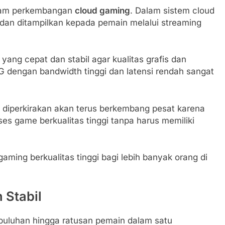
dalam perkembangan
cloud gaming
. Dalam sistem cloud
h dan ditampilkan kepada pemain melalui streaming
ang cepat dan stabil agar kualitas grafis dan
G dengan bandwidth tinggi dan latensi rendah sangat
g diperkirakan akan terus berkembang pesat karena
 game berkualitas tinggi tanpa harus memiliki
ming berkualitas tinggi bagi lebih banyak orang di
 Stabil
puluhan hingga ratusan pemain dalam satu