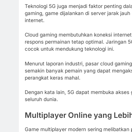
Teknologi 5G juga menjadi faktor penting 
gaming, game dijalankan di server jarak jau
internet.
Cloud gaming membutuhkan koneksi internet y
respons permainan tetap optimal. Jaringan 5
cocok untuk mendukung teknologi ini.
Menurut laporan industri, pasar cloud gamin
semakin banyak pemain yang dapat mengakses
perangkat keras mahal.
Dengan kata lain, 5G dapat membuka akses ga
seluruh dunia.
Multiplayer Online yang Lebih
Game multiplayer modern sering melibatkan 