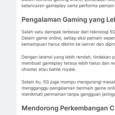
kelancaran gameplay serta performa pemain 
Pengalaman Gaming yang Leb
Salah satu dampak terbesar dari teknologi 5
Dalam game online, setiap aksi pemain sepe
kemampuan harus dikirim ke server dan dipro
Dengan latensi yang lebih rendah, tindakan p
membuat gameplay terasa lebih halus dan res
shooter atau battle royale.
Selain itu, 5G juga mampu mengurangi masa
mengganggu pengalaman bermain game online
menikmati permainan tanpa gangguan jaringa
Mendorong Perkembangan C