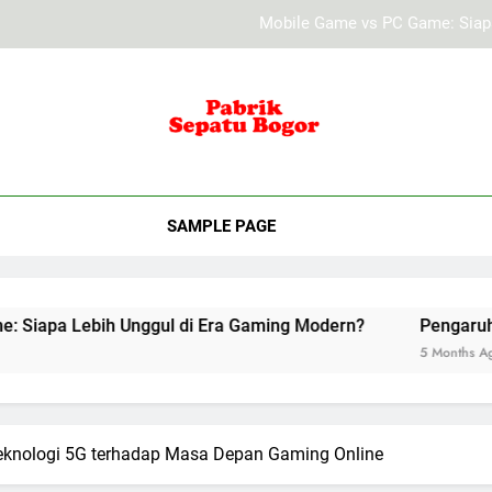
Mobile Game vs PC Game: Siapa
Pengaruh Teknologi 5
Evaluasi Sistem Autentikasi Dua Faktor di Lebah4D: Seber
rik Sepatu Bogor
LAE138 Link Altern
epatu Berkualitas Dari Pabrik Sepatu Bogor.
Mobile Game vs PC Game: Siapa
SAMPLE PAGE
Pengaruh Teknologi 5
Evaluasi Sistem Autentikasi Dua Faktor di Lebah4D: Seber
ih Unggul di Era Gaming Modern?
Pengaruh Teknologi 
5 Months Ago
eknologi 5G terhadap Masa Depan Gaming Online