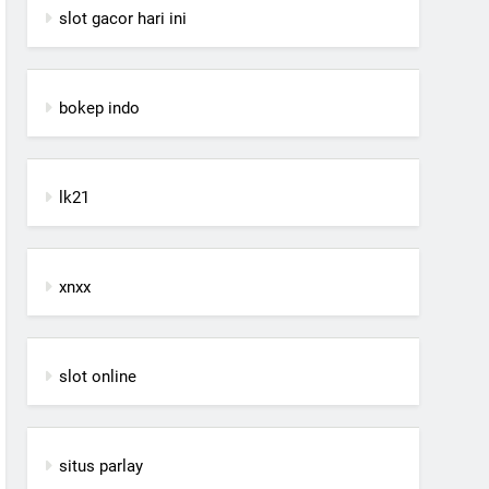
slot gacor hari ini
bokep indo
lk21
xnxx
slot online
situs parlay