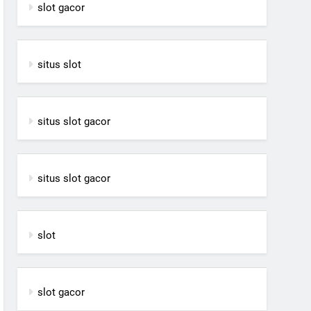
slot gacor
situs slot
situs slot gacor
situs slot gacor
slot
slot gacor