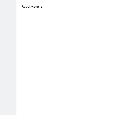
Read More