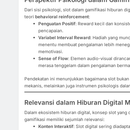
Dari sisi psikologi, slot dalam gamifikasi hiburan d
teori
behavioral reinforcement
:
Penguatan Positif
: Reward kecil dan konsis
pencapaian.
Variabel Interval Reward
: Hadiah yang munc
menentu membuat pengalaman lebih menega
memotivasi.
Sense of Flow
: Elemen audio-visual diranc
merasa tenggelam dalam pengalaman berma
Pendekatan ini menunjukkan bagaimana slot bukan
mekanis, melainkan juga instrumen psikologis dala
Relevansi dalam Hiburan Digital 
Dalam ekosistem hiburan digital, konsep slot yang
gamifikasi memiliki sejumlah relevansi:
Konten Interaktif
: Slot digital sering diadapt