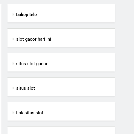
bokep tele
slot gacor hari ini
situs slot gacor
situs slot
link situs slot