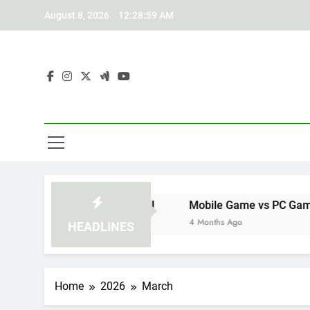
Skip
August 8, 2026
12:29:00 AM
to
content
Pab
Dapatkan S
istem Akses Stabil
Mobile Game vs PC Game: Siapa Leb
4 Months Ago
HEADLINES
Home
2026
March