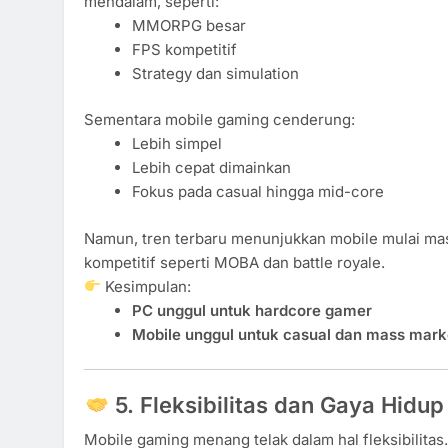
mendalam, seperti:
MMORPG besar
FPS kompetitif
Strategy dan simulation
Sementara mobile gaming cenderung:
Lebih simpel
Lebih cepat dimainkan
Fokus pada casual hingga mid-core
Namun, tren terbaru menunjukkan mobile mulai m
kompetitif seperti MOBA dan battle royale.
Kesimpulan:
PC unggul untuk hardcore gamer
Mobile unggul untuk casual dan mass mark
5. Fleksibilitas dan Gaya Hidup
Mobile gaming menang telak dalam hal fleksibilitas.