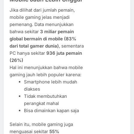
Jika dilihat dari jumlah pemain,
mobile gaming jelas menjadi
pemenang. Data menunjukkan
bahwa sekitar
3 miliar pemain
global bermain di mobile (83%
dari total gamer dunia)
, sementara
PC hanya sekitar
936 juta pemain
(26%)
Hal ini menunjukkan bahwa mobile
gaming jauh lebih populer karena:
Smartphone lebih mudah
diakses
Tidak membutuhkan
perangkat mahal
Bisa dimainkan kapan saja
Selain itu, mobile gaming juga
menguasai sekitar
55%