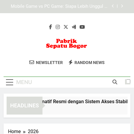
Skip
Pengaruh Teknologi 5G terhadap Masa Depan
to
Gaming Online
content
Evaluasi Sistem Autentikasi Dua Faktor di
Lebah4D: Seberapa Efektif Melindungi Akun
Pengguna?
LAE138 Link Alternatif Resmi dengan Sistem
Akses Stabil
Mobile Game vs PC Game: Siapa Lebih Unggul di
Era Gaming Modern?
Pabrik Sepatu
Dapatkan Sepatu Berkualitas Dari Pabrik
Pengaruh Teknologi 5G terhadap Masa Depan
NEWSLETTER
RANDOM NEWS
Gaming Online
Bogor
Sepatu Bogor.
Evaluasi Sistem Autentikasi Dua Faktor di
Lebah4D: Seberapa Efektif Melindungi Akun
MENU
Pengguna?
E138 Link Alternatif Resmi dengan Sistem Akses Stabil
HEADLINES
onths Ago
Home
2026