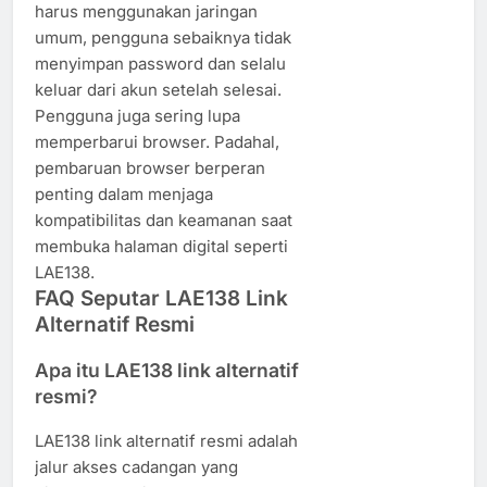
harus menggunakan jaringan
umum, pengguna sebaiknya tidak
menyimpan password dan selalu
keluar dari akun setelah selesai.
Pengguna juga sering lupa
memperbarui browser. Padahal,
pembaruan browser berperan
penting dalam menjaga
kompatibilitas dan keamanan saat
membuka halaman digital seperti
LAE138.
FAQ Seputar LAE138 Link
Alternatif Resmi
Apa itu LAE138 link alternatif
resmi?
LAE138 link alternatif resmi adalah
jalur akses cadangan yang