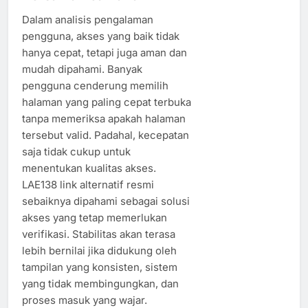
Dalam analisis pengalaman
pengguna, akses yang baik tidak
hanya cepat, tetapi juga aman dan
mudah dipahami. Banyak
pengguna cenderung memilih
halaman yang paling cepat terbuka
tanpa memeriksa apakah halaman
tersebut valid. Padahal, kecepatan
saja tidak cukup untuk
menentukan kualitas akses.
LAE138 link alternatif resmi
sebaiknya dipahami sebagai solusi
akses yang tetap memerlukan
verifikasi. Stabilitas akan terasa
lebih bernilai jika didukung oleh
tampilan yang konsisten, sistem
yang tidak membingungkan, dan
proses masuk yang wajar.