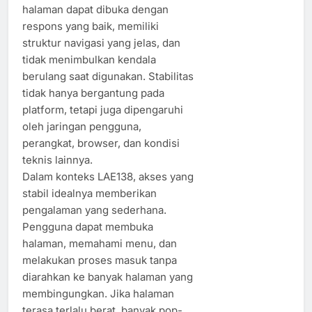
halaman dapat dibuka dengan
respons yang baik, memiliki
struktur navigasi yang jelas, dan
tidak menimbulkan kendala
berulang saat digunakan. Stabilitas
tidak hanya bergantung pada
platform, tetapi juga dipengaruhi
oleh jaringan pengguna,
perangkat, browser, dan kondisi
teknis lainnya.
Dalam konteks LAE138, akses yang
stabil idealnya memberikan
pengalaman yang sederhana.
Pengguna dapat membuka
halaman, memahami menu, dan
melakukan proses masuk tanpa
diarahkan ke banyak halaman yang
membingungkan. Jika halaman
terasa terlalu berat, banyak pop-