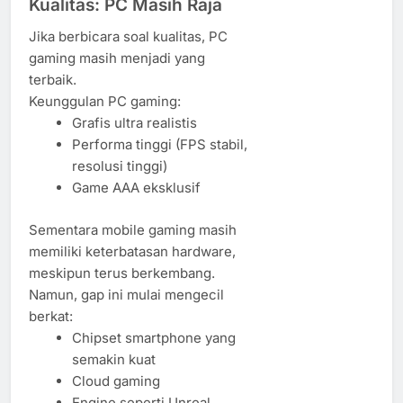
Kualitas: PC Masih Raja
Jika berbicara soal kualitas, PC
gaming masih menjadi yang
terbaik.
Keunggulan PC gaming:
Grafis ultra realistis
Performa tinggi (FPS stabil,
resolusi tinggi)
Game AAA eksklusif
Sementara mobile gaming masih
memiliki keterbatasan hardware,
meskipun terus berkembang.
Namun, gap ini mulai mengecil
berkat:
Chipset smartphone yang
semakin kuat
Cloud gaming
Engine seperti Unreal