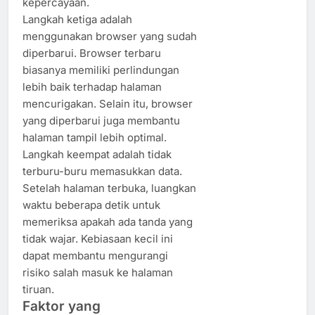
kepercayaan.
Langkah ketiga adalah
menggunakan browser yang sudah
diperbarui. Browser terbaru
biasanya memiliki perlindungan
lebih baik terhadap halaman
mencurigakan. Selain itu, browser
yang diperbarui juga membantu
halaman tampil lebih optimal.
Langkah keempat adalah tidak
terburu-buru memasukkan data.
Setelah halaman terbuka, luangkan
waktu beberapa detik untuk
memeriksa apakah ada tanda yang
tidak wajar. Kebiasaan kecil ini
dapat membantu mengurangi
risiko salah masuk ke halaman
tiruan.
Faktor yang