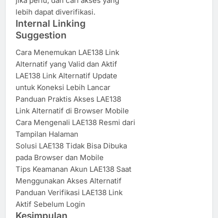
jika perlu, dan cari akses yang
lebih dapat diverifikasi.
Internal Linking
Suggestion
Cara Menemukan LAE138 Link
Alternatif yang Valid dan Aktif
LAE138 Link Alternatif Update
untuk Koneksi Lebih Lancar
Panduan Praktis Akses LAE138
Link Alternatif di Browser Mobile
Cara Mengenali LAE138 Resmi dari
Tampilan Halaman
Solusi LAE138 Tidak Bisa Dibuka
pada Browser dan Mobile
Tips Keamanan Akun LAE138 Saat
Menggunakan Akses Alternatif
Panduan Verifikasi LAE138 Link
Aktif Sebelum Login
Kesimpulan