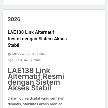
2026
LAE138 Link Alternatif
Resmi dengan Sistem Akses
Stabil
687e2a6
3 months
ago
0
17 mins
LAE138 Link
Alternatif Resmi
dengan Sistem
Akses Stabil
Dalam dunia digital yang semakin
dinamis, stabilitas akses menjadi