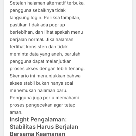
Setelah halaman alternatif terbuka,
pengguna sebaiknya tidak
langsung login. Periksa tampilan,
pastikan tidak ada pop-up
berlebihan, dan lihat apakah menu
berjalan normal. Jika halaman
terlihat konsisten dan tidak
meminta data yang aneh, barulah
pengguna dapat melanjutkan
proses akses dengan lebih tenang.
Skenario ini menunjukkan bahwa
akses stabil bukan hanya soal
menemukan halaman baru.
Pengguna juga perlu memahami
proses pengecekan agar tetap
aman.
Insight Pengalaman:
Stabilitas Harus Berjalan
Bersama Keamanan