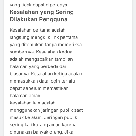
yang tidak dapat dipercaya.
Kesalahan yang Sering
Dilakukan Pengguna
Kesalahan pertama adalah
langsung mengklik link pertama
yang ditemukan tanpa memeriksa
sumbernya. Kesalahan kedua
adalah mengabaikan tampilan
halaman yang berbeda dari
biasanya. Kesalahan ketiga adalah
memasukkan data login terlalu
cepat sebelum memastikan
halaman aman.
Kesalahan lain adalah
menggunakan jaringan publik saat
masuk ke akun. Jaringan publik
sering kali kurang aman karena
digunakan banyak orang. Jika