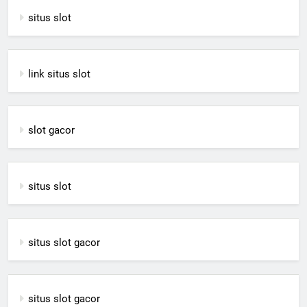
situs slot
link situs slot
slot gacor
situs slot
situs slot gacor
situs slot gacor