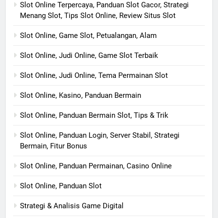
Slot Online Terpercaya, Panduan Slot Gacor, Strategi
Menang Slot, Tips Slot Online, Review Situs Slot
Slot Online, Game Slot, Petualangan, Alam
Slot Online, Judi Online, Game Slot Terbaik
Slot Online, Judi Online, Tema Permainan Slot
Slot Online, Kasino, Panduan Bermain
Slot Online, Panduan Bermain Slot, Tips & Trik
Slot Online, Panduan Login, Server Stabil, Strategi
Bermain, Fitur Bonus
Slot Online, Panduan Permainan, Casino Online
Slot Online, Panduan Slot
Strategi & Analisis Game Digital