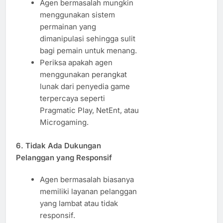
Agen bermasalah mungkin
menggunakan sistem
permainan yang
dimanipulasi sehingga sulit
bagi pemain untuk menang.
Periksa apakah agen
menggunakan perangkat
lunak dari penyedia game
terpercaya seperti
Pragmatic Play, NetEnt, atau
Microgaming.
6. Tidak Ada Dukungan
Pelanggan yang Responsif
Agen bermasalah biasanya
memiliki layanan pelanggan
yang lambat atau tidak
responsif.