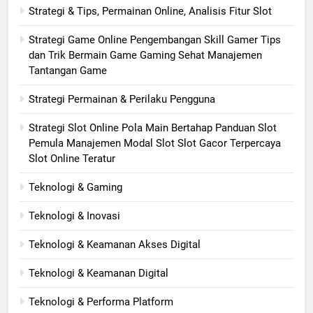
Strategi & Tips, Permainan Online, Analisis Fitur Slot
Strategi Game Online Pengembangan Skill Gamer Tips
dan Trik Bermain Game Gaming Sehat Manajemen
Tantangan Game
Strategi Permainan & Perilaku Pengguna
Strategi Slot Online Pola Main Bertahap Panduan Slot
Pemula Manajemen Modal Slot Slot Gacor Terpercaya
Slot Online Teratur
Teknologi & Gaming
Teknologi & Inovasi
Teknologi & Keamanan Akses Digital
Teknologi & Keamanan Digital
Teknologi & Performa Platform