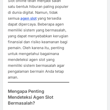
Slot online telah menjadi salah
satu bentuk hiburan paling populer
di dunia digital. Namun, tidak
semua
agen slot
yang tersedia
dapat dipercaya. Beberapa agen
memiliki sistem yang bermasalah,
yang dapat menyebabkan kerugian
finansial dan risiko keamanan bagi
pemain. Oleh karena itu, penting
untuk mengetahui bagaimana
mendeteksi agen slot yang
memiliki sistem bermasalah agar
pengalaman bermain Anda tetap
aman.
Mengapa Penting
Mendeteksi Agen Slot
Bermasalah?