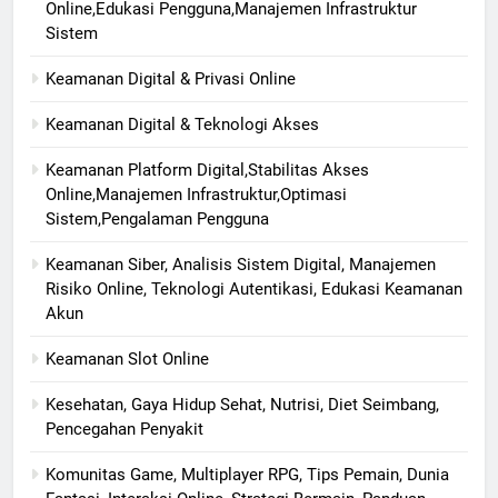
Online,Edukasi Pengguna,Manajemen Infrastruktur
Sistem
Keamanan Digital & Privasi Online
Keamanan Digital & Teknologi Akses
Keamanan Platform Digital,Stabilitas Akses
Online,Manajemen Infrastruktur,Optimasi
Sistem,Pengalaman Pengguna
Keamanan Siber, Analisis Sistem Digital, Manajemen
Risiko Online, Teknologi Autentikasi, Edukasi Keamanan
Akun
Keamanan Slot Online
Kesehatan, Gaya Hidup Sehat, Nutrisi, Diet Seimbang,
Pencegahan Penyakit
Komunitas Game, Multiplayer RPG, Tips Pemain, Dunia