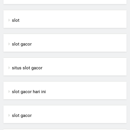
slot
slot gacor
situs slot gacor
slot gacor hari ini
slot gacor