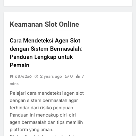
Keamanan Slot Online
Cara Mendeteksi Agen Slot
dengan Sistem Bermasalah:
Panduan Lengkap untuk
Pemain
687e2a6
2 years ago
0
7
mins
Pelajari cara mendeteksi agen slot
dengan sistem bermasalah agar
terhindar dari risiko penipuan.
Panduan ini mencakup ciri-ciri
agen bermasalah dan tips memilih
platform yang aman.