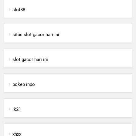
slot88
situs slot gacor hari ini
slot gacor hari ini
bokep indo
lk21
xnxx