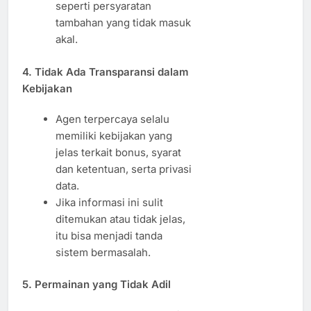
seperti persyaratan
tambahan yang tidak masuk
akal.
4. Tidak Ada Transparansi dalam
Kebijakan
Agen terpercaya selalu
memiliki kebijakan yang
jelas terkait bonus, syarat
dan ketentuan, serta privasi
data.
Jika informasi ini sulit
ditemukan atau tidak jelas,
itu bisa menjadi tanda
sistem bermasalah.
5. Permainan yang Tidak Adil