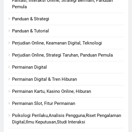
Fantasi, Interaksi Online, Strategi Bermain, Panduan
Pemula
Panduan & Strategi
Panduan & Tutorial
Perjudian Online, Keamanan Digital, Teknologi
Perjudian Online, Strategi Taruhan, Panduan Pemula
Permainan Digital
Permainan Digital & Tren Hiburan
Permainan Kartu, Kasino Online, Hiburan
Permainan Slot, Fitur Permainan
Psikologi Perilaku,Analisis Pengguna,Riset Pengalaman
Digital,Ilmu Keputusan,Studi Interaksi