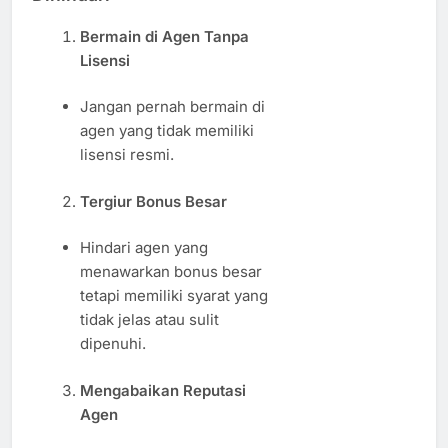
Bermain di Agen Tanpa
Lisensi
Jangan pernah bermain di
agen yang tidak memiliki
lisensi resmi.
Tergiur Bonus Besar
Hindari agen yang
menawarkan bonus besar
tetapi memiliki syarat yang
tidak jelas atau sulit
dipenuhi.
Mengabaikan Reputasi
Agen