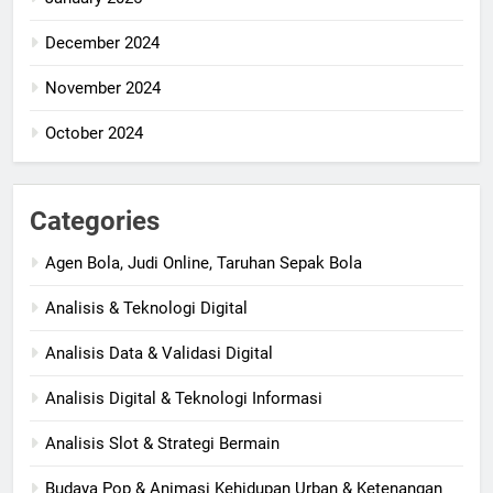
December 2024
November 2024
October 2024
Categories
Agen Bola, Judi Online, Taruhan Sepak Bola
Analisis & Teknologi Digital
Analisis Data & Validasi Digital
Analisis Digital & Teknologi Informasi
Analisis Slot & Strategi Bermain
Budaya Pop & Animasi Kehidupan Urban & Ketenangan