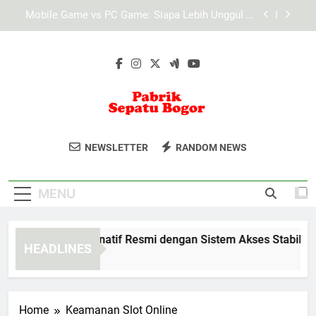
Skip
Pengaruh Teknologi 5G terhadap Masa Depan
to
Gaming Online
content
Evaluasi Sistem Autentikasi Dua Faktor di
Lebah4D: Seberapa Efektif Melindungi Akun
Pengguna?
LAE138 Link Alternatif Resmi dengan Sistem
Akses Stabil
Mobile Game vs PC Game: Siapa Lebih Unggul di
Era Gaming Modern?
Pabrik Sepatu
Dapatkan Sepatu Berkualitas Dari Pabrik
Pengaruh Teknologi 5G terhadap Masa Depan
NEWSLETTER
RANDOM NEWS
Gaming Online
Bogor
Sepatu Bogor.
Evaluasi Sistem Autentikasi Dua Faktor di
Lebah4D: Seberapa Efektif Melindungi Akun
MENU
Pengguna?
E138 Link Alternatif Resmi dengan Sistem Akses Stabil
HEADLINES
Months Ago
Home
Keamanan Slot Online