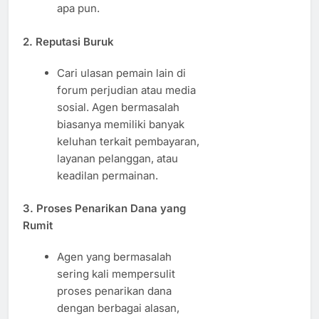
apa pun.
2. Reputasi Buruk
Cari ulasan pemain lain di
forum perjudian atau media
sosial. Agen bermasalah
biasanya memiliki banyak
keluhan terkait pembayaran,
layanan pelanggan, atau
keadilan permainan.
3. Proses Penarikan Dana yang
Rumit
Agen yang bermasalah
sering kali mempersulit
proses penarikan dana
dengan berbagai alasan,