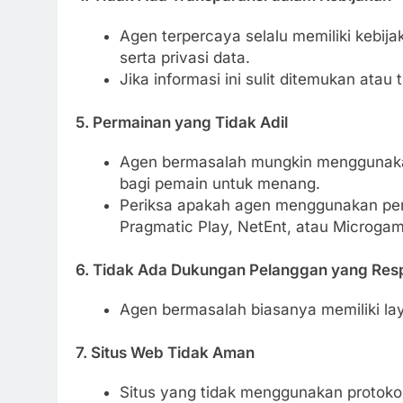
Agen terpercaya selalu memiliki kebija
serta privasi data.
Jika informasi ini sulit ditemukan atau 
5. Permainan yang Tidak Adil
Agen bermasalah mungkin menggunakan
bagi pemain untuk menang.
Periksa apakah agen menggunakan pera
Pragmatic Play, NetEnt, atau Microgam
6. Tidak Ada Dukungan Pelanggan yang Res
Agen bermasalah biasanya memiliki lay
7. Situs Web Tidak Aman
Situs yang tidak menggunakan protoko