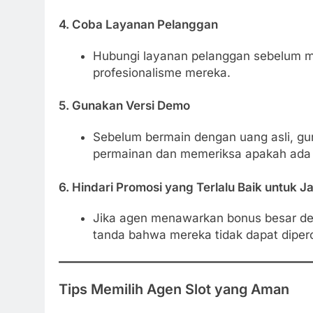
4. Coba Layanan Pelanggan
Hubungi layanan pelanggan sebelum me
profesionalisme mereka.
5. Gunakan Versi Demo
Sebelum bermain dengan uang asli, gu
permainan dan memeriksa apakah ada 
6. Hindari Promosi yang Terlalu Baik untuk J
Jika agen menawarkan bonus besar denga
tanda bahwa mereka tidak dapat diper
Tips Memilih Agen Slot yang Aman