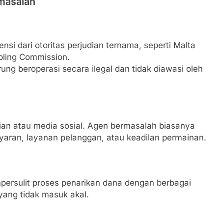
rmasalah
ensi dari otoritas perjudian ternama, seperti Malta
ling Commission.
ung beroperasi secara ilegal dan tidak diawasi oleh
dian atau media sosial. Agen bermasalah biasanya
yaran, layanan pelanggan, atau keadilan permainan.
persulit proses penarikan dana dengan berbagai
yang tidak masuk akal.