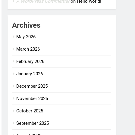
A WordPress Commenter
on
Hello world!
Archives
May 2026
March 2026
February 2026
January 2026
December 2025
November 2025
October 2025
September 2025