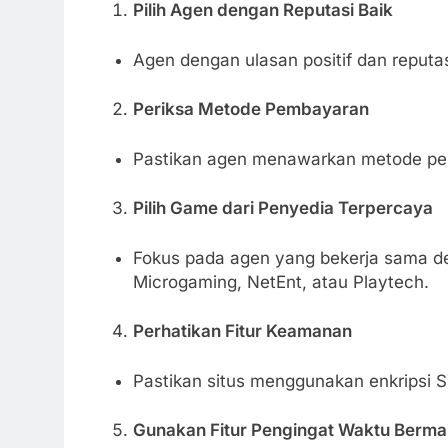
Pilih Agen dengan Reputasi Baik
Agen dengan ulasan positif dan reputa
Periksa Metode Pembayaran
Pastikan agen menawarkan metode pe
Pilih Game dari Penyedia Terpercaya
Fokus pada agen yang bekerja sama 
Microgaming, NetEnt, atau Playtech.
Perhatikan Fitur Keamanan
Pastikan situs menggunakan enkripsi SS
Gunakan Fitur Pengingat Waktu Berma