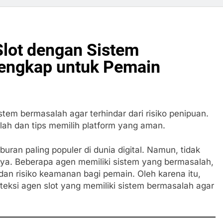
lot dengan Sistem
engkap untuk Pemain
stem bermasalah agar terhindar dari risiko penipuan.
lah dan tips memilih platform yang aman.
buran paling populer di dunia digital. Namun, tidak
aya. Beberapa agen memiliki sistem yang bermasalah,
an risiko keamanan bagi pemain. Oleh karena itu,
ksi agen slot yang memiliki sistem bermasalah agar