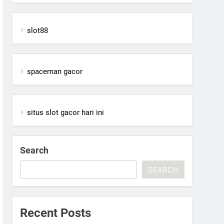
slot88
spaceman gacor
situs slot gacor hari ini
Search
SEARCH
Recent Posts