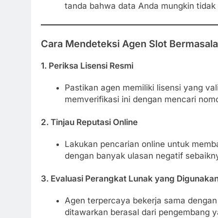
tanda bahwa data Anda mungkin tidak t
Cara Mendeteksi Agen Slot Bermasal
1. Periksa Lisensi Resmi
Pastikan agen memiliki lisensi yang val
memverifikasi ini dengan mencari nomor l
2. Tinjau Reputasi Online
Lakukan pencarian online untuk memb
dengan banyak ulasan negatif sebaikny
3. Evaluasi Perangkat Lunak yang Digunaka
Agen terpercaya bekerja sama dengan 
ditawarkan berasal dari pengembang ya