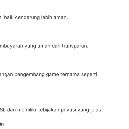
si baik cenderung lebih aman.
mbayaran yang aman dan transparan.
dengan pengembang game ternama seperti
L dan memiliki kebijakan privasi yang jelas.
in