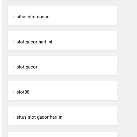
situs slot gacor
slot gacor hari ini
slot gacor
slot88
situs slot gacor hari ini