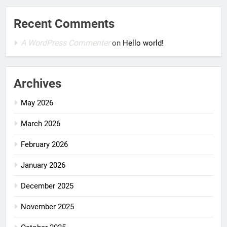
Recent Comments
A WordPress Commenter
on
Hello world!
Archives
May 2026
March 2026
February 2026
January 2026
December 2025
November 2025