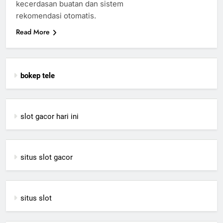
kecerdasan buatan dan sistem
rekomendasi otomatis.
Read More
bokep tele
slot gacor hari ini
situs slot gacor
situs slot