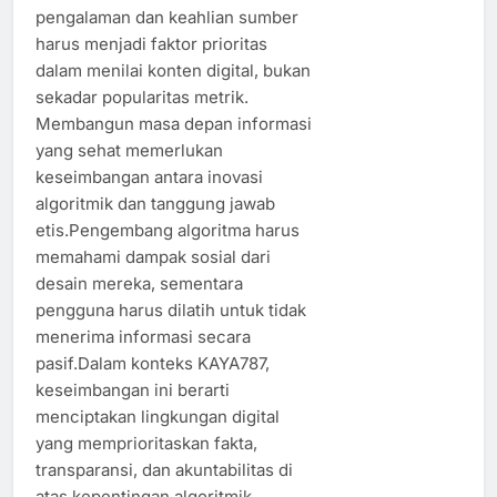
pengalaman dan keahlian sumber
harus menjadi faktor prioritas
dalam menilai konten digital, bukan
sekadar popularitas metrik.
Membangun masa depan informasi
yang sehat memerlukan
keseimbangan antara inovasi
algoritmik dan tanggung jawab
etis.Pengembang algoritma harus
memahami dampak sosial dari
desain mereka, sementara
pengguna harus dilatih untuk tidak
menerima informasi secara
pasif.Dalam konteks KAYA787,
keseimbangan ini berarti
menciptakan lingkungan digital
yang memprioritaskan fakta,
transparansi, dan akuntabilitas di
atas kepentingan algoritmik