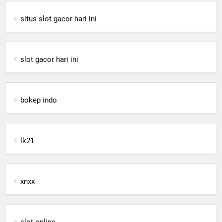
situs slot gacor hari ini
slot gacor hari ini
bokep indo
lk21
xnxx
slot online