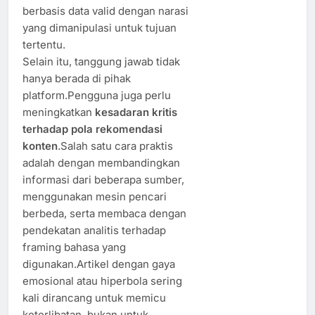
berbasis data valid dengan narasi
yang dimanipulasi untuk tujuan
tertentu.
Selain itu, tanggung jawab tidak
hanya berada di pihak
platform.Pengguna juga perlu
meningkatkan
kesadaran kritis
terhadap pola rekomendasi
konten
.Salah satu cara praktis
adalah dengan membandingkan
informasi dari beberapa sumber,
menggunakan mesin pencari
berbeda, serta membaca dengan
pendekatan analitis terhadap
framing bahasa yang
digunakan.Artikel dengan gaya
emosional atau hiperbola sering
kali dirancang untuk memicu
keterlibatan, bukan untuk