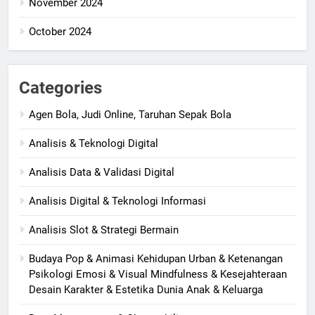
November 2024
October 2024
Categories
Agen Bola, Judi Online, Taruhan Sepak Bola
Analisis & Teknologi Digital
Analisis Data & Validasi Digital
Analisis Digital & Teknologi Informasi
Analisis Slot & Strategi Bermain
Budaya Pop & Animasi Kehidupan Urban & Ketenangan
Psikologi Emosi & Visual Mindfulness & Kesejahteraan
Desain Karakter & Estetika Dunia Anak & Keluarga