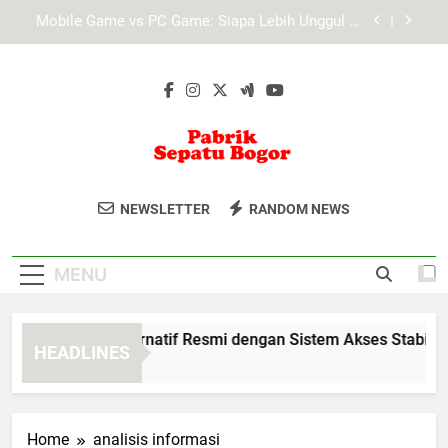
Skip
Pengaruh Teknologi 5G terhadap Masa Depan
to
Gaming Online
content
Evaluasi Sistem Autentikasi Dua Faktor di
Lebah4D: Seberapa Efektif Melindungi Akun
Pengguna?
LAE138 Link Alternatif Resmi dengan Sistem
Akses Stabil
Mobile Game vs PC Game: Siapa Lebih Unggul di
Era Gaming Modern?
Pabrik Sepatu
Dapatkan Sepatu Berkualitas Dari Pabrik
Pengaruh Teknologi 5G terhadap Masa Depan
NEWSLETTER
RANDOM NEWS
Gaming Online
Bogor
Sepatu Bogor.
Evaluasi Sistem Autentikasi Dua Faktor di
Lebah4D: Seberapa Efektif Melindungi Akun
MENU
Pengguna?
AE138 Link Alternatif Resmi dengan Sistem Akses Stabil
HEADLINES
 Months Ago
Home
analisis informasi