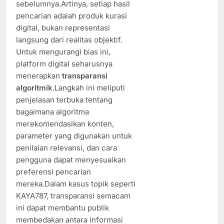
sebelumnya.Artinya, setiap hasil
pencarian adalah produk kurasi
digital, bukan representasi
langsung dari realitas objektif.
Untuk mengurangi bias ini,
platform digital seharusnya
menerapkan
transparansi
algoritmik
.Langkah ini meliputi
penjelasan terbuka tentang
bagaimana algoritma
merekomendasikan konten,
parameter yang digunakan untuk
penilaian relevansi, dan cara
pengguna dapat menyesuaikan
preferensi pencarian
mereka.Dalam kasus topik seperti
KAYA787, transparansi semacam
ini dapat membantu publik
membedakan antara informasi