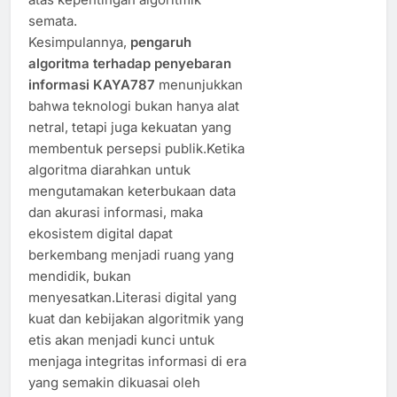
semata.
Kesimpulannya,
pengaruh
algoritma terhadap penyebaran
informasi KAYA787
menunjukkan
bahwa teknologi bukan hanya alat
netral, tetapi juga kekuatan yang
membentuk persepsi publik.Ketika
algoritma diarahkan untuk
mengutamakan keterbukaan data
dan akurasi informasi, maka
ekosistem digital dapat
berkembang menjadi ruang yang
mendidik, bukan
menyesatkan.Literasi digital yang
kuat dan kebijakan algoritmik yang
etis akan menjadi kunci untuk
menjaga integritas informasi di era
yang semakin dikuasai oleh