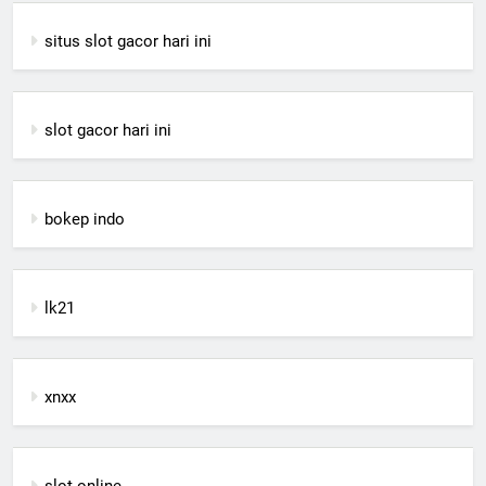
situs slot gacor hari ini
slot gacor hari ini
bokep indo
lk21
xnxx
slot online