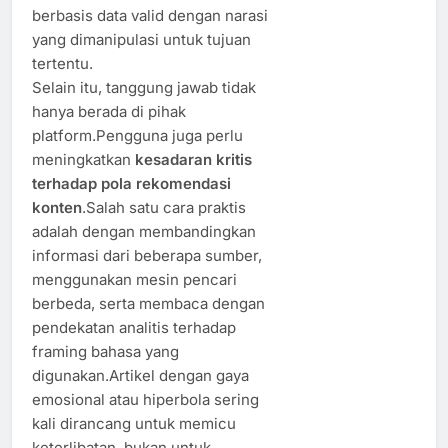
berbasis data valid dengan narasi
yang dimanipulasi untuk tujuan
tertentu.
Selain itu, tanggung jawab tidak
hanya berada di pihak
platform.Pengguna juga perlu
meningkatkan
kesadaran kritis
terhadap pola rekomendasi
konten
.Salah satu cara praktis
adalah dengan membandingkan
informasi dari beberapa sumber,
menggunakan mesin pencari
berbeda, serta membaca dengan
pendekatan analitis terhadap
framing bahasa yang
digunakan.Artikel dengan gaya
emosional atau hiperbola sering
kali dirancang untuk memicu
keterlibatan, bukan untuk