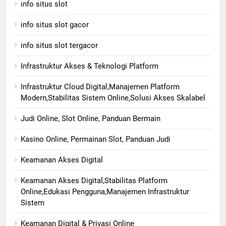
info situs slot
info situs slot gacor
info situs slot tergacor
Infrastruktur Akses & Teknologi Platform
Infrastruktur Cloud Digital,Manajemen Platform
Modern,Stabilitas Sistem Online,Solusi Akses Skalabel
Judi Online, Slot Online, Panduan Bermain
Kasino Online, Permainan Slot, Panduan Judi
Keamanan Akses Digital
Keamanan Akses Digital,Stabilitas Platform
Online,Edukasi Pengguna,Manajemen Infrastruktur
Sistem
Keamanan Digital & Privasi Online