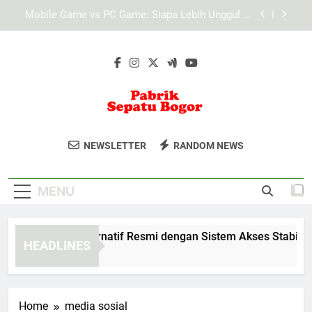
Skip
Pengaruh Teknologi 5G terhadap Masa Depan
to
Gaming Online
content
Evaluasi Sistem Autentikasi Dua Faktor di
Lebah4D: Seberapa Efektif Melindungi Akun
Pengguna?
LAE138 Link Alternatif Resmi dengan Sistem
Akses Stabil
Mobile Game vs PC Game: Siapa Lebih Unggul di
Era Gaming Modern?
Pabrik Sepatu
Dapatkan Sepatu Berkualitas Dari Pabrik
Pengaruh Teknologi 5G terhadap Masa Depan
NEWSLETTER
RANDOM NEWS
Gaming Online
Bogor
Sepatu Bogor.
Evaluasi Sistem Autentikasi Dua Faktor di
Lebah4D: Seberapa Efektif Melindungi Akun
MENU
Pengguna?
AE138 Link Alternatif Resmi dengan Sistem Akses Stabil
HEADLINES
 Months Ago
Home
media sosial