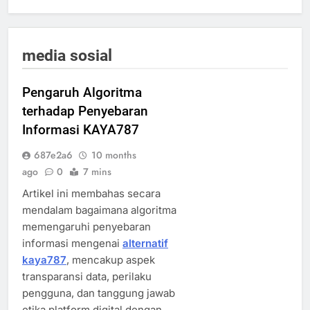
media sosial
Pengaruh Algoritma
terhadap Penyebaran
Informasi KAYA787
687e2a6
10 months
ago
0
7 mins
Artikel ini membahas secara
mendalam bagaimana algoritma
memengaruhi penyebaran
informasi mengenai
alternatif
kaya787
, mencakup aspek
transparansi data, perilaku
pengguna, dan tanggung jawab
etika platform digital dengan