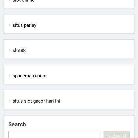
situs parlay
slot88
spaceman gacor
situs slot gacor hari ini
Search
SEARCH