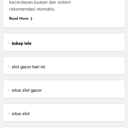
kecerdasan buatan dan sistem
rekomendasi otomatis.
Read More
bokep tele
slot gacor hari ini
situs slot gacor
situs slot