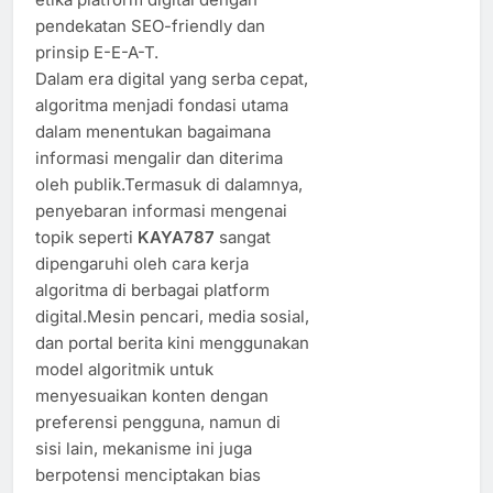
pendekatan SEO-friendly dan
prinsip E-E-A-T.
Dalam era digital yang serba cepat,
algoritma menjadi fondasi utama
dalam menentukan bagaimana
informasi mengalir dan diterima
oleh publik.Termasuk di dalamnya,
penyebaran informasi mengenai
topik seperti
KAYA787
sangat
dipengaruhi oleh cara kerja
algoritma di berbagai platform
digital.Mesin pencari, media sosial,
dan portal berita kini menggunakan
model algoritmik untuk
menyesuaikan konten dengan
preferensi pengguna, namun di
sisi lain, mekanisme ini juga
berpotensi menciptakan bias