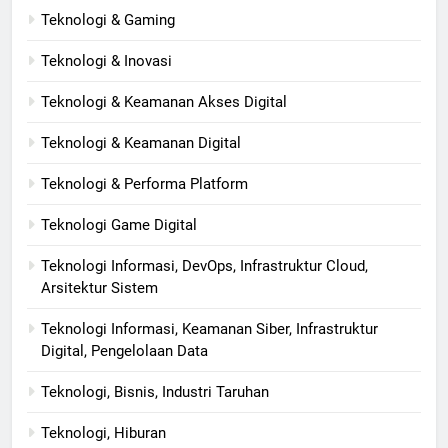
Teknologi & Gaming
Teknologi & Inovasi
Teknologi & Keamanan Akses Digital
Teknologi & Keamanan Digital
Teknologi & Performa Platform
Teknologi Game Digital
Teknologi Informasi, DevOps, Infrastruktur Cloud,
Arsitektur Sistem
Teknologi Informasi, Keamanan Siber, Infrastruktur
Digital, Pengelolaan Data
Teknologi, Bisnis, Industri Taruhan
Teknologi, Hiburan