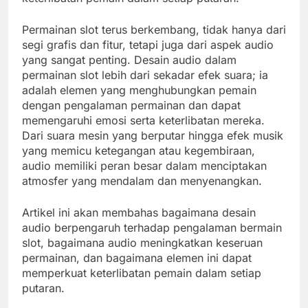
Permainan slot terus berkembang, tidak hanya dari
segi grafis dan fitur, tetapi juga dari aspek audio
yang sangat penting. Desain audio dalam
permainan slot lebih dari sekadar efek suara; ia
adalah elemen yang menghubungkan pemain
dengan pengalaman permainan dan dapat
memengaruhi emosi serta keterlibatan mereka.
Dari suara mesin yang berputar hingga efek musik
yang memicu ketegangan atau kegembiraan,
audio memiliki peran besar dalam menciptakan
atmosfer yang mendalam dan menyenangkan.
Artikel ini akan membahas bagaimana desain
audio berpengaruh terhadap pengalaman bermain
slot, bagaimana audio meningkatkan keseruan
permainan, dan bagaimana elemen ini dapat
memperkuat keterlibatan pemain dalam setiap
putaran.