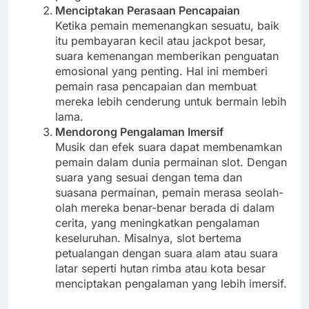
Menciptakan Perasaan Pencapaian
Ketika pemain memenangkan sesuatu, baik
itu pembayaran kecil atau jackpot besar,
suara kemenangan memberikan penguatan
emosional yang penting. Hal ini memberi
pemain rasa pencapaian dan membuat
mereka lebih cenderung untuk bermain lebih
lama.
Mendorong Pengalaman Imersif
Musik dan efek suara dapat membenamkan
pemain dalam dunia permainan slot. Dengan
suara yang sesuai dengan tema dan
suasana permainan, pemain merasa seolah-
olah mereka benar-benar berada di dalam
cerita, yang meningkatkan pengalaman
keseluruhan. Misalnya, slot bertema
petualangan dengan suara alam atau suara
latar seperti hutan rimba atau kota besar
menciptakan pengalaman yang lebih imersif.