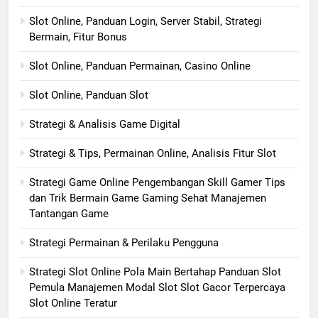
Slot Online, Panduan Login, Server Stabil, Strategi
Bermain, Fitur Bonus
Slot Online, Panduan Permainan, Casino Online
Slot Online, Panduan Slot
Strategi & Analisis Game Digital
Strategi & Tips, Permainan Online, Analisis Fitur Slot
Strategi Game Online Pengembangan Skill Gamer Tips
dan Trik Bermain Game Gaming Sehat Manajemen
Tantangan Game
Strategi Permainan & Perilaku Pengguna
Strategi Slot Online Pola Main Bertahap Panduan Slot
Pemula Manajemen Modal Slot Slot Gacor Terpercaya
Slot Online Teratur