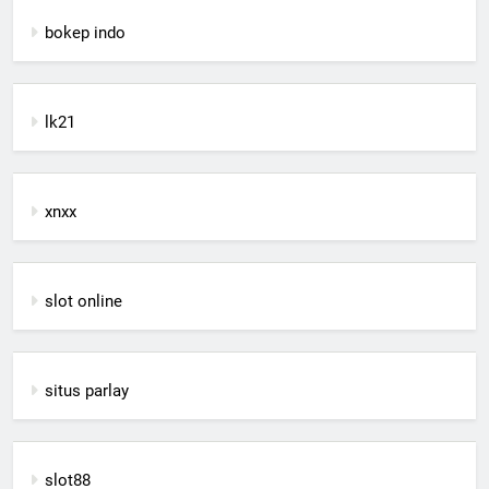
bokep indo
lk21
xnxx
slot online
situs parlay
slot88