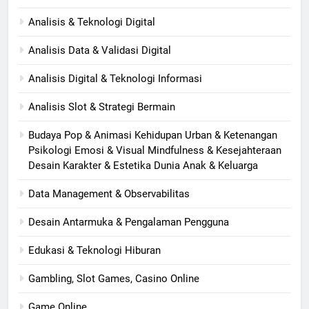
Analisis & Teknologi Digital
Analisis Data & Validasi Digital
Analisis Digital & Teknologi Informasi
Analisis Slot & Strategi Bermain
Budaya Pop & Animasi Kehidupan Urban & Ketenangan
Psikologi Emosi & Visual Mindfulness & Kesejahteraan
Desain Karakter & Estetika Dunia Anak & Keluarga
Data Management & Observabilitas
Desain Antarmuka & Pengalaman Pengguna
Edukasi & Teknologi Hiburan
Gambling, Slot Games, Casino Online
Game Online