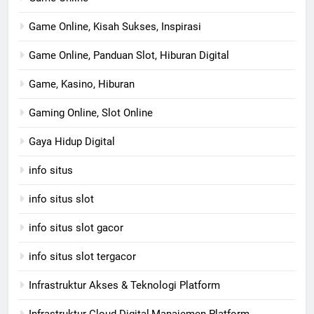
Game Online, Kisah Sukses, Inspirasi
Game Online, Panduan Slot, Hiburan Digital
Game, Kasino, Hiburan
Gaming Online, Slot Online
Gaya Hidup Digital
info situs
info situs slot
info situs slot gacor
info situs slot tergacor
Infrastruktur Akses & Teknologi Platform
Infrastruktur Cloud Digital,Manajemen Platform