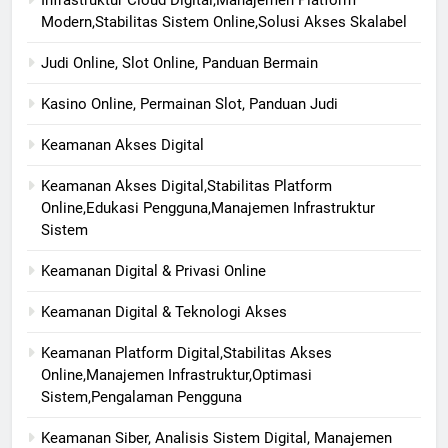
Modern,Stabilitas Sistem Online,Solusi Akses Skalabel
Judi Online, Slot Online, Panduan Bermain
Kasino Online, Permainan Slot, Panduan Judi
Keamanan Akses Digital
Keamanan Akses Digital,Stabilitas Platform
Online,Edukasi Pengguna,Manajemen Infrastruktur
Sistem
Keamanan Digital & Privasi Online
Keamanan Digital & Teknologi Akses
Keamanan Platform Digital,Stabilitas Akses
Online,Manajemen Infrastruktur,Optimasi
Sistem,Pengalaman Pengguna
Keamanan Siber, Analisis Sistem Digital, Manajemen