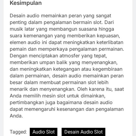
Kesimpulan
Desain audio memainkan peran yang sangat
penting dalam pengalaman bermain slot. Dari
musik latar yang membangun suasana hingga
suara kemenangan yang memberikan kepuasan,
elemen audio ini dapat meningkatkan keterlibatan
pemain dan memperkaya pengalaman permainan.
Dengan menciptakan atmosfer yang tepat,
memberikan umpan balik yang menyenangkan,
dan meningkatkan ketegangan atau kegembiraan
dalam permainan, desain audio memainkan peran
besar dalam membuat permainan slot lebih
menarik dan menyenangkan. Oleh karena itu, saat
Anda memilih mesin slot untuk dimainkan,
pertimbangkan juga bagaimana desain audio
dapat memengaruhi kesenangan dan pengalaman
Anda.
Tagged:
Audio Slot
Desain Audio Slot