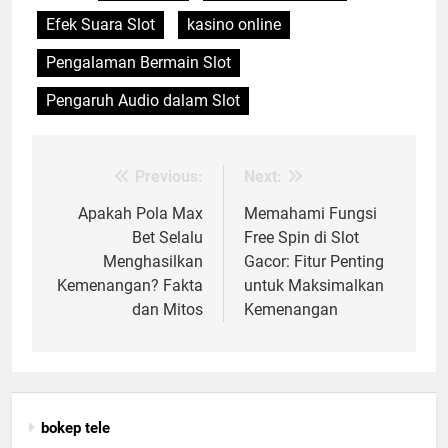
Efek Suara Slot
kasino online
Pengalaman Bermain Slot
Pengaruh Audio dalam Slot
Previous:
Next:
Post
navigation
Apakah Pola Max
Memahami Fungsi
Bet Selalu
Free Spin di Slot
Menghasilkan
Gacor: Fitur Penting
Kemenangan? Fakta
untuk Maksimalkan
dan Mitos
Kemenangan
bokep tele