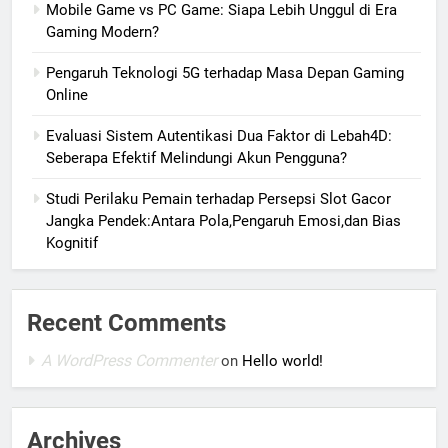
Mobile Game vs PC Game: Siapa Lebih Unggul di Era
Gaming Modern?
Pengaruh Teknologi 5G terhadap Masa Depan Gaming
Online
Evaluasi Sistem Autentikasi Dua Faktor di Lebah4D:
Seberapa Efektif Melindungi Akun Pengguna?
Studi Perilaku Pemain terhadap Persepsi Slot Gacor
Jangka Pendek:Antara Pola,Pengaruh Emosi,dan Bias
Kognitif
Recent Comments
A WordPress Commenter
on
Hello world!
Archives