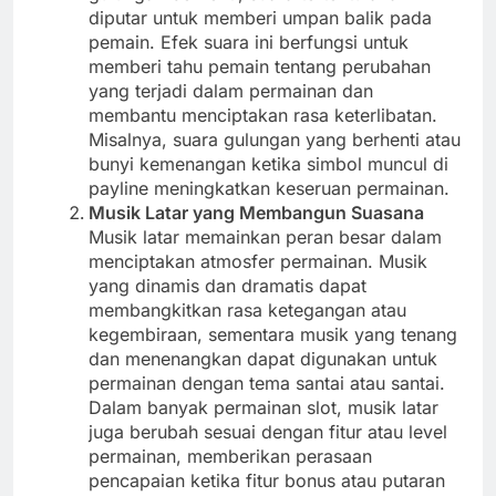
diputar untuk memberi umpan balik pada
pemain. Efek suara ini berfungsi untuk
memberi tahu pemain tentang perubahan
yang terjadi dalam permainan dan
membantu menciptakan rasa keterlibatan.
Misalnya, suara gulungan yang berhenti atau
bunyi kemenangan ketika simbol muncul di
payline meningkatkan keseruan permainan.
Musik Latar yang Membangun Suasana
Musik latar memainkan peran besar dalam
menciptakan atmosfer permainan. Musik
yang dinamis dan dramatis dapat
membangkitkan rasa ketegangan atau
kegembiraan, sementara musik yang tenang
dan menenangkan dapat digunakan untuk
permainan dengan tema santai atau santai.
Dalam banyak permainan slot, musik latar
juga berubah sesuai dengan fitur atau level
permainan, memberikan perasaan
pencapaian ketika fitur bonus atau putaran