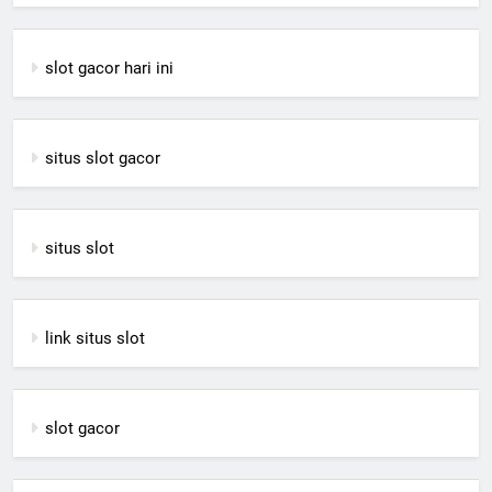
slot gacor hari ini
situs slot gacor
situs slot
link situs slot
slot gacor