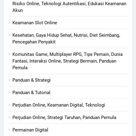
Risiko Online, Teknologi Autentikasi, Edukasi Keamanan
Akun
Keamanan Slot Online
Kesehatan, Gaya Hidup Sehat, Nutrisi, Diet Seimbang,
Pencegahan Penyakit
Komunitas Game, Multiplayer RPG, Tips Pemain, Dunia
Fantasi, Interaksi Online, Strategi Bermain, Panduan
Pemula
Panduan & Strategi
Panduan & Tutorial
Perjudian Online, Keamanan Digital, Teknologi
Perjudian Online, Strategi Taruhan, Panduan Pemula
Permainan Digital