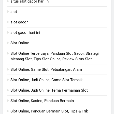
situs slot gacor hari ini
slot
slot gacor
slot gacor hari ini
Slot Online
Slot Online Terpercaya, Panduan Slot Gacor, Strategi
Menang Slot, Tips Slot Online, Review Situs Slot
Slot Online, Game Slot, Petualangan, Alam
Slot Online, Judi Online, Game Slot Terbaik
Slot Online, Judi Online, Tema Permainan Slot
Slot Online, Kasino, Panduan Bermain
Slot Online, Panduan Bermain Slot, Tips & Trik