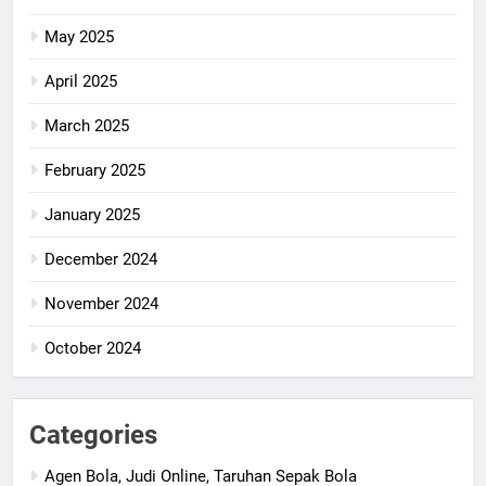
May 2025
April 2025
March 2025
February 2025
January 2025
December 2024
November 2024
October 2024
Categories
Agen Bola, Judi Online, Taruhan Sepak Bola