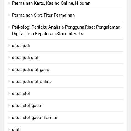
Permainan Kartu, Kasino Online, Hiburan
Permainan Slot, Fitur Permainan
Psikologi Perilaku,Analisis Pengguna,Riset Pengalaman
Digital,Ilmu Keputusan,Studi Interaksi
situs judi
situs judi slot
situs judi slot gacor
situs judi slot online
situs slot
situs slot gacor
situs slot gacor hari ini
slot