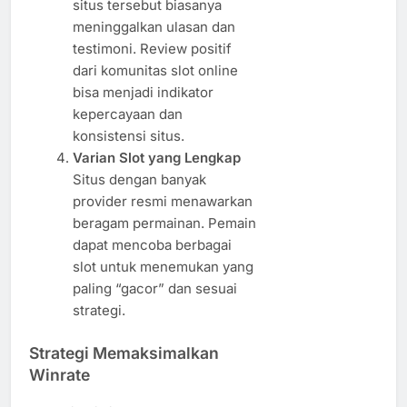
situs tersebut biasanya
meninggalkan ulasan dan
testimoni. Review positif
dari komunitas slot online
bisa menjadi indikator
kepercayaan dan
konsistensi situs.
Varian Slot yang Lengkap
Situs dengan banyak
provider resmi menawarkan
beragam permainan. Pemain
dapat mencoba berbagai
slot untuk menemukan yang
paling “gacor” dan sesuai
strategi.
Strategi Memaksimalkan
Winrate