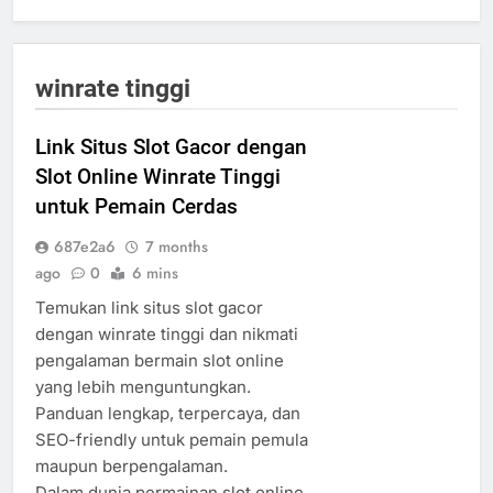
winrate tinggi
Link Situs Slot Gacor dengan
Slot Online Winrate Tinggi
untuk Pemain Cerdas
687e2a6
7 months
ago
0
6 mins
Temukan link situs slot gacor
dengan winrate tinggi dan nikmati
pengalaman bermain slot online
yang lebih menguntungkan.
Panduan lengkap, terpercaya, dan
SEO-friendly untuk pemain pemula
maupun berpengalaman.
Dalam dunia permainan slot online,