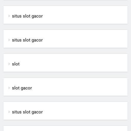
situs slot gacor
situs slot gacor
slot
slot gacor
situs slot gacor