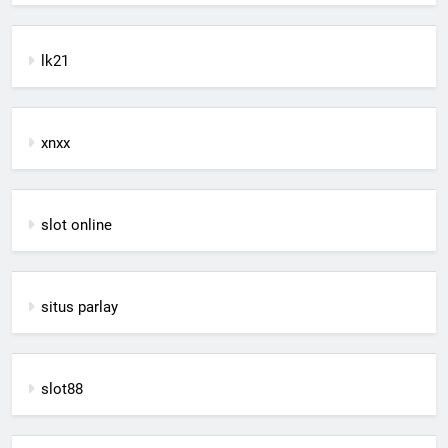
lk21
xnxx
slot online
situs parlay
slot88