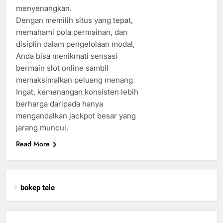
menyenangkan.
Dengan memilih situs yang tepat,
memahami pola permainan, dan
disiplin dalam pengelolaan modal,
Anda bisa menikmati sensasi
bermain slot online sambil
memaksimalkan peluang menang.
Ingat, kemenangan konsisten lebih
berharga daripada hanya
mengandalkan jackpot besar yang
jarang muncul.
Read More
bokep tele