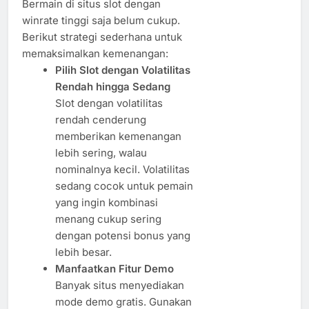
Bermain di situs slot dengan
winrate tinggi saja belum cukup.
Berikut strategi sederhana untuk
memaksimalkan kemenangan:
Pilih Slot dengan Volatilitas
Rendah hingga Sedang
Slot dengan volatilitas
rendah cenderung
memberikan kemenangan
lebih sering, walau
nominalnya kecil. Volatilitas
sedang cocok untuk pemain
yang ingin kombinasi
menang cukup sering
dengan potensi bonus yang
lebih besar.
Manfaatkan Fitur Demo
Banyak situs menyediakan
mode demo gratis. Gunakan