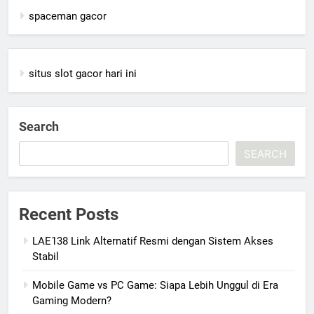
spaceman gacor
situs slot gacor hari ini
Search
SEARCH
Recent Posts
LAE138 Link Alternatif Resmi dengan Sistem Akses
Stabil
Mobile Game vs PC Game: Siapa Lebih Unggul di Era
Gaming Modern?