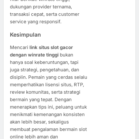
dukungan provider ternama,
transaksi cepat, serta customer
service yang responsif.
Kesimpulan
Mencari
link situs slot gacor
dengan winrate tinggi
bukan
hanya soal keberuntungan, tapi
juga strategi, pengetahuan, dan
disiplin. Pemain yang cerdas selalu
memperhatikan lisensi situs, RTP,
review komunitas, serta strategi
bermain yang tepat. Dengan
menerapkan tips ini, peluang untuk
menikmati kemenangan konsisten
akan lebih besar, sekaligus
membuat pengalaman bermain slot
online lebih aman dan