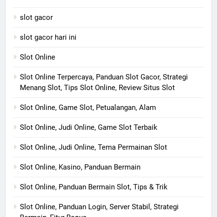
slot gacor
slot gacor hari ini
Slot Online
Slot Online Terpercaya, Panduan Slot Gacor, Strategi
Menang Slot, Tips Slot Online, Review Situs Slot
Slot Online, Game Slot, Petualangan, Alam
Slot Online, Judi Online, Game Slot Terbaik
Slot Online, Judi Online, Tema Permainan Slot
Slot Online, Kasino, Panduan Bermain
Slot Online, Panduan Bermain Slot, Tips & Trik
Slot Online, Panduan Login, Server Stabil, Strategi