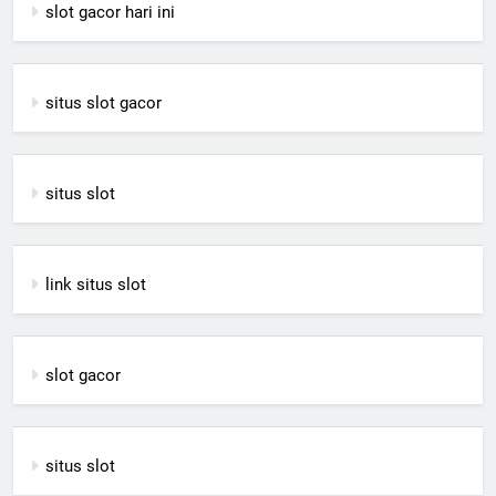
slot gacor hari ini
situs slot gacor
situs slot
link situs slot
slot gacor
situs slot