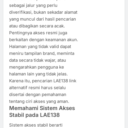
sebagai jalur yang perlu
diverifikasi, bukan sekadar alamat
yang muncul dari hasil pencarian
atau dibagikan secara acak.
Pentingnya akses resmi juga
berkaitan dengan keamanan akun.
Halaman yang tidak valid dapat
meniru tampilan brand, meminta
data secara tidak wajar, atau
mengarahkan pengguna ke
halaman lain yang tidak jelas.
Karena itu, pencarian LAE138 link
alternatif resmi harus selalu
disertai dengan pemahaman
tentang ciri akses yang aman.
Memahami Sistem Akses
Stabil pada LAE138
Sistem akses stabil berarti