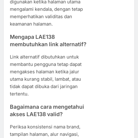
digunakan ketika halaman utama
mengalami kendala, dengan tetap
memperhatikan validitas dan
keamanan halaman.
Mengapa LAE138
membutuhkan link alternatif?
Link alternatif dibutuhkan untuk
membantu pengguna tetap dapat
mengakses halaman ketika jalur
utama kurang stabil, lambat, atau
tidak dapat dibuka dari jaringan
tertentu.
Bagaimana cara mengetahui
akses LAE138 valid?
Periksa konsistensi nama brand,
tampilan halaman, alur navigasi,