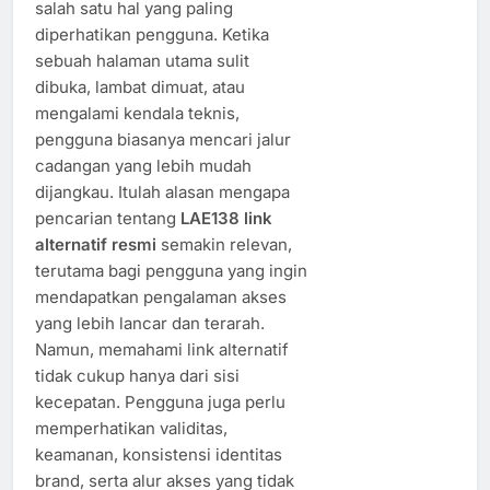
salah satu hal yang paling
diperhatikan pengguna. Ketika
sebuah halaman utama sulit
dibuka, lambat dimuat, atau
mengalami kendala teknis,
pengguna biasanya mencari jalur
cadangan yang lebih mudah
dijangkau. Itulah alasan mengapa
pencarian tentang
LAE138 link
alternatif resmi
semakin relevan,
terutama bagi pengguna yang ingin
mendapatkan pengalaman akses
yang lebih lancar dan terarah.
Namun, memahami link alternatif
tidak cukup hanya dari sisi
kecepatan. Pengguna juga perlu
memperhatikan validitas,
keamanan, konsistensi identitas
brand, serta alur akses yang tidak