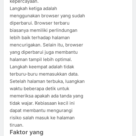
kepercayaan.
Langkah ketiga adalah
menggunakan browser yang sudah
diperbarui. Browser terbaru
biasanya memiliki perlindungan
lebih baik terhadap halaman
mencurigakan. Selain itu, browser
yang diperbarui juga membantu
halaman tampil lebih optimal.
Langkah keempat adalah tidak
terburu-buru memasukkan data.
Setelah halaman terbuka, luangkan
waktu beberapa detik untuk
memeriksa apakah ada tanda yang
tidak wajar. Kebiasaan kecil ini
dapat membantu mengurangi
risiko salah masuk ke halaman
tiruan.
Faktor yang