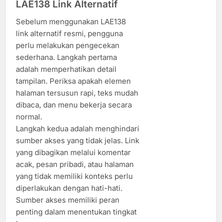
LAE138 Link Alternatif
Sebelum menggunakan LAE138
link alternatif resmi, pengguna
perlu melakukan pengecekan
sederhana. Langkah pertama
adalah memperhatikan detail
tampilan. Periksa apakah elemen
halaman tersusun rapi, teks mudah
dibaca, dan menu bekerja secara
normal.
Langkah kedua adalah menghindari
sumber akses yang tidak jelas. Link
yang dibagikan melalui komentar
acak, pesan pribadi, atau halaman
yang tidak memiliki konteks perlu
diperlakukan dengan hati-hati.
Sumber akses memiliki peran
penting dalam menentukan tingkat