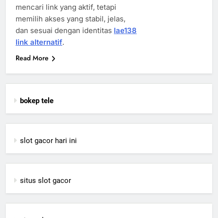
mencari link yang aktif, tetapi
memilih akses yang stabil, jelas,
dan sesuai dengan identitas
lae138
link alternatif
.
Read More
bokep tele
slot gacor hari ini
situs slot gacor