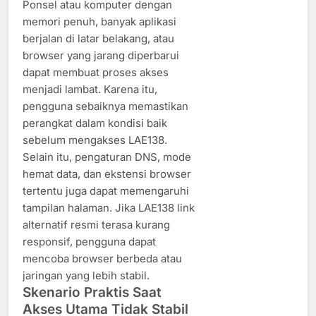
Ponsel atau komputer dengan
memori penuh, banyak aplikasi
berjalan di latar belakang, atau
browser yang jarang diperbarui
dapat membuat proses akses
menjadi lambat. Karena itu,
pengguna sebaiknya memastikan
perangkat dalam kondisi baik
sebelum mengakses LAE138.
Selain itu, pengaturan DNS, mode
hemat data, dan ekstensi browser
tertentu juga dapat memengaruhi
tampilan halaman. Jika LAE138 link
alternatif resmi terasa kurang
responsif, pengguna dapat
mencoba browser berbeda atau
jaringan yang lebih stabil.
Skenario Praktis Saat
Akses Utama Tidak Stabil