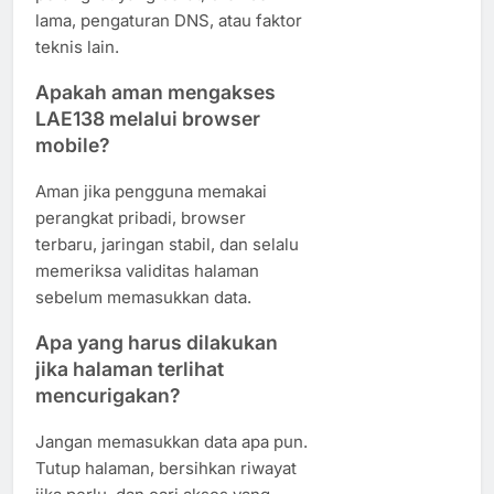
lama, pengaturan DNS, atau faktor
teknis lain.
Apakah aman mengakses
LAE138 melalui browser
mobile?
Aman jika pengguna memakai
perangkat pribadi, browser
terbaru, jaringan stabil, dan selalu
memeriksa validitas halaman
sebelum memasukkan data.
Apa yang harus dilakukan
jika halaman terlihat
mencurigakan?
Jangan memasukkan data apa pun.
Tutup halaman, bersihkan riwayat