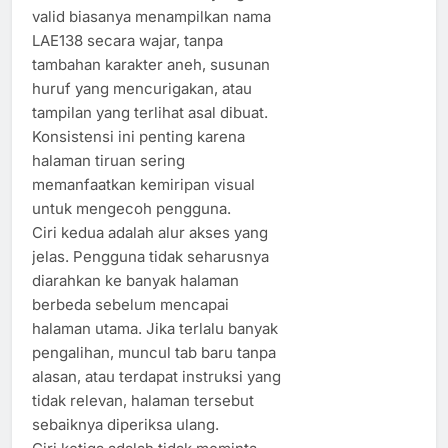
valid biasanya menampilkan nama
LAE138 secara wajar, tanpa
tambahan karakter aneh, susunan
huruf yang mencurigakan, atau
tampilan yang terlihat asal dibuat.
Konsistensi ini penting karena
halaman tiruan sering
memanfaatkan kemiripan visual
untuk mengecoh pengguna.
Ciri kedua adalah alur akses yang
jelas. Pengguna tidak seharusnya
diarahkan ke banyak halaman
berbeda sebelum mencapai
halaman utama. Jika terlalu banyak
pengalihan, muncul tab baru tanpa
alasan, atau terdapat instruksi yang
tidak relevan, halaman tersebut
sebaiknya diperiksa ulang.