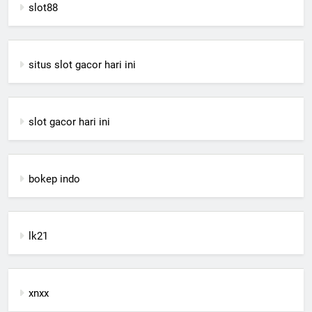
slot88
situs slot gacor hari ini
slot gacor hari ini
bokep indo
lk21
xnxx