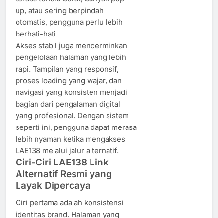
up, atau sering berpindah
otomatis, pengguna perlu lebih
berhati-hati.
Akses stabil juga mencerminkan
pengelolaan halaman yang lebih
rapi. Tampilan yang responsif,
proses loading yang wajar, dan
navigasi yang konsisten menjadi
bagian dari pengalaman digital
yang profesional. Dengan sistem
seperti ini, pengguna dapat merasa
lebih nyaman ketika mengakses
LAE138 melalui jalur alternatif.
Ciri-Ciri LAE138 Link
Alternatif Resmi yang
Layak Dipercaya
Ciri pertama adalah konsistensi
identitas brand. Halaman yang