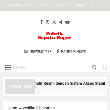
Skip
Pengaruh Teknologi 5G terhadap Masa Depan
to
Gaming Online
content
Evaluasi Sistem Autentikasi Dua Faktor di
Lebah4D: Seberapa Efektif Melindungi Akun
Pengguna?
LAE138 Link Alternatif Resmi dengan Sistem
Akses Stabil
Mobile Game vs PC Game: Siapa Lebih Unggul di
Era Gaming Modern?
Pabrik Sepatu
Dapatkan Sepatu Berkualitas Dari Pabrik
Pengaruh Teknologi 5G terhadap Masa Depan
NEWSLETTER
RANDOM NEWS
Gaming Online
Bogor
Sepatu Bogor.
Evaluasi Sistem Autentikasi Dua Faktor di
Lebah4D: Seberapa Efektif Melindungi Akun
MENU
Pengguna?
E138 Link Alternatif Resmi dengan Sistem Akses Stabil
HEADLINES
onths Ago
Home
verifikasi halaman