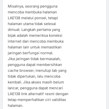
Misalnya, seorang pengguna
mencoba membuka halaman
LAE138 melalui ponsel, tetapi
halaman utama tidak selesai
dimuat. Langkah pertama yang
bijak adalah memeriksa koneksi
internet dan mencoba membuka
halaman lain untuk memastikan
jaringan berfungsi normal.
Jika jaringan tidak bermasalah,
pengguna dapat membersihkan
cache browser, menutup tab yang
tidak diperlukan, lalu mencoba
kembali. Jika akses masih belum
lancar, pengguna dapat mencari
LAE138 link alternatif resmi dengan
tetap memperhatikan ciri validitas
halaman.