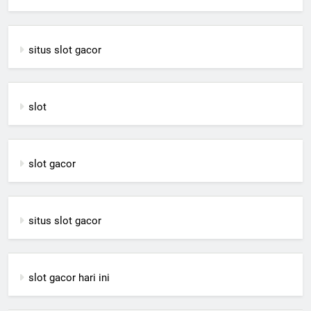
situs slot gacor
slot
slot gacor
situs slot gacor
slot gacor hari ini