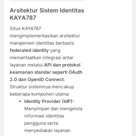
Arsitektur Sistem Identitas
KAYA787
Situs KAYA787
mengimplementasikan arsitektur
manajemen identitas berbasis
federated identity
yang
memanfaatkan integrasi antar
layanan melalui
API dan protokol
keamanan standar seperti OAuth
2.0 dan OpenID Connect
.
Struktur sistemnya mencakup
beberapa komponen utama:
Identity Provider (IdP):
Menyimpan dan mengelola
informasi identitas
pengguna serta
menyediakan layanan