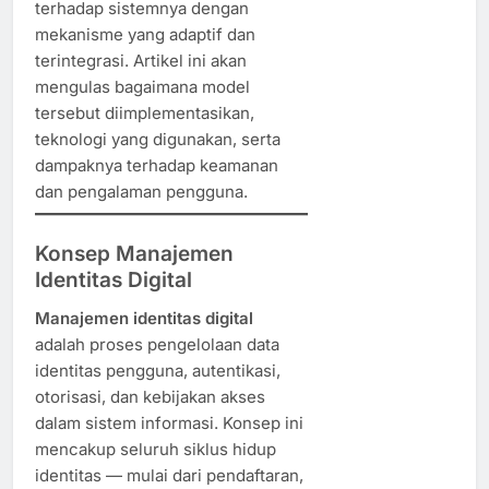
terhadap sistemnya dengan
mekanisme yang adaptif dan
terintegrasi. Artikel ini akan
mengulas bagaimana model
tersebut diimplementasikan,
teknologi yang digunakan, serta
dampaknya terhadap keamanan
dan pengalaman pengguna.
Konsep Manajemen
Identitas Digital
Manajemen identitas digital
adalah proses pengelolaan data
identitas pengguna, autentikasi,
otorisasi, dan kebijakan akses
dalam sistem informasi. Konsep ini
mencakup seluruh siklus hidup
identitas — mulai dari pendaftaran,