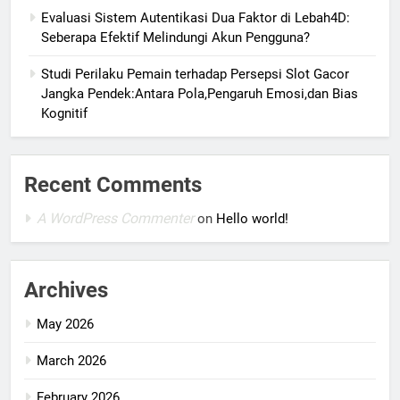
Evaluasi Sistem Autentikasi Dua Faktor di Lebah4D:
Seberapa Efektif Melindungi Akun Pengguna?
Studi Perilaku Pemain terhadap Persepsi Slot Gacor
Jangka Pendek:Antara Pola,Pengaruh Emosi,dan Bias
Kognitif
Recent Comments
A WordPress Commenter
on
Hello world!
Archives
May 2026
March 2026
February 2026