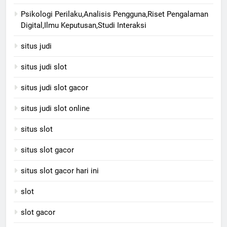
Psikologi Perilaku,Analisis Pengguna,Riset Pengalaman
Digital,Ilmu Keputusan,Studi Interaksi
situs judi
situs judi slot
situs judi slot gacor
situs judi slot online
situs slot
situs slot gacor
situs slot gacor hari ini
slot
slot gacor