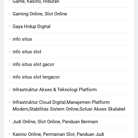
Game, Kasino, Hiburan
Gaming Online, Slot Online
Gaya Hidup Digital
info situs
info situs slot
info situs slot gacor
info situs slot tergacor
Infrastruktur Akses & Teknologi Platform
Infrastruktur Cloud Digital,Manajemen Platform
Modern,Stabilitas Sistem Online,Solusi Akses Skalabel
Judi Online, Slot Online, Panduan Bermain
Kasino Online, Permainan Slot, Panduan Judi