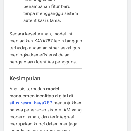
penambahan fitur baru
tanpa mengganggu sistem
autentikasi utama.
Secara keseluruhan, model ini
menjadikan KAYA787 lebih tangguh
terhadap ancaman siber sekaligus
meningkatkan efisiensi dalam
pengelolaan identitas pengguna.
Kesimpulan
Analisis terhadap
model
manajemen identitas digital di
situs resmi kaya787
menunjukkan
bahwa penerapan sistem IAM yang
modern, aman, dan terintegrasi
merupakan kunci dalam menjaga
keandalan serta kepercayaan