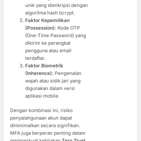
unik yang dienkripsi dengan
algoritma hash bcrypt.
Faktor Kepemilikan
(Possession):
Kode OTP
(One-Time Password) yang
dikirim ke perangkat
pengguna atau email
terdaftar.
Faktor Biometrik
(Inherence):
Pengenalan
wajah atau sidik jari yang
digunakan dalam versi
aplikasi mobile.
Dengan kombinasi ini, risiko
penyalahgunaan akun dapat
diminimalkan secara signifikan.
MFA juga berperan penting dalam
memperkuat kebijakan
Zero Trust