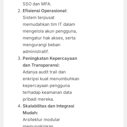
SSO dan MFA.
Efisiensi Operasional:
Sistem terpusat
memudahkan tim IT dalam
mengelola akun pengguna,
mengatur hak akses, serta
mengurangi beban
administratif.
Peningkatan Kepercayaan
dan Transparansi:
Adanya audit trail dan
enkripsi kuat menumbuhkan
kepercayaan pengguna
terhadap keamanan data
pribadi mereka.
Skalabilitas dan Integrasi
Mudah:
Arsitektur modular
memungkinkan