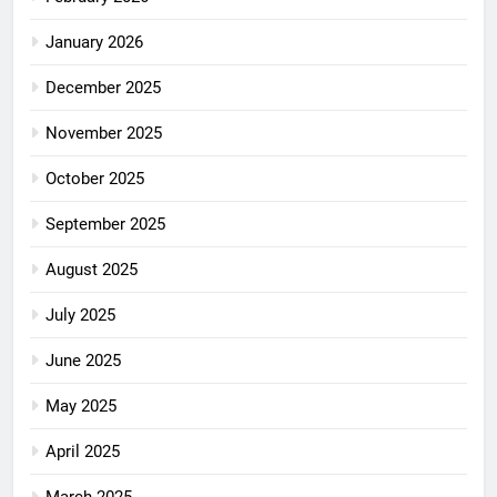
January 2026
December 2025
November 2025
October 2025
September 2025
August 2025
July 2025
June 2025
May 2025
April 2025