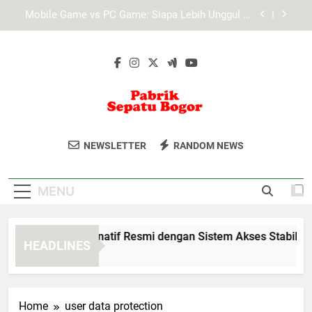
Skip
Pengaruh Teknologi 5G terhadap Masa Depan
to
Gaming Online
content
Evaluasi Sistem Autentikasi Dua Faktor di
Lebah4D: Seberapa Efektif Melindungi Akun
Pengguna?
LAE138 Link Alternatif Resmi dengan Sistem
Akses Stabil
Mobile Game vs PC Game: Siapa Lebih Unggul di
Era Gaming Modern?
Pabrik Sepatu
Dapatkan Sepatu Berkualitas Dari Pabrik
Pengaruh Teknologi 5G terhadap Masa Depan
NEWSLETTER
RANDOM NEWS
Gaming Online
Bogor
Sepatu Bogor.
Evaluasi Sistem Autentikasi Dua Faktor di
Lebah4D: Seberapa Efektif Melindungi Akun
MENU
Pengguna?
E138 Link Alternatif Resmi dengan Sistem Akses Stabil
HEADLINES
Months Ago
Home
user data protection