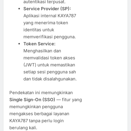
autentikasi terpusat.
Service Provider (SP):
Aplikasi internal KAYA787
yang menerima token
identitas untuk
memverifikasi pengguna.
Token Service:
Menghasilkan dan
memvalidasi token akses
(JWT) untuk memastikan
setiap sesi pengguna sah
dan tidak disalahgunakan.
Pendekatan ini memungkinkan
Single Sign-On (SSO)
— fitur yang
memungkinkan pengguna
mengakses berbagai layanan
KAYA787 tanpa perlu login
berulang kali.