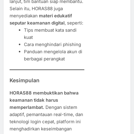
lanjut, tim bantuan siap membantu.
Selain itu, HORAS88 juga
menyediakan
materi edukatif
seputar keamanan digital
, seperti:
Tips membuat kata sandi
kuat
Cara menghindari phishing
Panduan mengelola akun di
berbagai perangkat
Kesimpulan
HORAS88 membuktikan bahwa
keamanan tidak harus
memperlambat.
Dengan sistem
adaptif, pemantauan real-time, dan
teknologi login cepat, platform ini
menghadirkan keseimbangan