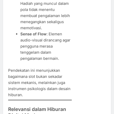
Hadiah yang muncul dalam
pola tidak menentu
membuat pengalaman lebih
menegangkan sekaligus
memotivasi.
Sense of Flow
: Elemen
audio-visual dirancang agar
pengguna merasa
tenggelam dalam
pengalaman bermain.
Pendekatan ini menunjukkan
bagaimana slot bukan sekadar
sistem mekanis, melainkan juga
instrumen psikologis dalam desain
hiburan.
Relevansi dalam Hiburan