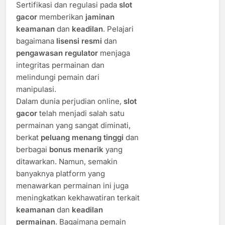
Sertifikasi dan regulasi pada
slot
gacor
memberikan
jaminan
keamanan
dan
keadilan
. Pelajari
bagaimana
lisensi resmi
dan
pengawasan regulator
menjaga
integritas permainan dan
melindungi pemain dari
manipulasi.
Dalam dunia perjudian online,
slot
gacor
telah menjadi salah satu
permainan yang sangat diminati,
berkat
peluang menang tinggi
dan
berbagai
bonus menarik
yang
ditawarkan. Namun, semakin
banyaknya platform yang
menawarkan permainan ini juga
meningkatkan kekhawatiran terkait
keamanan
dan
keadilan
permainan
. Bagaimana pemain