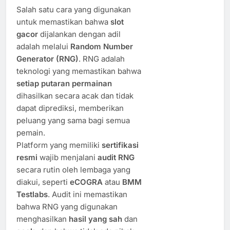
Salah satu cara yang digunakan
untuk memastikan bahwa
slot
gacor
dijalankan dengan adil
adalah melalui
Random Number
Generator (RNG)
. RNG adalah
teknologi yang memastikan bahwa
setiap putaran permainan
dihasilkan secara acak dan tidak
dapat diprediksi, memberikan
peluang yang sama bagi semua
pemain.
Platform yang memiliki
sertifikasi
resmi
wajib menjalani
audit RNG
secara rutin oleh lembaga yang
diakui, seperti
eCOGRA
atau
BMM
Testlabs
. Audit ini memastikan
bahwa RNG yang digunakan
menghasilkan
hasil yang sah
dan