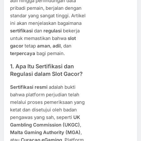
adil hingga perlindungan data
pribadi pemain, berjalan dengan
standar yang sangat tinggi. Artikel
ini akan menjelaskan bagaimana
sertifikasi
dan
regulasi
bekerja
untuk memastikan bahwa
slot
gacor
tetap
aman
,
adil
, dan
terpercaya
bagi pemain.
1. Apa Itu Sertifikasi dan
Regulasi dalam Slot Gacor?
Sertifikasi resmi
adalah bukti
bahwa platform perjudian telah
melalui proses pemeriksaan yang
ketat dan disetujui oleh badan
pengawas yang sah, seperti
UK
Gambling Commission (UKGC)
,
Malta Gaming Authority (MGA)
,
atau
Curacao eGaming
. Platform