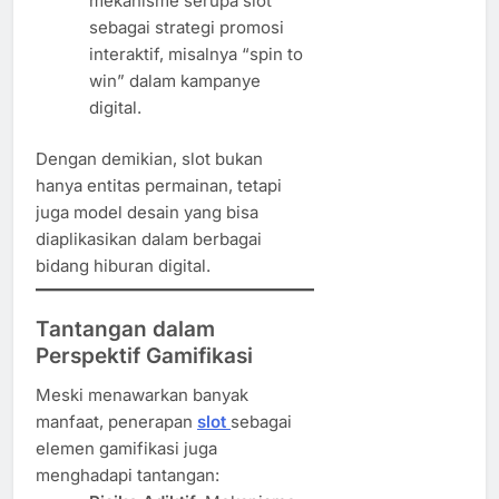
mekanisme serupa slot
sebagai strategi promosi
interaktif, misalnya “spin to
win” dalam kampanye
digital.
Dengan demikian, slot bukan
hanya entitas permainan, tetapi
juga model desain yang bisa
diaplikasikan dalam berbagai
bidang hiburan digital.
Tantangan dalam
Perspektif Gamifikasi
Meski menawarkan banyak
manfaat, penerapan
slot
sebagai
elemen gamifikasi juga
menghadapi tantangan: