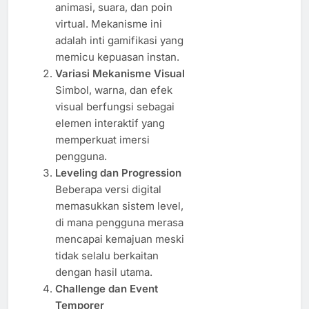
animasi, suara, dan poin
virtual. Mekanisme ini
adalah inti gamifikasi yang
memicu kepuasan instan.
Variasi Mekanisme Visual
Simbol, warna, dan efek
visual berfungsi sebagai
elemen interaktif yang
memperkuat imersi
pengguna.
Leveling dan Progression
Beberapa versi digital
memasukkan sistem level,
di mana pengguna merasa
mencapai kemajuan meski
tidak selalu berkaitan
dengan hasil utama.
Challenge dan Event
Temporer