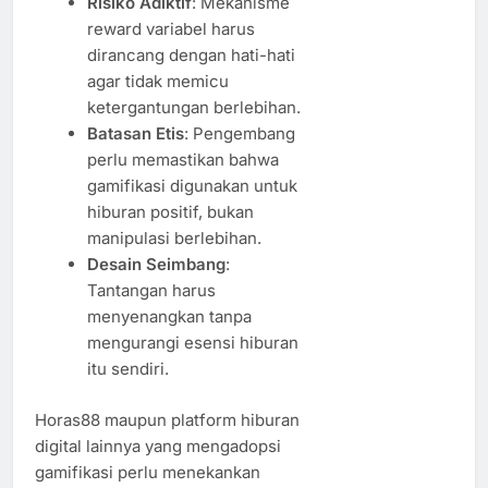
Risiko Adiktif
: Mekanisme
reward variabel harus
dirancang dengan hati-hati
agar tidak memicu
ketergantungan berlebihan.
Batasan Etis
: Pengembang
perlu memastikan bahwa
gamifikasi digunakan untuk
hiburan positif, bukan
manipulasi berlebihan.
Desain Seimbang
:
Tantangan harus
menyenangkan tanpa
mengurangi esensi hiburan
itu sendiri.
Horas88 maupun platform hiburan
digital lainnya yang mengadopsi
gamifikasi perlu menekankan