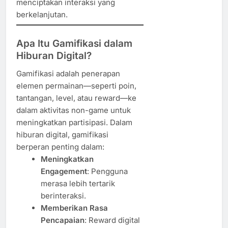
menciptakan interaksi yang
berkelanjutan.
Apa Itu Gamifikasi dalam
Hiburan Digital?
Gamifikasi adalah penerapan
elemen permainan—seperti poin,
tantangan, level, atau reward—ke
dalam aktivitas non-game untuk
meningkatkan partisipasi. Dalam
hiburan digital, gamifikasi
berperan penting dalam:
Meningkatkan
Engagement
: Pengguna
merasa lebih tertarik
berinteraksi.
Memberikan Rasa
Pencapaian
: Reward digital