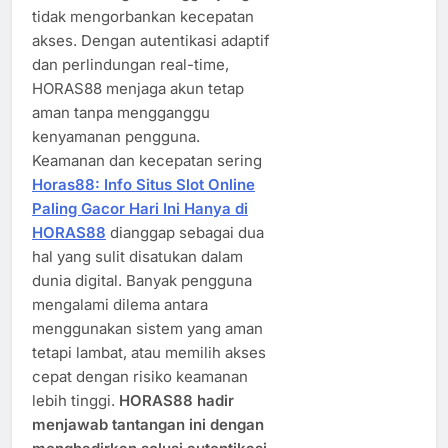
tidak mengorbankan kecepatan
akses. Dengan autentikasi adaptif
dan perlindungan real-time,
HORAS88 menjaga akun tetap
aman tanpa mengganggu
kenyamanan pengguna.
Keamanan dan kecepatan sering
Horas88: Info Situs Slot Online
Paling Gacor Hari Ini Hanya di
HORAS88
dianggap sebagai dua
hal yang sulit disatukan dalam
dunia digital. Banyak pengguna
mengalami dilema antara
menggunakan sistem yang aman
tetapi lambat, atau memilih akses
cepat dengan risiko keamanan
lebih tinggi.
HORAS88 hadir
menjawab tantangan ini dengan